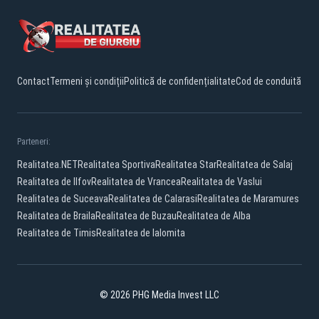
Contact
Termeni și condiții
Politică de confidențialitate
Cod de conduită
Parteneri:
Realitatea.NET
Realitatea Sportiva
Realitatea Star
Realitatea de Salaj
Realitatea de Ilfov
Realitatea de Vrancea
Realitatea de Vaslui
Realitatea de Suceava
Realitatea de Calarasi
Realitatea de Maramures
Realitatea de Braila
Realitatea de Buzau
Realitatea de Alba
Realitatea de Timis
Realitatea de Ialomita
© 2026 PHG Media Invest LLC
Facebook
YouTube