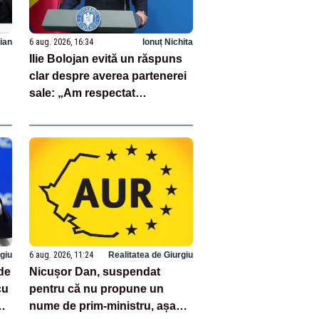
ian
6 aug. 2026, 16:34
Ionuț Nichita
Ilie Bolojan evită un răspuns
clar despre averea partenerei
sale: „Am respectat
întotdeauna legea”
rgiu
6 aug. 2026, 11:24
Realitatea de Giurgiu
de
Nicușor Dan, suspendat
cu
pentru că nu propune un
nume de prim-ministru, așa