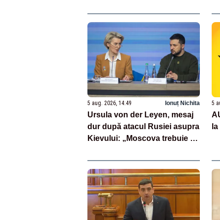
dr
5 aug. 2026, 14:49
Ionuț Nichita
5 a
Ursula von der Leyen, mesaj
A
dur după atacul Rusiei asupra
la
Kievului: „Moscova trebuie să
plătească”