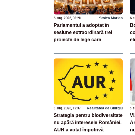
6 aug. 2026, 08:28
Stoica Marian
6 a
Parlamentul a adoptat în
Bo
sesiune extraordinară trei
co
proiecte de lege care
el
reprezintă jaloane din PNRR
pe
5 aug. 2026, 19:37
Realitatea de Giurgiu
5 a
Strategia pentru biodiversitate
Vl
nu apără interesele României.
Ar
AUR a votat împotrivă
no