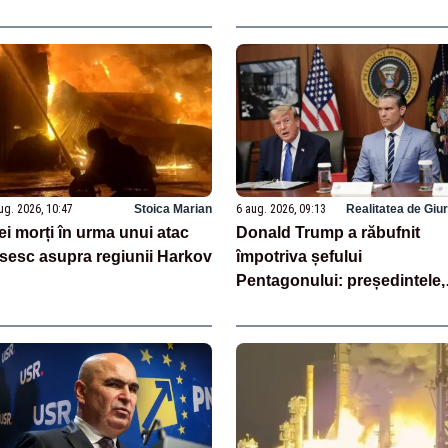
ate în această perioadă de
neagă existența discuțiilor 
iză enegetică
SUA
ug. 2026, 10:47
Stoica Marian
6 aug. 2026, 09:13
Realitatea de Giu
ei morți în urma unui atac
Donald Trump a răbufnit
sesc asupra regiunii Harkov
împotriva șefului
Pentagonului: președintele,
enervat că i s-ar fi ascuns
penuria de rachete – SURS