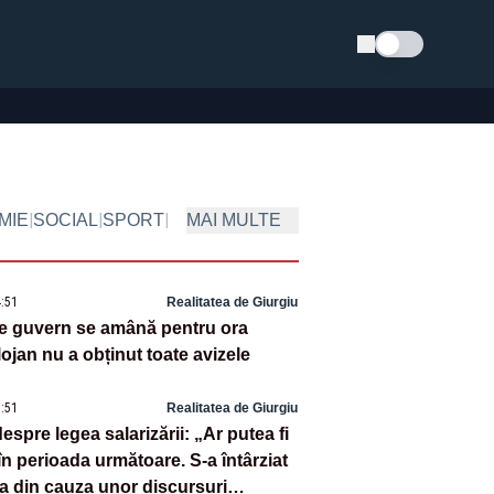
Schimba tema
|
|
|
MIE
SOCIAL
SPORT
MAI MULTE
4:51
Realitatea de Giurgiu
e guvern se amână pentru ora
ojan nu a obținut toate avizele
1:51
Realitatea de Giurgiu
espre legea salarizării: „Ar putea fi
în perioada următoare. S-a întârziat
 din cauza unor discursuri