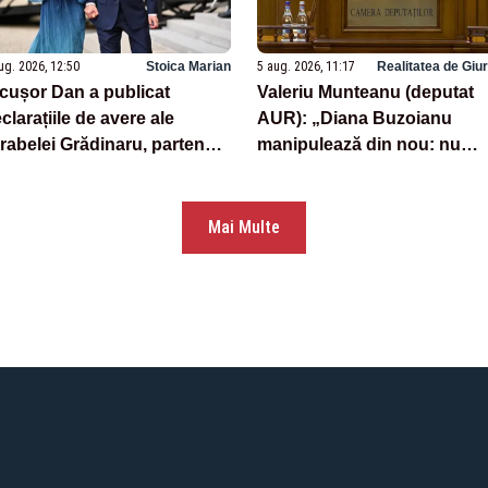
ug. 2026, 12:50
Stoica Marian
5 aug. 2026, 11:17
Realitatea de Giu
cușor Dan a publicat
Valeriu Munteanu (deputat
clarațiile de avere ale
AUR): „Diana Buzoianu
rabelei Grădinaru, partenera
manipulează din nou: nu
a de viață – DOCUMENTE
există nicio obligație
europeană care să impună
României 30% arii protejate 
Mai Multe
10% protecție strictă”