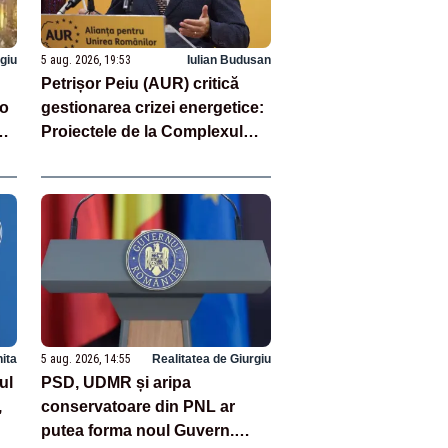
rgiu
5 aug. 2026, 19:53
Iulian Budusan
Petrișor Peiu (AUR) critică
 o
gestionarea crizei energetice:
e
Proiectele de la Complexul
Energetic Oltenia sunt blocate
în birocrație și restricții
legislative
hita
5 aug. 2026, 14:55
Realitatea de Giurgiu
ul
PSD, UDMR și aripa
,
conservatoare din PNL ar
putea forma noul Guvern.