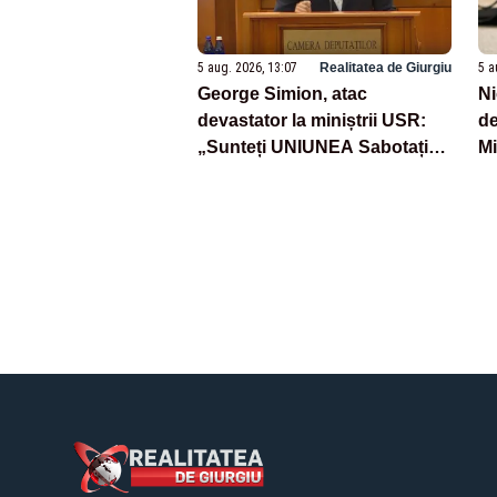
5 aug. 2026, 13:07
Realitatea de Giurgiu
5 a
George Simion, atac
Ni
devastator la miniștrii USR:
de
„Sunteți UNIUNEA Sabotați
Mi
România!”
s