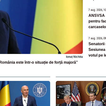
iresponsab
7 aug. 2026, 1
ANSVSA a 
pentru fac
carcaselo
7 aug. 2026, 0
Senatorii
Sesiunea 
votul pe l
Ionuț Nichita
omânia este într-o situație de forță majoră”