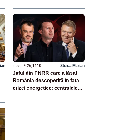
Consultări cruciale la
Cotroceni săptămâna viitoare
- SURSE
ian
5 aug. 2026, 14:10
Stoica Marian
Jaful din PNRR care a lăsat
România descoperită în fața
crizei energetice: centralele
pe cărbune au fost închise
fără să fie înlocuite