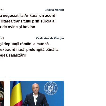
ile în spaţiul public”
0:57
Stoica Marian
negociat, la Ankara, un acord
ilitarea tranzitului prin Turcia al
r de ovine și bovine
9:49
Realitatea de Giurgiu
 și deputații rămân la muncă.
extraordinară, prelungită până la
egea salarizării