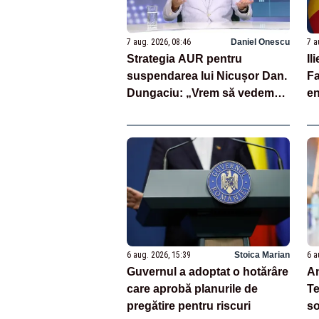
7 aug. 2026, 08:46
Daniel Onescu
7 a
Strategia AUR pentru
Il
suspendarea lui Nicușor Dan.
Fa
Dungaciu: „Vrem să vedem
en
cine semnează și cine nu”
co
mă
6 aug. 2026, 15:39
Stoica Marian
6 a
Guvernul a adoptat o hotărâre
An
care aprobă planurile de
Te
pregătire pentru riscuri
so