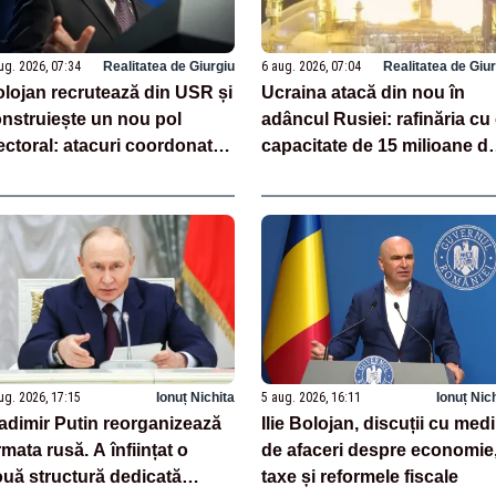
ug. 2026, 07:34
Realitatea de Giurgiu
6 aug. 2026, 07:04
Realitatea de Giu
lojan recrutează din USR și
Ucraina atacă din nou în
nstruiește un nou pol
adâncul Rusiei: rafinăria cu
ectoral: atacuri coordonate
capacitate de 15 milioane d
ntru menținerea la putere
tone de petrol pe an, vizată
două nopți la rând
ug. 2026, 17:15
Ionuț Nichita
5 aug. 2026, 16:11
Ionuț Nic
adimir Putin reorganizează
Ilie Bolojan, discuții cu medi
mata rusă. A înființat o
de afaceri despre economie
uă structură dedicată
taxe și reformele fiscale