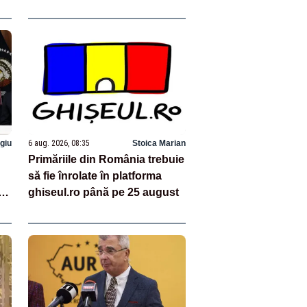
cu
cum prevede Constituția!
rgiu
6 aug. 2026, 08:35
Stoica Marian
Primăriile din România trebuie
să fie înrolate în platforma
ghiseul.ro până pe 25 august
E