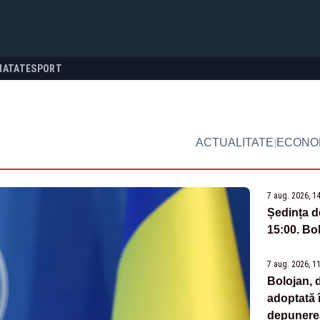
NATATE
SPORT
|
ACTUALITATE
ECONO
7 aug. 2026, 1
Ședința d
15:00. Bol
7 aug. 2026, 1
Bolojan, d
adoptată 
depunerea