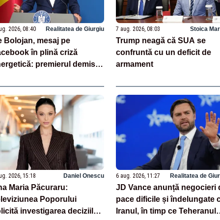
ug. 2026, 08:40
Realitatea de Giurgiu
7 aug. 2026, 08:03
Stoica Mar
ie Bolojan, mesaj pe
Trump neagă că SUA se
cebook în plină criză
confruntă cu un deficit de
ergetică: premierul demis
armament
ntinuă să se laude cu
surile luate
ug. 2026, 15:18
Daniel Onescu
6 aug. 2026, 11:27
Realitatea de Giu
a Maria Păcuraru:
JD Vance anunță negocieri 
leviziunea Poporului
pace dificile și îndelungate 
licită investigarea deciziilor
Iranul, în timp ce Teheranul