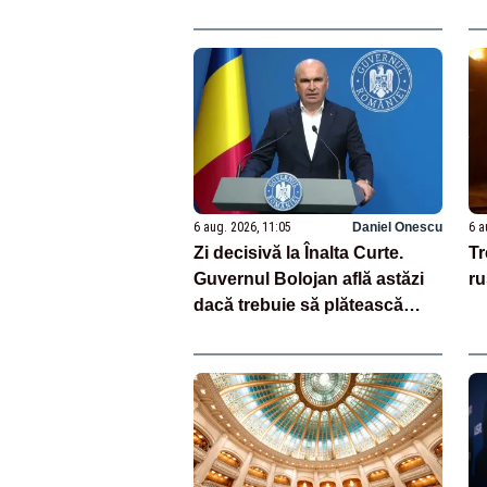
lu
cr
6 aug. 2026, 11:05
Daniel Onescu
6 a
Zi decisivă la Înalta Curte.
Tr
Guvernul Bolojan află astăzi
ru
dacă trebuie să plătească
aproape un miliard de euro
grefierilor