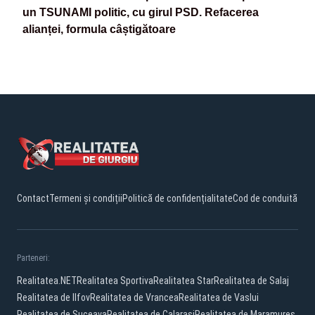
un TSUNAMI politic, cu girul PSD. Refacerea
alianței, formula câștigătoare
Contact
Termeni și condiții
Politică de confidențialitate
Cod de conduită
Parteneri:
Realitatea.NET
Realitatea Sportiva
Realitatea Star
Realitatea de Salaj
Realitatea de Ilfov
Realitatea de Vrancea
Realitatea de Vaslui
Realitatea de Suceava
Realitatea de Calarasi
Realitatea de Maramures