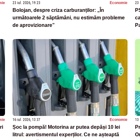
mie
23 iul. 2026, 19:23
Economie
23 
Bolojan, despre criza carburanților: „În
PS
următoarele 2 săptămâni, nu estimăm probleme
ca
de aprovizionare”
P
mie
16 iul. 2026, 13:37
Economie
13 
ri
Șoc la pompă! Motorina ar putea depăși 10 lei
Pr
litrul: avertismentul experților. Ce ne așteaptă
Or