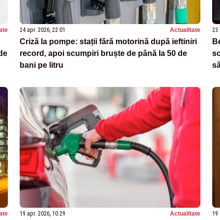
ate
24 apr. 2026, 22:01
Actualitate
23 
Criză la pompe: stații fără motorină după ieftiniri
Be
de
record, apoi scumpiri bruște de până la 50 de
sc
bani pe litru
s
ate
19 apr. 2026, 10:29
Actualitate
19 