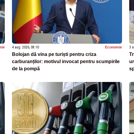
mie
4 aug. 2026, 08:10
Economie
3 a
Bolojan dă vina pe turiști pentru criza
Tr
carburanților: motivul invocat pentru scumpirile
ur
de la pompă
sp