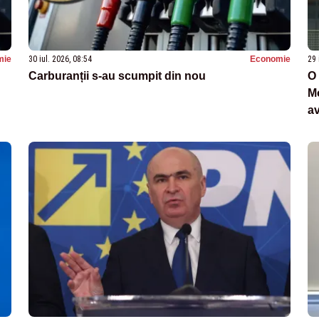
mie
30 iul. 2026, 08:54
Economie
29 
Carburanții s-au scumpit din nou
O 
Mo
av