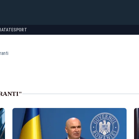
NATATE
SPORT
ranti
RANTI"