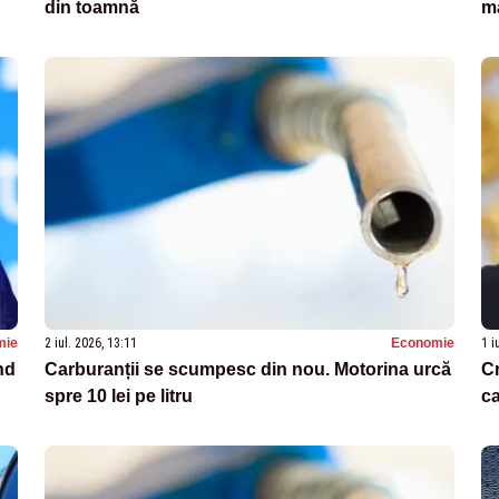
din toamnă
ma
mie
2 iul. 2026, 13:11
Economie
1 i
nd
Carburanții se scumpesc din nou. Motorina urcă
Cr
spre 10 lei pe litru
ca