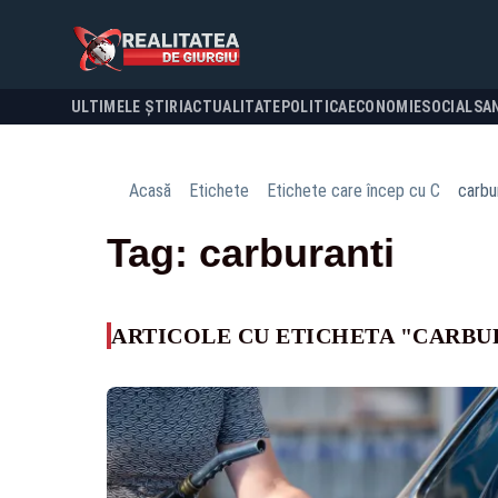
ULTIMELE ȘTIRI
ACTUALITATE
POLITICA
ECONOMIE
SOCIAL
SA
Acasă
Etichete
Etichete care încep cu C
carbu
Tag: carburanti
ARTICOLE CU ETICHETA "CARBU