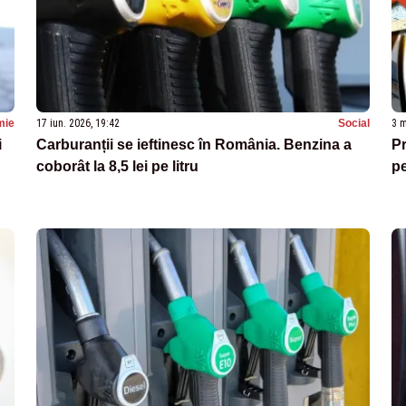
mie
17 iun. 2026, 19:42
Social
3 m
i
Carburanții se ieftinesc în România. Benzina a
Pr
coborât la 8,5 lei pe litru
p