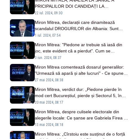
MIRON MITREA, ANALIZĂ LA SÂNGE A
PRICIPALILOR DOI CANDIDAȚI LA
PREZIDENȚIALE
22 iul. 2024, 09:30
Miron Mitrea, declarații care dinamitează
scandalul DROGURILOR din Albania: Sunt
informații și fotografii din 2018-2019. Subiectul
1 iul. 2024, 07:54
a fost trecut la "și altele"
Miron Mitrea: "Piedone ar trebuie să iasă din
joc, este evident că a pierdut". Cum se
poziționează Gabriela Firea
3 iun. 2024, 08:37
Miron Mitrea comentează dosarul generalilor:
"Urmează să apară și alte lucruri" - Ce spune
despre Florian Coldea
27 mai 2024, 08:38
Miron Mitrea, verdict dur: „Piedone pierde în
mod cert Bucureștiul, pierde și Sectorul 5, în
proporție de 90% și iese din politică”
20 mai 2024, 08:17
Miron Mitrea, despre culisele electorale din
alegerile locale: Ce șanse are Gabriela Firea să
îl scoată din joc pe Nicușor Dan
13 mai 2024, 08:18
Miron Mitrea: „Cîrstoiu este susținut de o forță