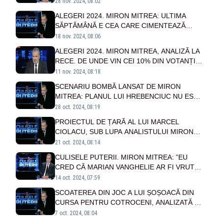
ȚINTIT ALGORITMII OAMENII POTRIVIȚI CA
28 nov. 2024, 08:02
SĂ VOTEZE EXACT CANDIDATUL CARE
ALEGERI 2024. MIRON MITREA: ULTIMA
TREBUIE
SĂPTĂMÂNĂ E CEA CARE CIMENTEAZĂ
TENDINȚELE. SUNT SLABE ȘANSE CA
18 nov. 2024, 08:06
ACESTE TENDINȚE SĂ SE SCHIMBE
ALEGERI 2024. MIRON MITREA, ANALIZĂ LA
RECE. DE UNDE VIN CEI 10% DIN VOTANȚI
CARE POT ÎNCLINA SOARTA VOTULUI
11 nov. 2024, 08:18
SCENARIU BOMBĂ LANSAT DE MIRON
MITREA: PLANUL LUI HREBENCIUC NU ESTE
SĂ-I AJUTE PE CIOLACU SAU PE SIMION, CI
28 oct. 2024, 08:19
PE GEOANĂ. S-A FOLOSIT DE BECALI
PROIECTUL DE ȚARĂ AL LUI MARCEL
CIOLACU, SUB LUPA ANALISTULUI MIRON
MITREA. CE ȘANSE REALE SUNT DE A FI
21 oct. 2024, 08:14
PUS ÎN APLICARE, DE FAPT
CULISELE PUTERII. MIRON MITREA: ”EU
CRED CĂ MARIAN VANGHELIE AR FI VRUT
SĂ-L SPRIJINE PE MIRCEA GEOANĂ”
14 oct. 2024, 07:59
SCOATEREA DIN JOC A LUI ȘOȘOACĂ DIN
CURSA PENTRU COTROCENI, ANALIZATĂ DE
MIRON MITREA: NU ÎI FOLOSEȘTE DELOC
7 oct. 2024, 08:04