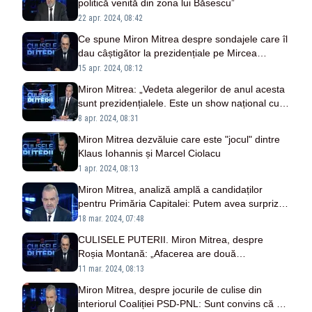
politică venită din zona lui Băsescu”
22 apr. 2024, 08:42
Ce spune Miron Mitrea despre sondajele care îl
dau câștigător la prezidențiale pe Mircea
Geoană
15 apr. 2024, 08:12
Miron Mitrea: „Vedeta alegerilor de anul acesta
sunt prezidențialele. Este un show național cu
un singur om”
8 apr. 2024, 08:31
Miron Mitrea dezvăluie care este "jocul" dintre
Klaus Iohannis și Marcel Ciolacu
1 apr. 2024, 08:13
Miron Mitrea, analiză amplă a candidaților
pentru Primăria Capitalei: Putem avea surprize,
am mai avut
18 mar. 2024, 07:48
CULISELE PUTERII. Miron Mitrea, despre
Roșia Montană: „Afacerea are două
componente: aurul și jocul pe bursă”
11 mar. 2024, 08:13
Miron Mitrea, despre jocurile de culise din
interiorul Coaliției PSD-PNL: Sunt convins că cei