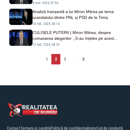
3 lideri ai celor două partide, în principiu s-au
4 mar. 2024, 07:56
pus de acord
Analiză tranșantă a lui Miron Mitrea pe tema
scandalului dintre PNL și PSD de la Timiș
26 feb. 2024, 08:14
CULISELE PUTERII | Miron Mitrea, despre
comasarea alegerilor: „S-au înțeles pe acest
lucru. Vom afla luni”
12 feb. 2024, 08:39
1
2
3
...
8
Contact
Termeni și condiții
Politică de confidențialitate
Cod de conduită