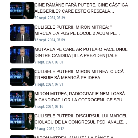
PSD-ULUI. DIN CONTRĂ, ÎI VA CREA DOAR
CINE RĂMÂNE FĂRĂ PUTERE, CINE CÂȘTIGĂ
PROBLEME
ALEGERILE? CARE ESTE GREȘEALA
CAPITALĂ A UNUI CANDIDAT LA
30 sept. 2024, 08:39
PREZIDENȚIALE. O ANALIZĂ MIRON MITREA.
CULISELE PUTERII. MIRON MITREA: ”
MIRCEA L-A PUS PE LOCUL 2 ACUM PE
NICU”
16 sept. 2024, 07:59
MUTAREA PE CARE AR PUTEA-O FACE UNUL
DINTRE CANDIDAȚII LA PREZIDENȚIALE,
CARE AR ”ÎNCHIDE JOCUL”
9 sept. 2024, 08:08
CULISELE PUTERII. MIRON MITREA: CIUCĂ
TREBUIE SĂ MEARGĂ PE IDEEA
”GENERALUL CARE NU SE LASĂ”
9 sept. 2024, 07:51
MIRON MITREA, RADIOGRAFIE NEMILOASĂ
A CANDIDAȚILOR LA COTROCENI. CE SPUNE
ANALISTUL POLITIC DESPRE CIOLACU,
2 sept. 2024, 09:16
CIUCĂ, LASCONI ȘI SIMION?
CULISELE PUTERII. DISCURSUL LUI MARCEL
CIOLACU DE LA CONGRESUL PSD, ANALIZAT
DE MIRON MITREA
26 aug. 2024, 10:12