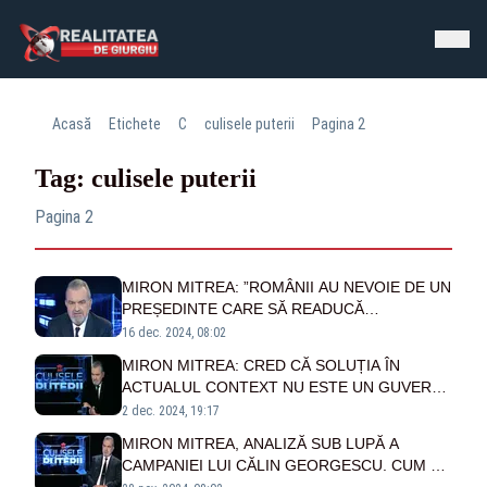
Acasă
Etichete
C
culisele puterii
Pagina 2
Tag: culisele puterii
Pagina 2
MIRON MITREA: ”ROMÂNII AU NEVOIE DE UN
PREȘEDINTE CARE SĂ READUCĂ
ÎNCREDEREA ȘI DEMINITATEA OAMENILOR”
16 dec. 2024, 08:02
MIRON MITREA: CRED CĂ SOLUȚIA ÎN
ACTUALUL CONTEXT NU ESTE UN GUVERN
DE UNIUNEA NAȘIONALĂ, CI UN GUVERN AL
2 dec. 2024, 19:17
NORMALITĂȚII
MIRON MITREA, ANALIZĂ SUB LUPĂ A
CAMPANIEI LUI CĂLIN GEORGESCU. CUM AU