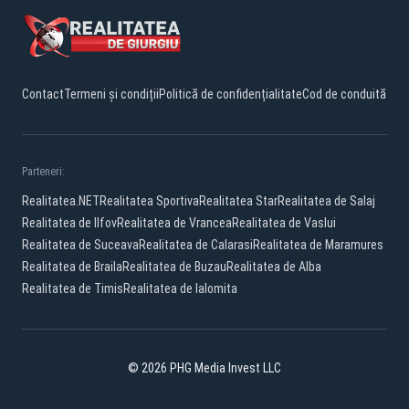
Contact
Termeni și condiții
Politică de confidențialitate
Cod de conduită
Parteneri:
Realitatea.NET
Realitatea Sportiva
Realitatea Star
Realitatea de Salaj
Realitatea de Ilfov
Realitatea de Vrancea
Realitatea de Vaslui
Realitatea de Suceava
Realitatea de Calarasi
Realitatea de Maramures
Realitatea de Braila
Realitatea de Buzau
Realitatea de Alba
Realitatea de Timis
Realitatea de Ialomita
© 2026 PHG Media Invest LLC
Facebook
YouTube