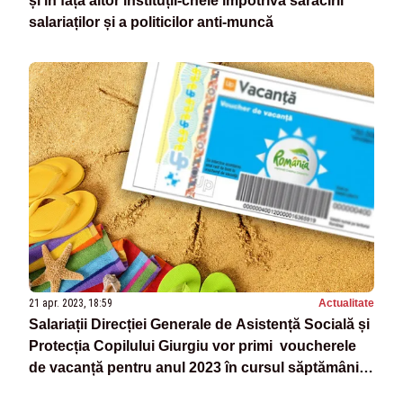
și în fața altor instituții-cheie împotriva sărăcirii
salariaților și a politicilor anti-muncă
21 apr. 2023, 18:59
Actualitate
Salariații Direcției Generale de Asistență Socială și
Protecția Copilului Giurgiu vor primi voucherele
de vacanță pentru anul 2023 în cursul săptămânii
viitoare