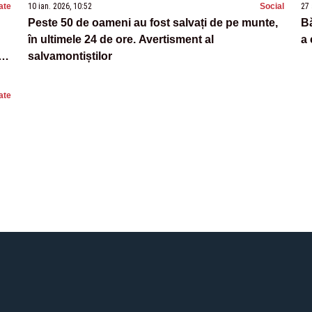
ate
10 ian. 2026, 10:52
Social
27 
Peste 50 de oameni au fost salvați de pe munte,
Bă
în ultimele 24 de ore. Avertisment al
a 
 O
salvamontiștilor
ate