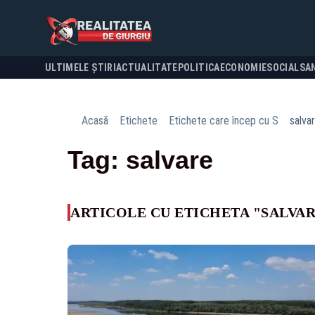
ULTIMELE ȘTIRI
ACTUALITATE
POLITICA
ECONOMIE
SOCIAL
SA
Acasă
Etichete
Etichete care încep cu S
salva
Tag: salvare
ARTICOLE CU ETICHETA "SALVA