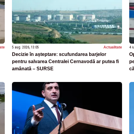
ate
5 aug. 2026, 13:05
Actualitate
4 i
Decizie în așteptare: scufundarea barjelor
Op
pentru salvarea Centralei Cernavodă ar putea fi
pe
amânată – SURSE
că