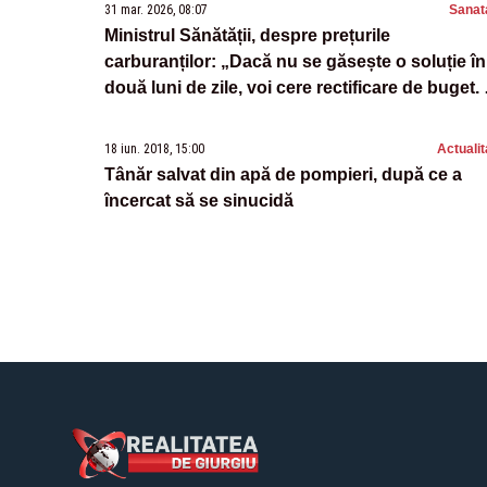
31 mar. 2026, 08:07
Sanat
Ministrul Sănătății, despre prețurile
carburanților: „Dacă nu se găsește o soluție în
două luni de zile, voi cere rectificare de buget.
să rămân fără bani pentru ambulanțe”
18 iun. 2018, 15:00
Actualit
Tânăr salvat din apă de pompieri, după ce a
încercat să se sinucidă