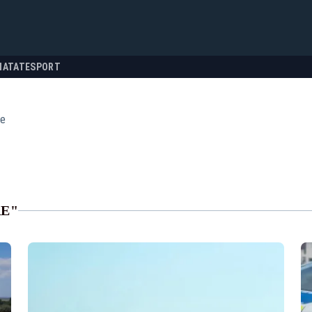
NATATE
SPORT
re
RE"