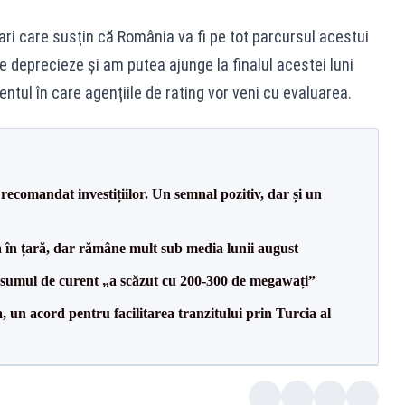
iari care susțin că România va fi pe tot parcursul acestui
e deprecieze și am putea ajunge la finalul acestei luni
tul în care agențiile de rating vor veni cu evaluarea.
recomandat investițiilor. Un semnal pozitiv, dar și un
a în țară, dar rămâne mult sub media lunii august
onsumul de curent „a scăzut cu 200-300 de megawați”
un acord pentru facilitarea tranzitului prin Turcia al