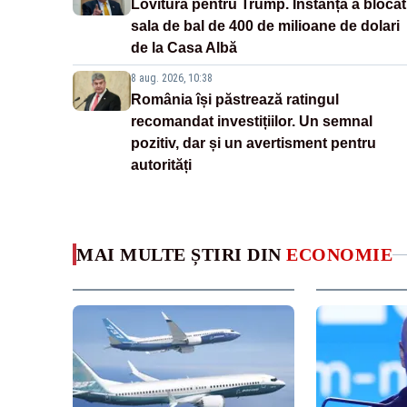
Lovitură pentru Trump. Instanța a blocat
sala de bal de 400 de milioane de dolari
de la Casa Albă
8 aug. 2026, 10:38
România își păstrează ratingul
recomandat investițiilor. Un semnal
pozitiv, dar și un avertisment pentru
autorități
MAI MULTE ȘTIRI DIN
ECONOMIE