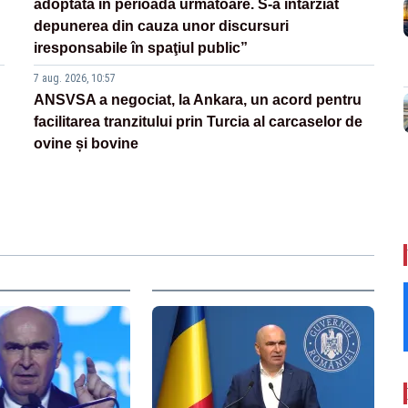
adoptată în perioada următoare. S-a întârziat
depunerea din cauza unor discursuri
iresponsabile în spaţiul public”
7 aug. 2026, 10:57
ANSVSA a negociat, la Ankara, un acord pentru
facilitarea tranzitului prin Turcia al carcaselor de
ovine și bovine