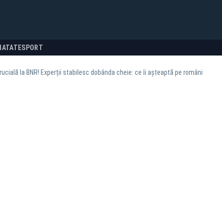
NATATE
SPORT
rucială la BNR! Experții stabilesc dobânda cheie: ce îi așteaptă pe români