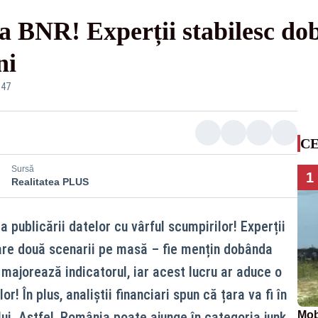
la BNR! Experții stabilesc dob
ni
:47
CE
Sursă
1
Realitatea PLUS
a publicării datelor cu vârful scumpirilor! Experții
 are două scenarii pe masă – fie mențin dobânda
e majorează indicatorul, iar acest lucru ar aduce o
r! În plus, analiștii financiari spun că țara va fi în
ui. Astfel, România poate ajunge în categoria junk.
Mob