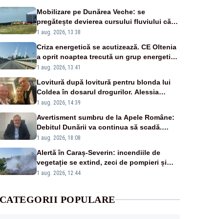
Mobilizare pe Dunărea Veche: se
pregătește devierea cursului fluviului către
Cernavodă – VIDEO
1 aug. 2026, 13:38
Criza energetică se acutizează. CE Oltenia
a oprit noaptea trecută un grup energetic
de la Rovinari
1 aug. 2026, 13:41
Lovitură după lovitură pentru blonda lui
Coldea în dosarul drogurilor. Alessia
Păcuraru explică decizia magistraților
1 aug. 2026, 14:39
Avertisment sumbru de la Apele Române:
Debitul Dunării va continua să scadă.
Cernavodă s-ar putea închide în 4 zile
1 aug. 2026, 18:08
Alertă în Caraș-Severin: incendiile de
vegetație se extind, zeci de pompieri și
silvicultori se luptă cu flăcările - VIDEO
1 aug. 2026, 12:44
CATEGORII POPULARE