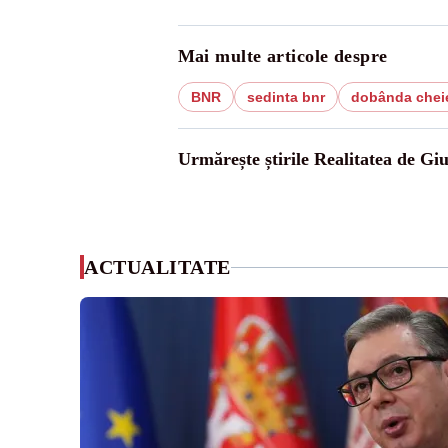
Mai multe articole despre
BNR
sedinta bnr
dobânda chei
Urmărește știrile Realitatea de Gi
ACTUALITATE