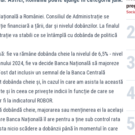
preg
Socia
căt
ațională a României. Consiliul de Administrație se
e financiară a țării, dar și nivelul dobânzilor. La finalul
trație va stabili ce se întâmplă cu dobânda de politică
ă: fie va rămâne dobânda cheie la nivelul de 6,5% - nivel
 anului 2024, fie va decide Banca Națională să majoreze
ost dat inclusiv un semnal de la Banca Centrală
 dobânda cheie și, în cazul în care am asista la această
e și în ceea ce privește indicii în funcție de care se
 fi la indicatorul ROBOR.
ă dobândă cheie, majorarea sau menținerea ei la același
re Banca Națională îl are pentru a ține sub control rata
exista nicio scădere a dobânzii până în momentul în care