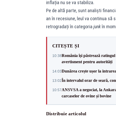
inflația nu se va stabiliza.
Pe de altă parte, sunt analiști financ
an în recesiune, leul va continua să s
retrogradați în categoria
junk
în momen
CITEȘTE ȘI
România își păstrează ratingul 
10:38
avertisment pentru autorități
Dunărea crește ușor la intrare
14:03
În intervalul orar de seară, c
13:02
ANSVSA a negociat, la Ankara, 
10:57
carcaselor de ovine și bovine
Distribuie articolul