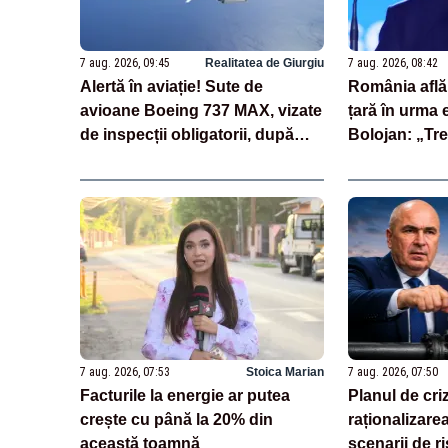
7 aug. 2026, 09:45
Realitatea de Giurgiu
7 aug. 2026, 08:42
Alertă în aviație! Sute de
România află 
avioane Boeing 737 MAX, vizate
țară în urma 
de inspecții obligatorii, după
Bolojan: „Trei
descoperirea unor fisuri în
cheie care st
fuselaj
evaluări”
7 aug. 2026, 07:53
Stoica Marian
7 aug. 2026, 07:50
Facturile la energie ar putea
Planul de cri
crește cu până la 20% din
raționalizarea
această toamnă
scenarii de ri