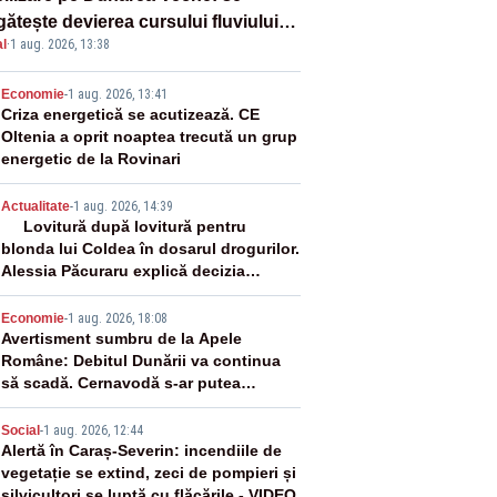
ătește devierea cursului fluviului
l
·
1 aug. 2026, 13:38
re Cernavodă – VIDEO
2
Economie
-
1 aug. 2026, 13:41
Criza energetică se acutizează. CE
Oltenia a oprit noaptea trecută un grup
energetic de la Rovinari
3
Actualitate
-
1 aug. 2026, 14:39
Lovitură după lovitură pentru
blonda lui Coldea în dosarul drogurilor.
Alessia Păcuraru explică decizia
magistraților
4
Economie
-
1 aug. 2026, 18:08
Avertisment sumbru de la Apele
Române: Debitul Dunării va continua
să scadă. Cernavodă s-ar putea
închide în 4 zile
5
Social
-
1 aug. 2026, 12:44
Alertă în Caraș-Severin: incendiile de
vegetație se extind, zeci de pompieri și
silvicultori se luptă cu flăcările - VIDEO