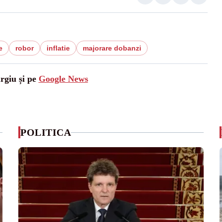
e
robor
inflatie
majorare dobanzi
urgiu și pe
Google News
POLITICA