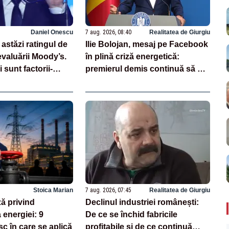
Daniel Onescu
7 aug. 2026, 08:40
Realitatea de Giurgiu
astăzi ratingul de
Ilie Bolojan, mesaj pe Facebook
evaluării Moody’s.
în plină criză energetică:
 sunt factorii-
premierul demis continuă să se
au la baza acestor
laude cu măsurile luate
Stoica Marian
7 aug. 2026, 07:45
Realitatea de Giurgiu
ză privind
Declinul industriei românești:
 energiei: 9
De ce se închid fabricile
sc în care se aplică
profitabile și de ce continuă