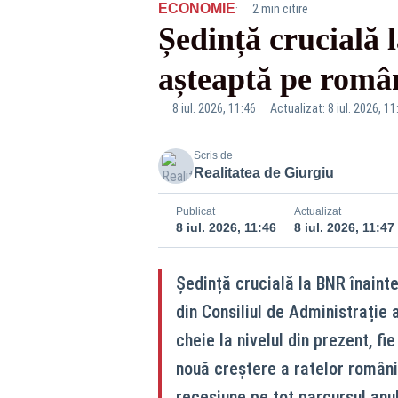
·
ECONOMIE
2 min citire
Ședință crucială 
așteaptă pe româ
8 iul. 2026, 11:46
Actualizat: 8 iul. 2026, 11
Scris de
Realitatea de Giurgiu
Publicat
Actualizat
8 iul. 2026, 11:46
8 iul. 2026, 11:47
Ședință crucială la BNR înainte
din Consiliul de Administrație
cheie la nivelul din prezent, fi
nouă creștere a ratelor românilo
recesiune pe tot parcursul anul