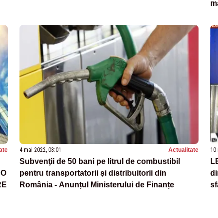
ma
ate
4 mai 2022, 08:01
Actualitate
10 
Subvenţii de 50 bani pe litrul de combustibil
L
 O
pentru transportatorii şi distribuitorii din
di
RE
România - Anunțul Ministerului de Finanțe
sf