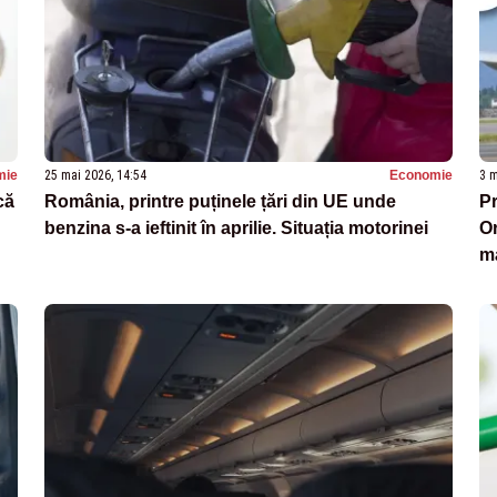
mie
25 mai 2026, 14:54
Economie
3 m
că
România, printre puținele țări din UE unde
Pr
benzina s-a ieftinit în aprilie. Situația motorinei
Or
ma