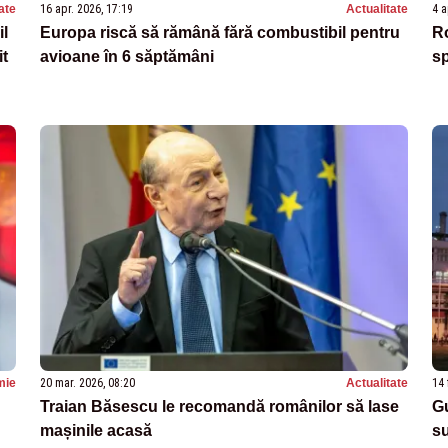
ate
16 apr. 2026, 17:19
Actualitate
4 a
il
Europa riscă să rămână fără combustibil pentru
Ro
it
avioane în 6 săptămâni
s
mie
20 mar. 2026, 08:20
Actualitate
14 
Traian Băsescu le recomandă românilor să lase
G
mașinile acasă
su