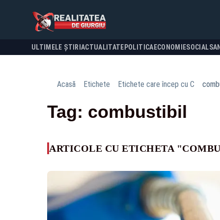
ULTIMELE ȘTIRI
ACTUALITATE
POLITICA
ECONOMIE
SOCIAL
SA
Acasă
Etichete
Etichete care încep cu C
combu
Tag: combustibil
ARTICOLE CU ETICHETA "COMBU