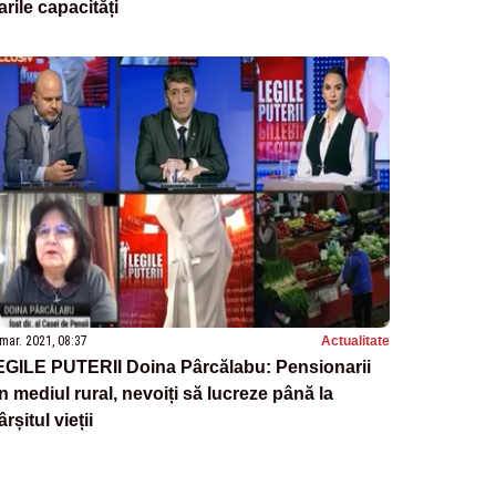
rile capacități
mar. 2021, 08:37
Actualitate
EGILE PUTERII Doina Pârcălabu: Pensionarii
n mediul rural, nevoiți să lucreze până la
ârșitul vieții