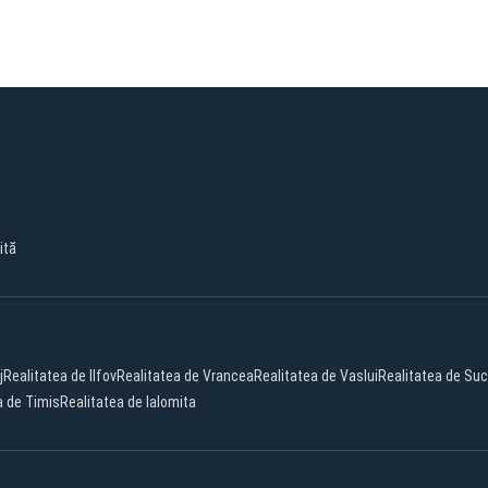
ită
j
Realitatea de Ilfov
Realitatea de Vrancea
Realitatea de Vaslui
Realitatea de Su
a de Timis
Realitatea de Ialomita