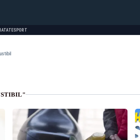
NATATE
SPORT
stibil
STIBIL"