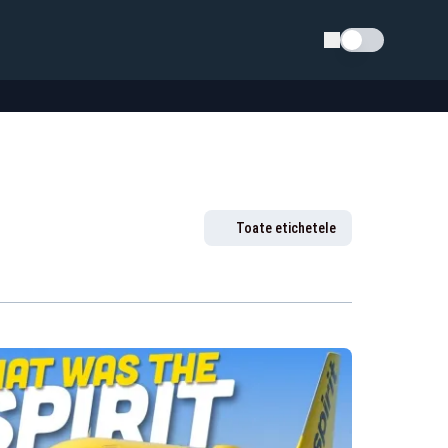
Schimba tema
Toate etichetele