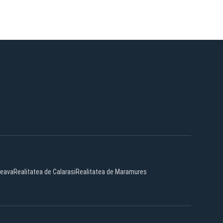
ceava
Realitatea de Calarasi
Realitatea de Maramures