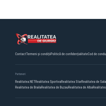
Contact
Termeni și condiții
Politică de confidențialitate
Cod de condu
Parteneri:
Realitatea.NET
Realitatea Sportiva
Realitatea Star
Realitatea de Sala
Realitatea de Braila
Realitatea de Buzau
Realitatea de Alba
Realitate