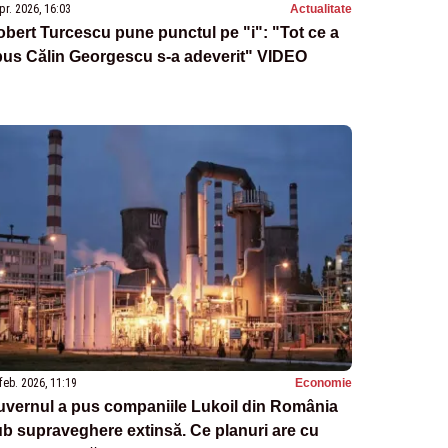
pr. 2026, 16:03
Actualitate
bert Turcescu pune punctul pe "i": "Tot ce a
pus Călin Georgescu s-a adeverit" VIDEO
feb. 2026, 11:19
Economie
uvernul a pus companiile Lukoil din România
b supraveghere extinsă. Ce planuri are cu