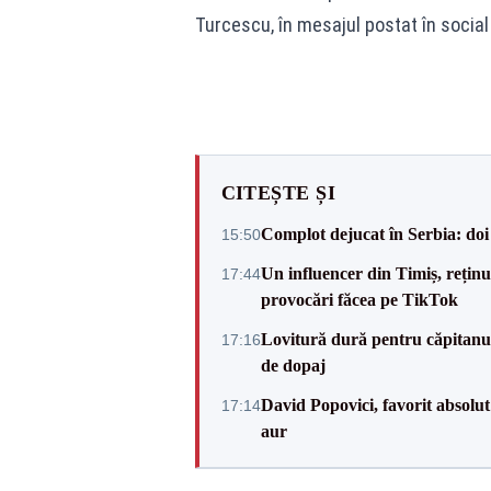
Turcescu, în mesajul postat în social
CITEȘTE ȘI
Complot dejucat în Serbia: doi 
15:50
Un influencer din Timiș, rețin
17:44
provocări făcea pe TikTok
Lovitură dură pentru căpitanul
17:16
de dopaj
David Popovici, favorit absolut
17:14
aur