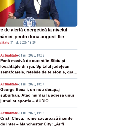
e de alertă energetică la nivelul
âniei, pentru luna august. Ilie
litate
·
31 iul. 2026, 18:29
ojan a anunțat importuri și posibile
ricții – VIDEO
2
Actualitate
-
31 iul. 2026, 18:33
Pană masivă de curent în Sibiu și
localitățile din jur. Spitalul județean,
semafoarele, rețelele de telefonie, grav
afectate
3
Actualitate
-
31 iul. 2026, 18:37
George Becali, un nou derapaj
suburban. Atac murdar la adresa unui
jurnalist sportiv – AUDIO
4
Actualitate
-
31 iul. 2026, 19:35
Cristi Chivu, ironie savuroasă înainte
de Inter – Manchester City: „Ar fi