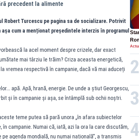
fără precedent la alimente
ul Robert Turcescu pe pagina sa de socializare. Potrivit
m așa cum a menționat președintele interzis în programul
Star
Rom
Actua
Bol
vorbească la acel moment despre crizele, dar exact
rest
 jumătate mai târziu le trăim? Criza aceasta energetică,
 la vremea respectivă în campanie, dacă vă mai aduceți
lor... apă. Apă, hrană, energie. De unde a știut Georgescu,
bit și în campanie și așa, se întâmplă sub ochii noștri.
aceste teme putea să pară unora „în afara subiectelor
, în campanie. Numai că, iată, azi la ora la care discutăm,
e pe agenda mondială, nu numai națională”, a transmis