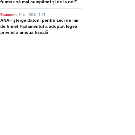
frumos să mai cumpărați și de la noi”
5
Economie
-
31 iul. 2026, 18:21
ANAF șterge datorii pentru zeci de mii
de firme! Parlamentul a adoptat legea
privind amnistia fiscală