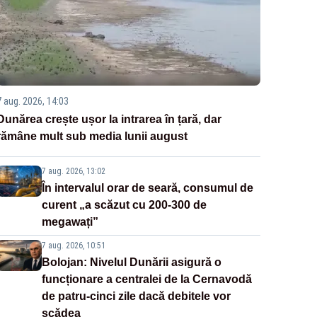
7 aug. 2026, 14:03
Dunărea crește ușor la intrarea în țară, dar
rămâne mult sub media lunii august
7 aug. 2026, 13:02
În intervalul orar de seară, consumul de
curent „a scăzut cu 200-300 de
megawați”
7 aug. 2026, 10:51
Bolojan: Nivelul Dunării asigură o
funcționare a centralei de la Cernavodă
de patru-cinci zile dacă debitele vor
scădea