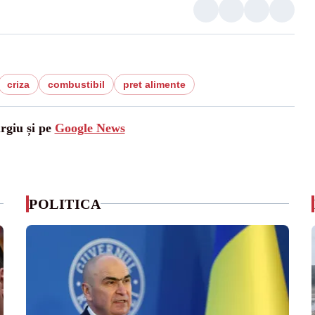
criza
combustibil
pret alimente
urgiu și pe
Google News
POLITICA