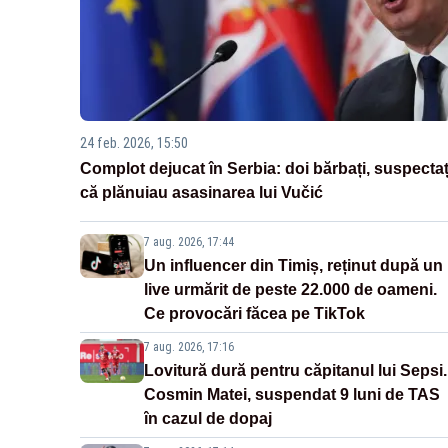
24 feb. 2026, 15:50
Complot dejucat în Serbia: doi bărbați, suspectaț
că plănuiau asasinarea lui Vučić
7 aug. 2026, 17:44
Un influencer din Timiș, reținut după un
live urmărit de peste 22.000 de oameni.
Ce provocări făcea pe TikTok
7 aug. 2026, 17:16
Lovitură dură pentru căpitanul lui Sepsi.
Cosmin Matei, suspendat 9 luni de TAS
în cazul de dopaj