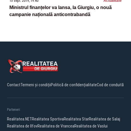
15 sept. 2019, 19:40
Actualitate
Ministrul finanțelor va lansa, la Giurgiu, o nouă
campanie națională anticontrabandă
Contact
Termeni și condiții
Politică de confidențialitate
Cod de conduită
Parteneri:
Realitatea.NET
Realitatea Sportiva
Realitatea Star
Realitatea de Salaj
Realitatea de Ilfov
Realitatea de Vrancea
Realitatea de Vaslui