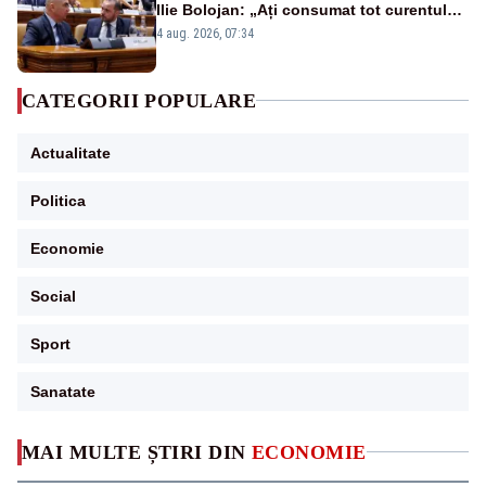
Ilie Bolojan: „Ați consumat tot curentul
urmărind șobolani imaginari”
4 aug. 2026, 07:34
CATEGORII POPULARE
Actualitate
Politica
Economie
Social
Sport
Sanatate
MAI MULTE ȘTIRI DIN
ECONOMIE