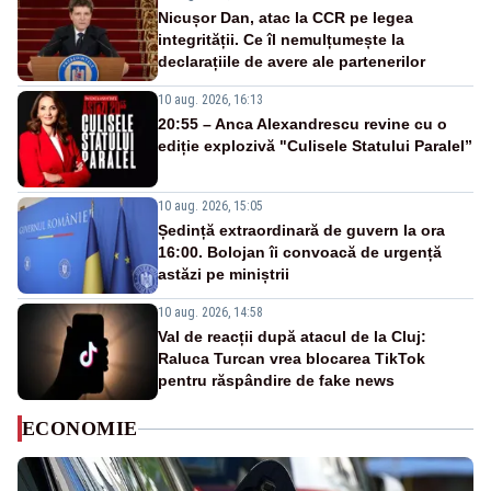
Nicușor Dan, atac la CCR pe legea
integrității. Ce îl nemulțumește la
declarațiile de avere ale partenerilor
10 aug. 2026, 16:13
20:55 – Anca Alexandrescu revine cu o
ediție explozivă "Culisele Statului Paralel”
10 aug. 2026, 15:05
Ședință extraordinară de guvern la ora
16:00. Bolojan îi convoacă de urgență
astăzi pe miniștrii
10 aug. 2026, 14:58
Val de reacții după atacul de la Cluj:
Raluca Turcan vrea blocarea TikTok
pentru răspândire de fake news
ECONOMIE