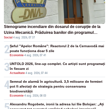
Stenograme incendiare din dosarul de corupție de la
Uzina Mecanică. Prăduirea banilor din programul
Social
·
4 aug. 2026, 07:37
SAFE, interceptată de DNA
2
Șeful "Apelor Române": Reactorul 2 de la Cernavodă mai
poate funcționa doar 5 zile
Economie
-
4 aug. 2026, 07:41
3
UNTOLD 2026, line-up complet. Ce artiști sunt programați
în fiecare zi
Actualitate
-
4 aug. 2026, 07:44
4
Semnal de alarmă în agricultură. 3,5 milioane de fermieri
pot fi afectați de strategia pentru conservarea
biodiversității
Economie
-
4 aug. 2026, 08:03
5
Alexandru Rogobete, ironii la adresa lui Ilie Bolojan: „Ați