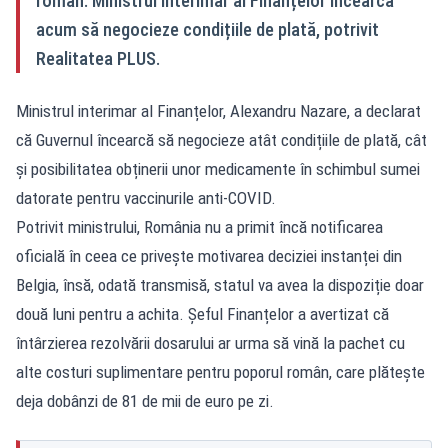
român. Ministrul interimar al Finanțelor încearcă
acum să negocieze condițiile de plată, potrivit
Realitatea PLUS.
Ministrul interimar al Finanțelor, Alexandru Nazare, a declarat
că Guvernul încearcă să negocieze atât condițiile de plată, cât
și posibilitatea obținerii unor medicamente în schimbul sumei
datorate pentru vaccinurile anti-COVID.
Potrivit ministrului, România nu a primit încă notificarea
oficială în ceea ce privește motivarea deciziei instanței din
Belgia, însă, odată transmisă, statul va avea la dispoziție doar
două luni pentru a achita. Șeful Finanțelor a avertizat că
întârzierea rezolvării dosarului ar urma să vină la pachet cu
alte costuri suplimentare pentru poporul român, care plătește
deja dobânzi de 81 de mii de euro pe zi.