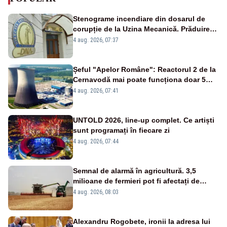
Stenograme incendiare din dosarul de
corupție de la Uzina Mecanică. Prăduirea
banilor din programul SAFE, interceptată
4 aug. 2026, 07:37
de DNA
Șeful "Apelor Române": Reactorul 2 de la
Cernavodă mai poate funcționa doar 5
zile
4 aug. 2026, 07:41
UNTOLD 2026, line-up complet. Ce artiști
sunt programați în fiecare zi
4 aug. 2026, 07:44
Semnal de alarmă în agricultură. 3,5
milioane de fermieri pot fi afectați de
strategia pentru conservarea
4 aug. 2026, 08:03
biodiversității
Alexandru Rogobete, ironii la adresa lui