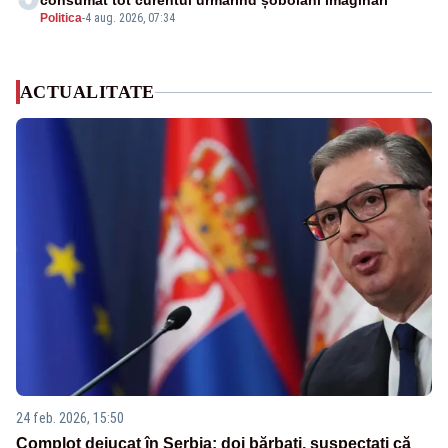
consumat tot curentul urmărind șobolani imaginari”
Politica
-
4 aug. 2026, 07:34
ACTUALITATE
24 feb. 2026, 15:50
Complot dejucat în Serbia: doi bărbați, suspectați că