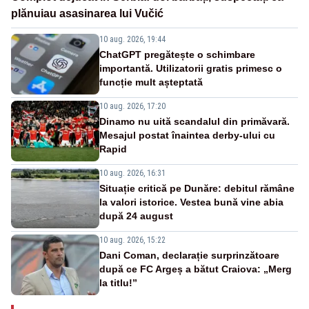
plănuiau asasinarea lui Vučić
10 aug. 2026, 19:44
ChatGPT pregătește o schimbare
importantă. Utilizatorii gratis primesc o
funcție mult așteptată
10 aug. 2026, 17:20
Dinamo nu uită scandalul din primăvară.
Mesajul postat înaintea derby-ului cu
Rapid
10 aug. 2026, 16:31
Situație critică pe Dunăre: debitul rămâne
la valori istorice. Vestea bună vine abia
după 24 august
10 aug. 2026, 15:22
Dani Coman, declarație surprinzătoare
după ce FC Argeș a bătut Craiova: „Merg
la titlu!”