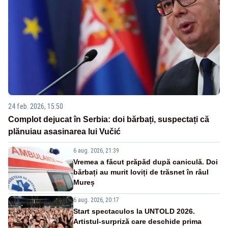
24 feb. 2026, 15:50
Complot dejucat în Serbia: doi bărbați, suspectați că
plănuiau asasinarea lui Vučić
6 aug. 2026, 21:39
Vremea a făcut prăpăd după caniculă. Doi
bărbați au murit loviți de trăsnet în râul
Mureș
6 aug. 2026, 20:17
Start spectaculos la UNTOLD 2026.
Artistul-surpriză care deschide prima