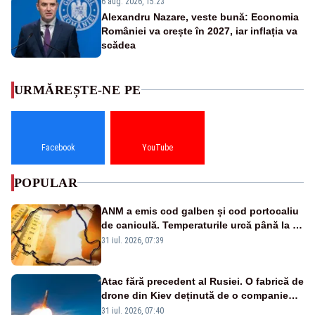
6 aug. 2026, 15:23
Alexandru Nazare, veste bună: Economia
României va crește în 2027, iar inflația va
scădea
URMĂREȘTE-NE PE
Facebook
YouTube
POPULAR
ANM a emis cod galben și cod portocaliu
de caniculă. Temperaturile urcă până la 38
de grade, iar nopțile devin tropicale
31 iul. 2026, 07:39
Atac fără precedent al Rusiei. O fabrică de
drone din Kiev deținută de o companie
americană, distrusă de o rachetă
31 iul. 2026, 07:40