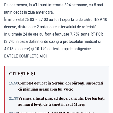
De asemenea, la ATI sunt internate 394 persoane, cu 5 mai
puțin decât în ziua anterioară.
În intervalul 26.03.– 27.03 au fost raportate de către INSP 10
decese, dintre care 2 anterioare intervalului de referință.
În ultimele 24 de ore au fost efectuate 7.759 teste RT-PCR
(3.746 în baza definiției de caz și a protocolului medical și
4.013 la cerere) și 10.149 de teste rapide antigenice.
DATELE COMPLETE AICI
CITEȘTE ȘI
Complot dejucat în Serbia: doi bărbați, suspectați
15:50
că plănuiau asasinarea lui Vučić
Vremea a făcut prăpăd după caniculă. Doi bărbați
21:39
au murit loviți de trăsnet în râul Mureș