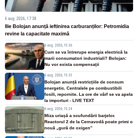
6 aug. 2026, 17:38
Ilie Bolojan anunță ieftinirea carburanților: Petromidia
revine la capacitate maximă
6 aug. 2026, 15:36
Cum se va întrerupe energia electrică la
marii consumatori industriali? Bolojan:
Nu vor exista compensații
6 aug. 2026, 15:33
Bolojan anunță restricțiile de consum
energetic. Centralele pe combustibili
fosili, repornite. La ore de vârf se va apela
la importuri - LIVE TEXT
6 aug. 2026, 15:24
Miza uriașă a scufundării barjelor.
Reactorul 2 de la Cernavodă poate primi o
nouă „gură de oxigen”