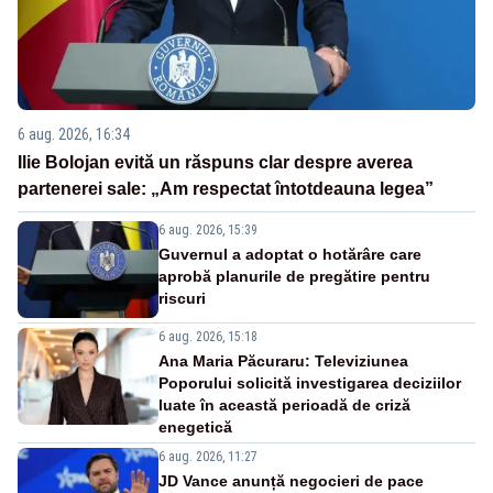
6 aug. 2026, 16:34
Ilie Bolojan evită un răspuns clar despre averea
partenerei sale: „Am respectat întotdeauna legea”
6 aug. 2026, 15:39
Guvernul a adoptat o hotărâre care
aprobă planurile de pregătire pentru
riscuri
6 aug. 2026, 15:18
Ana Maria Păcuraru: Televiziunea
Poporului solicită investigarea deciziilor
luate în această perioadă de criză
enegetică
6 aug. 2026, 11:27
JD Vance anunță negocieri de pace