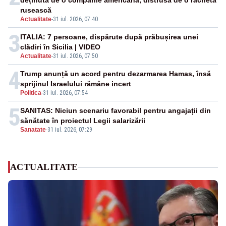
deținută de o companie americană, distrusă de o rachetă
rusească
Actualitate
-
31 iul. 2026, 07:40
3
ITALIA: 7 persoane, dispărute după prăbușirea unei
clădiri în Sicilia | VIDEO
Actualitate
-
31 iul. 2026, 07:50
4
Trump anunță un acord pentru dezarmarea Hamas, însă
sprijinul Israelului rămâne incert
Politica
-
31 iul. 2026, 07:54
5
SANITAS: Niciun scenariu favorabil pentru angajații din
sănătate în proiectul Legii salarizării
Sanatate
-
31 iul. 2026, 07:29
ACTUALITATE