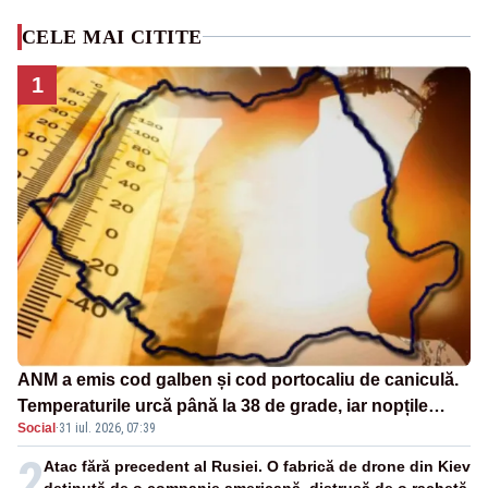
CELE MAI CITITE
1
ANM a emis cod galben și cod portocaliu de caniculă.
Temperaturile urcă până la 38 de grade, iar nopțile
Social
·
31 iul. 2026, 07:39
devin tropicale
2
Atac fără precedent al Rusiei. O fabrică de drone din Kiev