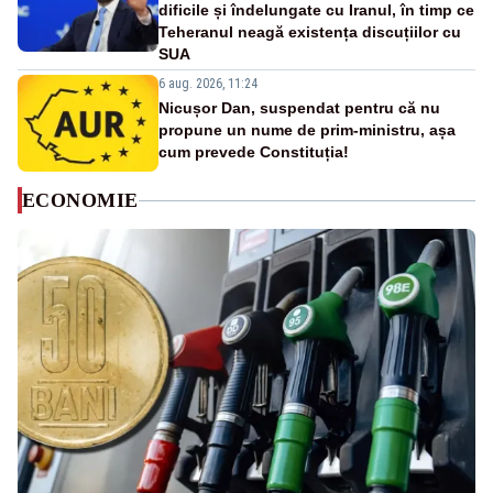
dificile și îndelungate cu Iranul, în timp ce
Teheranul neagă existența discuțiilor cu
SUA
6 aug. 2026, 11:24
Nicușor Dan, suspendat pentru că nu
propune un nume de prim-ministru, așa
cum prevede Constituția!
ECONOMIE