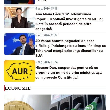
riscuri
6 aug. 2026, 15:18
Ana Maria Păcuraru: Televiziunea
Poporului solicită investigarea deciziilor
luate în această perioadă de criză
enegetică
6 aug. 2026, 11:27
JD Vance anunță negocieri de pace
dificile și îndelungate cu Iranul, în timp ce
Teheranul neagă existența discuțiilor cu
SUA
6 aug. 2026, 11:24
Nicușor Dan, suspendat pentru că nu
propune un nume de prim-ministru, așa
cum prevede Constituția!
ECONOMIE