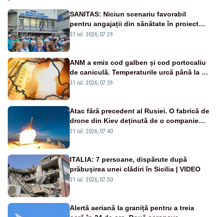
SANITAS: Niciun scenariu favorabil
pentru angajații din sănătate în proiectul
Legii salarizării
31 iul. 2026, 07:29
ANM a emis cod galben și cod portocaliu
de caniculă. Temperaturile urcă până la 38
de grade, iar nopțile devin tropicale
31 iul. 2026, 07:39
Atac fără precedent al Rusiei. O fabrică de
drone din Kiev deținută de o companie
americană, distrusă de o rachetă
31 iul. 2026, 07:40
rusească
ITALIA: 7 persoane, dispărute după
prăbușirea unei clădiri în Sicilia | VIDEO
31 iul. 2026, 07:50
Alertă aeriană la graniță pentru a treia