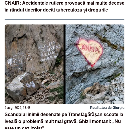
CNAIR: Accidentele rutiere provoacă mai multe decese
în rândul tinerilor decât tuberculoza și drogurile
6 aug. 2026, 13:48
Realitatea de Giurgiu
Scandalul inimii desenate pe Transfăgărășan scoate la
iveală o problemă mult mai gravă. Ghizii montani: „Nu
este un caz izolat”