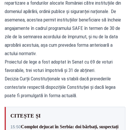
repartizare a fondurilor alocate României către instituțiile din
domeniul apărării, ordinii publice și siguranței naționale. De
asemenea, acestea permit instituțiilor beneficiare să încheie
angajamente în cadrul programului SAFE în termen de 30 de
zile de la semnarea acordului de împrumut, și nu de la data
aprobării acestuia, așa cum prevedea forma anterioară a
actului normativ.
Proiectul de lege a fost adoptat în Senat cu 69 de voturi
favorabile, trei voturi împotrivă și 31 de abțineri.
Decizia Curții Constituționale va stabili dacă prevederile
contestate respectă dispozițiile Constituției și dacă legea
poate fi promulgată în forma actuală.
CITEȘTE ȘI
Complot dejucat în Serbia: doi bărbați, suspectați
15:50