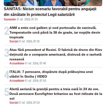
SANITAS: Niciun scenariu favorabil pentru angajații
din sănătate în proiectul Legii salarizării
Sanatate
·
31 iul. 2026, 07:29
2
ANM a emis cod galben și cod portocaliu de caniculă.
Temperaturile urcă până la 38 de grade, iar nopțile devin
tropicale
Social
-
31 iul. 2026, 07:39
3
Atac fără precedent al Rusiei. O fabrică de drone din Kiev
deținută de o companie americană, distrusă de o rachetă
rusească
Actualitate
-
31 iul. 2026, 07:40
4
ITALIA: 7 persoane, dispărute după prăbușirea unei
clădiri în Sicilia | VIDEO
Actualitate
-
31 iul. 2026, 07:50
5
Alertă aeriană la graniță pentru a treia oară în 24 de ore.
Două aeronave Eurofighter britanice au fost ridicate de la
sol
Social
-
31 iul. 2026, 07:24