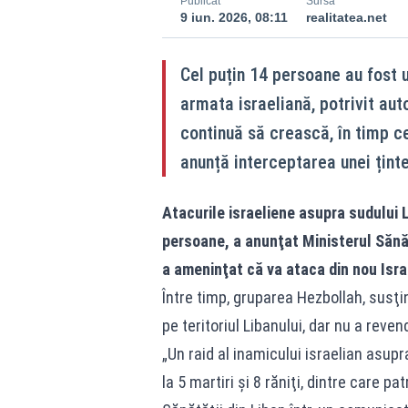
Publicat
Sursă
9 iun. 2026, 08:11
realitatea.net
Cel puțin 14 persoane au fost u
armata israeliană, potrivit auto
continuă să crească, în timp ce 
anunță interceptarea unei țint
Atacurile israeliene asupra sudului 
persoane, a anunţat Ministerul Sănăt
a ameninţat că va ataca din nou Isr
Între timp, gruparea Hezbollah, susţin
pe teritoriul Libanului, dar nu a revend
„Un raid al inamicului israelian asupra
la 5 martiri şi 8 răniţi, dintre care p