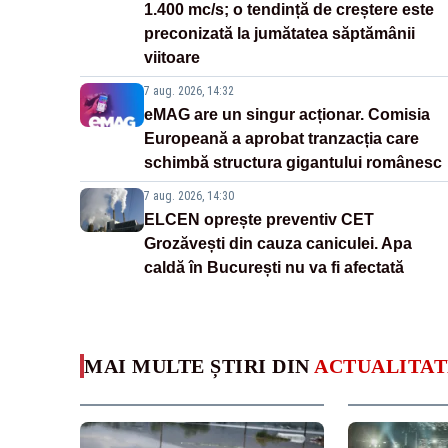
1.400 mc/s; o tendință de creștere este
preconizată la jumătatea săptămânii
viitoare
7 aug. 2026, 14:32
eMAG are un singur acționar. Comisia
Europeană a aprobat tranzacția care
schimbă structura gigantului românesc
7 aug. 2026, 14:30
ELCEN oprește preventiv CET
Grozăvești din cauza caniculei. Apa
caldă în București nu va fi afectată
MAI MULTE ȘTIRI DIN
ACTUALITAT