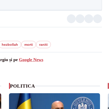
hezbollah
morti
raniti
urgiu și pe
Google News
POLITICA