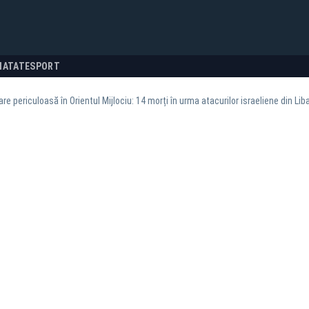
NATATE
SPORT
re periculoasă în Orientul Mijlociu: 14 morți în urma atacurilor israeliene din Lib