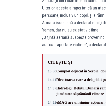
Sănătăţii din Liban într-un comunicat
Ulterior, acesta a raportat că un atac
persoane, inclusiv un copil, şi a rănit 
Armata israeliană a declarat marţi di
Yemen, dar nu au existat victime.
„O ţintă aeriană suspectă provenind d
au fost raportate victime”, a declarat
CITEȘTE ȘI
Complot dejucat în Serbia: doi 
15:50
Directoarea care a delapidat pes
14:41
Hidrologi: Debitul Dunării rămâ
14:37
jumătatea săptămânii viitoare
eMAG are un singur acționar. 
14:32