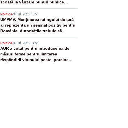
scoată la vânzare bunuri publice
pentru a stinge datoriile pentru
4
vaccinurile Pfizer!”
Politica
-
31 iul. 2026, 15:51
UMPMV: Menținerea ratingului de țară
ar reprezenta un semnal pozitiv pentru
România. Autoritățile trebuie să
continue consolidarea stabilității
5
economice și financiare
Politica
-
31 iul. 2026, 14:55
AUR a votat pentru introducerea de
măsuri ferme pentru limitarea
răspândirii virusului pestei porcine
africane