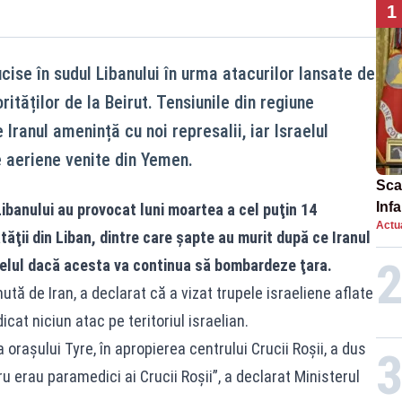
1
cise în sudul Libanului în urma atacurilor lansate de
rităților de la Beirut. Tensiunile din regiune
Iranul amenință cu noi represalii, iar Israelul
e aeriene venite din Yemen.
Scan
Inf
Libanului au provocat luni moartea a cel puţin 14
Actua
proi
ăţii din Liban, dintre care şapte au murit după ce Iranul
aelul dacă acesta va continua să bombardeze ţara.
ută de Iran, a declarat că a vizat trupele israeliene aflate
icat niciun atac pe teritoriul israelian.
 oraşului Tyre, în apropierea centrului Crucii Roşii, a dus
atru erau paramedici ai Crucii Roşii”, a declarat Ministerul