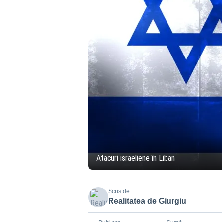
Atacuri israeliene în Liban
Scris de
Realitatea de Giurgiu