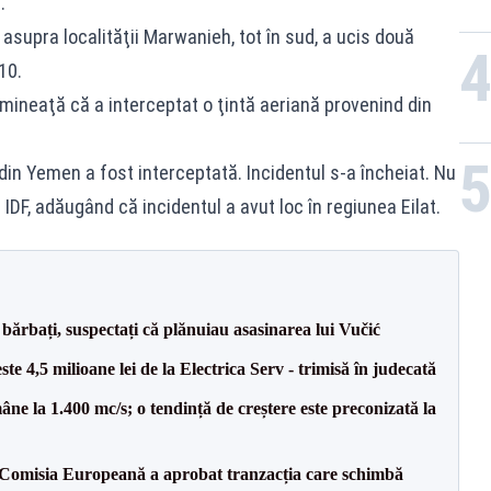
.
 asupra localităţii Marwanieh, tot în sud, a ucis două
10.
mineaţă că a interceptat o ţintă aeriană provenind din
in Yemen a fost interceptată. Incidentul s-a încheiat. Nu
 IDF, adăugând că incidentul a avut loc în regiunea Eilat.
bărbați, suspectați că plănuiau asasinarea lui Vučić
te 4,5 milioane lei de la Electrica Serv - trimisă în judecată
ne la 1.400 mc/s; o tendință de creștere este preconizată la
Comisia Europeană a aprobat tranzacția care schimbă