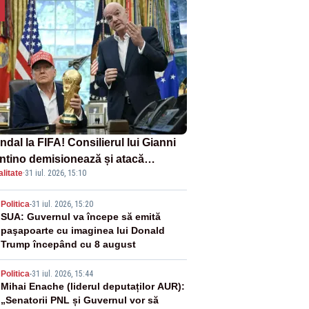
dal la FIFA! Consilierul lui Gianni
antino demisionează și atacă
litate
·
31 iul. 2026, 15:10
ectul privind investitorii străini
2
Politica
-
31 iul. 2026, 15:20
SUA: Guvernul va începe să emită
paşapoarte cu imaginea lui Donald
Trump începând cu 8 august
3
Politica
-
31 iul. 2026, 15:44
Mihai Enache (liderul deputaților AUR):
„Senatorii PNL și Guvernul vor să