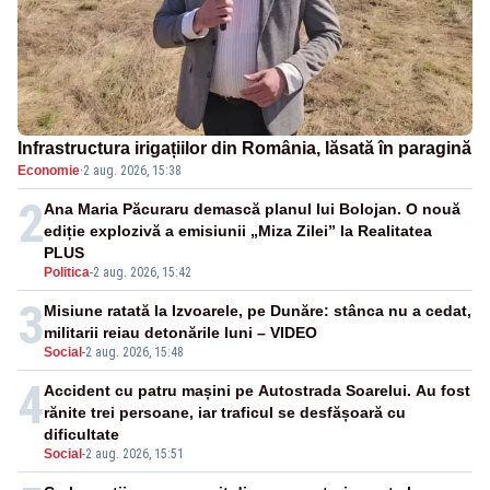
Infrastructura irigațiilor din România, lăsată în paragină
Economie
·
2 aug. 2026, 15:38
2
Ana Maria Păcuraru demască planul lui Bolojan. O nouă
ediție explozivă a emisiunii „Miza Zilei” la Realitatea
PLUS
Politica
-
2 aug. 2026, 15:42
3
Misiune ratată la Izvoarele, pe Dunăre: stânca nu a cedat,
militarii reiau detonările luni – VIDEO
Social
-
2 aug. 2026, 15:48
4
Accident cu patru mașini pe Autostrada Soarelui. Au fost
rănite trei persoane, iar traficul se desfășoară cu
dificultate
Social
-
2 aug. 2026, 15:51