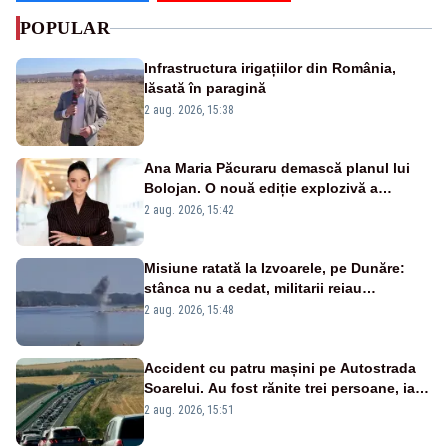
POPULAR
Infrastructura irigațiilor din România,
lăsată în paragină
2 aug. 2026, 15:38
Ana Maria Păcuraru demască planul lui
Bolojan. O nouă ediție explozivă a
emisiunii „Miza Zilei” la Realitatea PLUS
2 aug. 2026, 15:42
Misiune ratată la Izvoarele, pe Dunăre:
stânca nu a cedat, militarii reiau
detonările luni – VIDEO
2 aug. 2026, 15:48
Accident cu patru mașini pe Autostrada
Soarelui. Au fost rănite trei persoane, iar
traficul se desfășoară cu dificultate
2 aug. 2026, 15:51