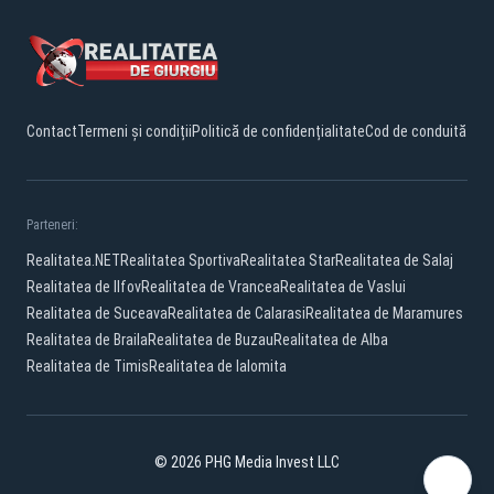
Contact
Termeni și condiții
Politică de confidențialitate
Cod de conduită
Parteneri:
Realitatea.NET
Realitatea Sportiva
Realitatea Star
Realitatea de Salaj
Realitatea de Ilfov
Realitatea de Vrancea
Realitatea de Vaslui
Realitatea de Suceava
Realitatea de Calarasi
Realitatea de Maramures
Realitatea de Braila
Realitatea de Buzau
Realitatea de Alba
Realitatea de Timis
Realitatea de Ialomita
© 2026 PHG Media Invest LLC
Facebook
YouTube