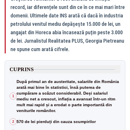
record, iar diferențele sunt din ce în ce mai mari între
domenii. Ultimele date INS arată că dacă în industria
petrolului venitul mediu depășește 15.000 de lei, un
angajat din Horeca abia încasează puțin peste 3.000
de lei. Jurnalistul Realitatea PLUS, Georgia Pietreanu
ne spune cum arată cifrele.
CUPRINS
După primul an de austeritate, salariile din România
arată mai bine în statistici, însă puterea de
cumpărare a scăzut considerabil. Deși salariul
1
mediu net a crescut, inflația a avansat într-un ritm
mult mai rapid și a erodat o parte importantă din
veniturile românilor.
570 de lei pierduți din cauza scumpirilor
2