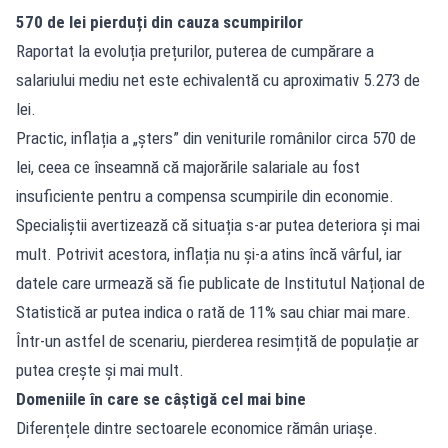
570 de lei pierduți din cauza scumpirilor
Raportat la evoluția prețurilor, puterea de cumpărare a
salariului mediu net este echivalentă cu aproximativ 5.273 de
lei.
Practic, inflația a „șters” din veniturile românilor circa 570 de
lei, ceea ce înseamnă că majorările salariale au fost
insuficiente pentru a compensa scumpirile din economie.
Specialiștii avertizează că situația s-ar putea deteriora și mai
mult. Potrivit acestora, inflația nu și-a atins încă vârful, iar
datele care urmează să fie publicate de Institutul Național de
Statistică ar putea indica o rată de 11% sau chiar mai mare.
Într-un astfel de scenariu, pierderea resimțită de populație ar
putea crește și mai mult.
Domeniile în care se câștigă cel mai bine
Diferențele dintre sectoarele economice rămân uriașe.