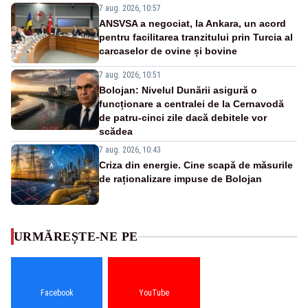
7 aug. 2026, 10:57
ANSVSA a negociat, la Ankara, un acord
pentru facilitarea tranzitului prin Turcia al
carcaselor de ovine și bovine
7 aug. 2026, 10:51
Bolojan: Nivelul Dunării asigură o
funcționare a centralei de la Cernavodă
de patru-cinci zile dacă debitele vor
scădea
7 aug. 2026, 10:43
Criza din energie. Cine scapă de măsurile
de raționalizare impuse de Bolojan
URMĂREȘTE-NE PE
Facebook
YouTube