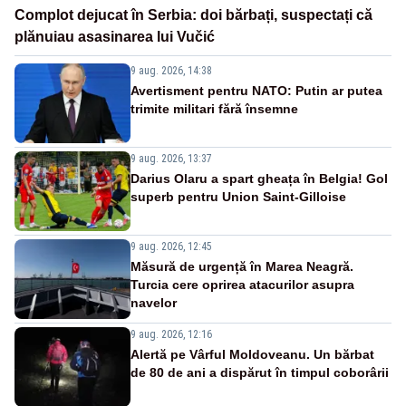
Complot dejucat în Serbia: doi bărbați, suspectați că
plănuiau asasinarea lui Vučić
9 aug. 2026, 14:38
Avertisment pentru NATO: Putin ar putea
trimite militari fără însemne
9 aug. 2026, 13:37
Darius Olaru a spart gheața în Belgia! Gol
superb pentru Union Saint-Gilloise
9 aug. 2026, 12:45
Măsură de urgență în Marea Neagră.
Turcia cere oprirea atacurilor asupra
navelor
9 aug. 2026, 12:16
Alertă pe Vârful Moldoveanu. Un bărbat
de 80 de ani a dispărut în timpul coborârii