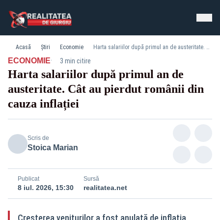
Acasă
Știri
Economie
Harta salariilor după primul an de austeritate. Cât au pierdut românii din cauza inflației
·
ECONOMIE
3 min citire
Harta salariilor după primul an de
austeritate. Cât au pierdut românii din
cauza inflației
Scris de
Stoica Marian
Publicat
Sursă
8 iul. 2026, 15:30
realitatea.net
Creșterea veniturilor a fost anulată de inflația