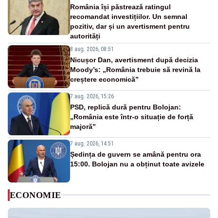
România își păstrează ratingul
recomandat investițiilor. Un semnal
pozitiv, dar și un avertisment pentru
autorități
8 aug. 2026, 08:51
Nicușor Dan, avertisment după decizia
Moody’s: „România trebuie să revină la
creștere economică”
7 aug. 2026, 15:26
PSD, replică dură pentru Bolojan:
„România este într-o situație de forță
majoră”
7 aug. 2026, 14:51
Ședința de guvern se amână pentru ora
15:00. Bolojan nu a obținut toate avizele
ECONOMIE