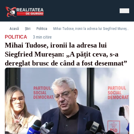
Acasă
Știri
Politica
Mihai Tudose, ironii la adresa lui Siegfried Mureșan: „A pățit ceva, s-a dereglat brusc de când a fost desemnat”
·
POLITICA
3 min citire
Mihai Tudose, ironii la adresa lui
Siegfried Mureșan: „A pățit ceva, s-a
dereglat brusc de când a fost desemnat”