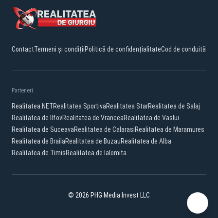
Contact
Termeni și condiții
Politică de confidențialitate
Cod de conduită
Parteneri:
Realitatea.NET
Realitatea Sportiva
Realitatea Star
Realitatea de Salaj
Realitatea de Ilfov
Realitatea de Vrancea
Realitatea de Vaslui
Realitatea de Suceava
Realitatea de Calarasi
Realitatea de Maramures
Realitatea de Braila
Realitatea de Buzau
Realitatea de Alba
Realitatea de Timis
Realitatea de Ialomita
© 2026 PHG Media Invest LLC
Facebook
YouTube