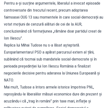
Pentru a-și susține argumentele, liberalul a invocat episoade
controversate din trecutul recent, precum adoptarea
faimoasei OUG 13 sau momentele în care social-democrații au
votat moțiuni de cenzură alături de cei de la AUR,
concluzionând că formațiunea „rămâne doar partidul creat de
Ion Iliescu”.
Replica lui Mihai Tudose nu s-a lăsat așteptată.
Europarlamentarul PSD a apărat parcursul extern al țării,
subliniind că tocmai sub mandatele social-democrate și în
perioada președinției lui Ion Iliescu România a finalizat
negocierile decisive pentru aderarea la Uniunea Europeană și
NATO.
Mai mult, Tudose a întors armele istorice împotriva PNL,
reproșându-le liberalilor măsuri economice dure din prezent și
acuzându-i că „trag în români” prin taxe mari, inflație și
prăbușirea puterii de cumpărare. Social-democratul a