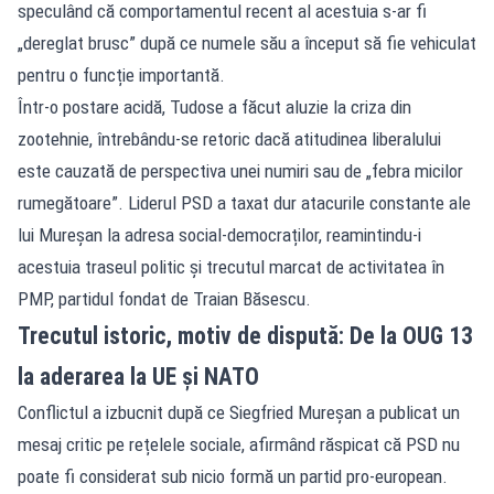
speculând că comportamentul recent al acestuia s-ar fi
„dereglat brusc” după ce numele său a început să fie vehiculat
pentru o funcție importantă.
Într-o postare acidă, Tudose a făcut aluzie la criza din
zootehnie, întrebându-se retoric dacă atitudinea liberalului
este cauzată de perspectiva unei numiri sau de „febra micilor
rumegătoare”. Liderul PSD a taxat dur atacurile constante ale
lui Mureșan la adresa social-democraților, reamintindu-i
acestuia traseul politic și trecutul marcat de activitatea în
PMP, partidul fondat de Traian Băsescu.
Trecutul istoric, motiv de dispută: De la OUG 13
la aderarea la UE și NATO
Conflictul a izbucnit după ce Siegfried Mureșan a publicat un
mesaj critic pe rețelele sociale, afirmând răspicat că PSD nu
poate fi considerat sub nicio formă un partid pro-european.