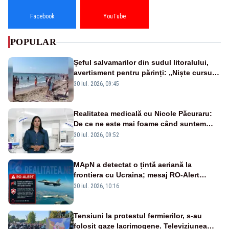
Facebook
YouTube
POPULAR
Șeful salvamarilor din sudul litoralului,
avertisment pentru părinți: „Niște cursuri
de înot la piscină nu sunt suficiente”
30 iul. 2026, 09:45
Realitatea medicală cu Nicole Păcuraru:
De ce ne este mai foame când suntem
obosiți?
30 iul. 2026, 09:52
MApN a detectat o țintă aeriană la
frontiera cu Ucraina; mesaj RO-Alert
transmis în județul Tulcea
30 iul. 2026, 10:16
Tensiuni la protestul fermierilor, s-au
folosit gaze lacrimogene. Televiziunea