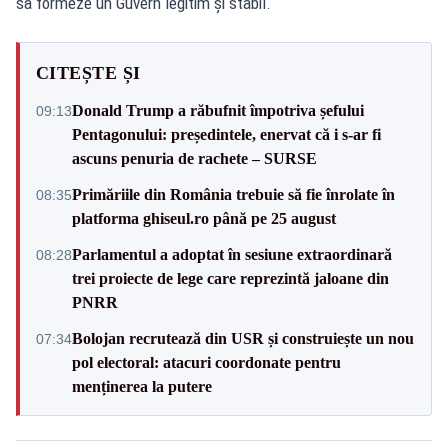
să formeze un Guvern legitim și stabil.
CITEȘTE ȘI
Donald Trump a răbufnit împotriva șefului
09:13
Pentagonului: președintele, enervat că i s-ar fi
ascuns penuria de rachete – SURSE
Primăriile din România trebuie să fie înrolate în
08:35
platforma ghiseul.ro până pe 25 august
Parlamentul a adoptat în sesiune extraordinară
08:28
trei proiecte de lege care reprezintă jaloane din
PNRR
Bolojan recrutează din USR și construiește un nou
07:34
pol electoral: atacuri coordonate pentru
menținerea la putere