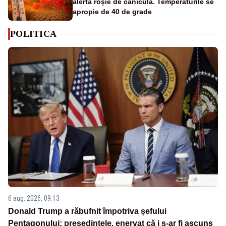
alertă roșie de caniculă. Temperaturile se
apropie de 40 de grade
POLITICA
6 aug. 2026, 09:13
Donald Trump a răbufnit împotriva șefului
Pentagonului: președintele, enervat că i s-ar fi ascuns