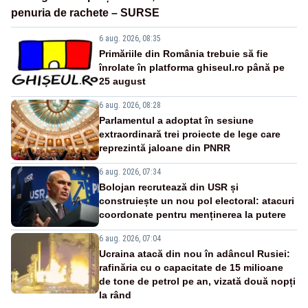
penuria de rachete – SURSE
6 aug. 2026, 08:35
Primăriile din România trebuie să fie
înrolate în platforma ghiseul.ro până pe
25 august
6 aug. 2026, 08:28
Parlamentul a adoptat în sesiune
extraordinară trei proiecte de lege care
reprezintă jaloane din PNRR
6 aug. 2026, 07:34
Bolojan recrutează din USR și
construiește un nou pol electoral: atacuri
coordonate pentru menținerea la putere
6 aug. 2026, 07:04
Ucraina atacă din nou în adâncul Rusiei:
rafinăria cu o capacitate de 15 milioane
de tone de petrol pe an, vizată două nopți
la rând