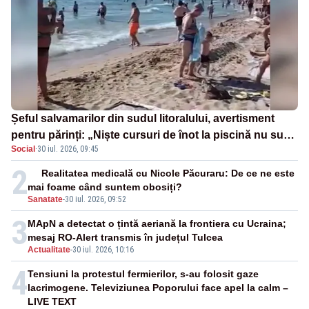
Șeful salvamarilor din sudul litoralului, avertisment
pentru părinți: „Niște cursuri de înot la piscină nu sunt
Social
·
30 iul. 2026, 09:45
suficiente”
2
Realitatea medicală cu Nicole Păcuraru: De ce ne este
mai foame când suntem obosiți?
Sanatate
-
30 iul. 2026, 09:52
3
MApN a detectat o țintă aeriană la frontiera cu Ucraina;
mesaj RO-Alert transmis în județul Tulcea
Actualitate
-
30 iul. 2026, 10:16
4
Tensiuni la protestul fermierilor, s-au folosit gaze
lacrimogene. Televiziunea Poporului face apel la calm –
LIVE TEXT