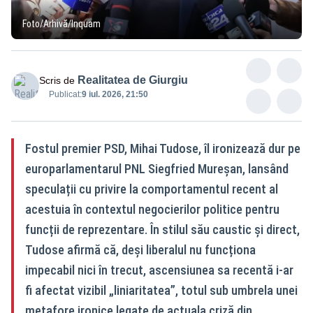
Foto/Arhivă/Inquam
Realitatea de Giurgiu
Scris de
Publicat:
9 iul. 2026, 21:50
Fostul premier PSD, Mihai Tudose, îl ironizează dur pe
europarlamentarul PNL Siegfried Mureșan, lansând
speculații cu privire la comportamentul recent al
acestuia în contextul negocierilor politice pentru
funcții de reprezentare. În stilul său caustic și direct,
Tudose afirmă că, deși liberalul nu funcționa
impecabil nici în trecut, ascensiunea sa recentă i-ar
fi afectat vizibil „liniaritatea”, totul sub umbrela unei
metafore ironice legate de actuala criză din