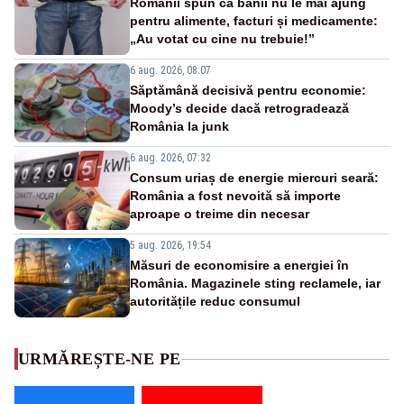
Românii spun că banii nu le mai ajung
pentru alimente, facturi și medicamente:
„Au votat cu cine nu trebuie!”
6 aug. 2026, 08:07
Săptămână decisivă pentru economie:
Moody’s decide dacă retrogradează
România la junk
6 aug. 2026, 07:32
Consum uriaș de energie miercuri seară:
România a fost nevoită să importe
aproape o treime din necesar
5 aug. 2026, 19:54
Măsuri de economisire a energiei în
România. Magazinele sting reclamele, iar
autoritățile reduc consumul
URMĂREȘTE-NE PE