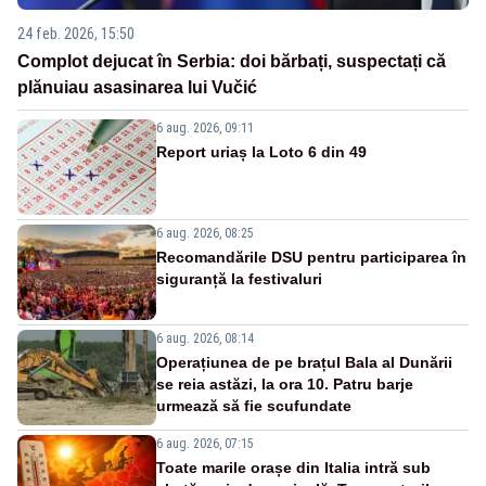
24 feb. 2026, 15:50
Complot dejucat în Serbia: doi bărbați, suspectați că
plănuiau asasinarea lui Vučić
6 aug. 2026, 09:11
Report uriaș la Loto 6 din 49
6 aug. 2026, 08:25
Recomandările DSU pentru participarea în
siguranță la festivaluri
6 aug. 2026, 08:14
Operațiunea de pe brațul Bala al Dunării
se reia astăzi, la ora 10. Patru barje
urmează să fie scufundate
6 aug. 2026, 07:15
Toate marile orașe din Italia intră sub