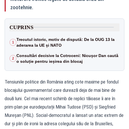
zootehnie.
CUPRINS
Trecutul istoric, motiv de dispută: De la OUG 13 la
1
aderarea la UE și NATO
Consultări decisive la Cotroceni: Nicușor Dan caută
2
o soluție pentru ieșirea din blocaj
Tensiunile politice din România ating cote maxime pe fondul
blocajului guvernamental care durează deja de mai bine de
două luni. Cel mai recent schimb de replici tăioase îi are în
prim-plan pe eurodeputații Mihai Tudose (PSD) și Siegfried
Mureșan (PNL). Social-democratul a lansat un atac extrem de
dur și plin de ironii la adresa colegului său de la Bruxelles,