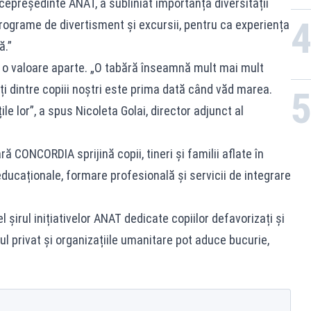
icepreședinte ANAT, a subliniat importanța diversității
n programe de divertisment și excursii, pentru ca experiența
ă.”
 o valoare aparte. „O tabără înseamnă mult mai mult
ți dintre copiii noștri este prima dată când văd marea.
e lor”, a spus Nicoleta Golai, director adjunct al
 CONCORDIA sprijină copii, tineri și familii aflate în
educaționale, formare profesională și servicii de integrare
șirul inițiativelor ANAT dedicate copiilor defavorizați și
l privat și organizațiile umanitare pot aduce bucurie,