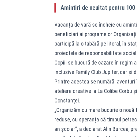
Amintiri de neuitat pentru 100 
Vacanța de vară se încheie cu amintir
beneficiari ai programelor Organizaț
participă la o tabără pe litoral, în sta
proiectele de responsabilitate social
Copiii se bucură de cazare în regim al
Inclusive Family Club Jupiter, dar și 
Printre acestea se numără: aventuri î
ateliere creative la La Colibe Corbu 
Constanței.
„Organizăm cu mare bucurie o nouă ta
reduse, cu speranța că timpul petrec
an școlar”, a declarat Alin Burcea, p