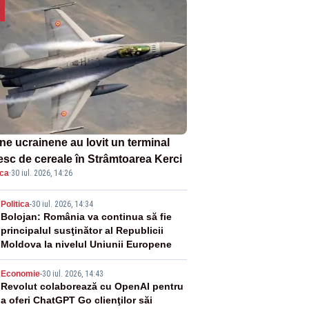
ne ucrainene au lovit un terminal
esc de cereale în Strâmtoarea Kerci
ica
·
30 iul. 2026, 14:26
2
Politica
-
30 iul. 2026, 14:34
Bolojan: România va continua să fie
principalul susţinător al Republicii
Moldova la nivelul Uniunii Europene
3
Economie
-
30 iul. 2026, 14:43
Revolut colaborează cu OpenAI pentru
a oferi ChatGPT Go clienţilor săi