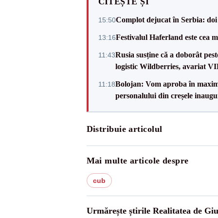
CITEȘTE ȘI
Complot dejucat în Serbia: doi 
15:50
Festivalul Haferland este cea m
13:16
Rusia susține că a doborât pes
11:43
logistic Wildberries, avariat 
Bolojan: Vom aproba în maxi
11:18
personalului din creșele inaugu
Distribuie articolul
Mai multe articole despre
cub
Urmărește știrile Realitatea de Gi