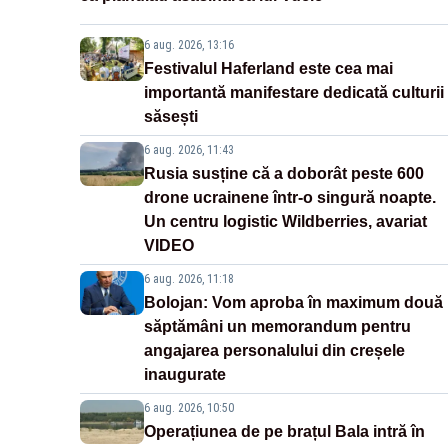
6 aug. 2026, 13:16
Festivalul Haferland este cea mai
importantă manifestare dedicată culturii
săsești
6 aug. 2026, 11:43
Rusia susține că a doborât peste 600
drone ucrainene într-o singură noapte.
Un centru logistic Wildberries, avariat
VIDEO
6 aug. 2026, 11:18
Bolojan: Vom aproba în maximum două
săptămâni un memorandum pentru
angajarea personalului din creșele
inaugurate
6 aug. 2026, 10:50
Operațiunea de pe brațul Bala intră în