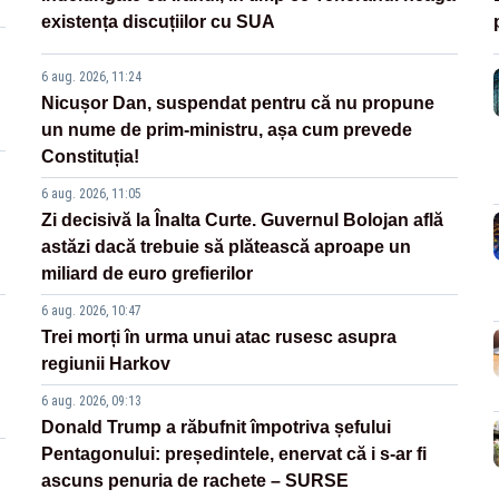
existența discuțiilor cu SUA
6 aug. 2026, 11:24
Nicușor Dan, suspendat pentru că nu propune
un nume de prim-ministru, așa cum prevede
Constituția!
6 aug. 2026, 11:05
Zi decisivă la Înalta Curte. Guvernul Bolojan află
astăzi dacă trebuie să plătească aproape un
miliard de euro grefierilor
6 aug. 2026, 10:47
Trei morți în urma unui atac rusesc asupra
regiunii Harkov
6 aug. 2026, 09:13
Donald Trump a răbufnit împotriva șefului
Pentagonului: președintele, enervat că i s-ar fi
ascuns penuria de rachete – SURSE