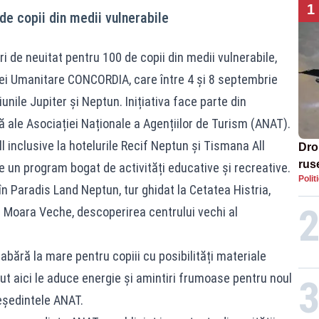
1
de copii din medii vulnerabile
i de neuitat pentru 100 de copii din medii vulnerabile,
iei Umanitare CONCORDIA, care între 4 și 8 septembrie
țiunile Jupiter și Neptun. Inițiativa face parte din
ă ale Asociației Naționale a Agențiilor de Turism (ANAT).
l inclusive la hotelurile Recif Neptun și Tismana All
Dro
rus
de un program bogat de activități educative și recreative.
Polit
n Paradis Land Neptun, tur ghidat la Cetatea Histria,
și Moara Veche, descoperirea centrului vechi al
bără la mare pentru copiii cu posibilități materiale
ut aici le aduce energie și amintiri frumoase pentru noul
reședintele ANAT.