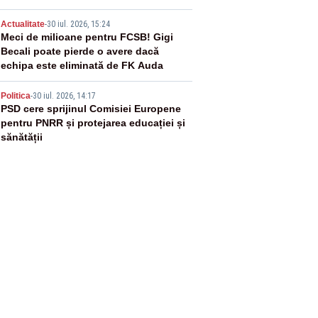
4
Actualitate
-
30 iul. 2026, 15:24
Meci de milioane pentru FCSB! Gigi
Becali poate pierde o avere dacă
echipa este eliminată de FK Auda
5
Politica
-
30 iul. 2026, 14:17
PSD cere sprijinul Comisiei Europene
pentru PNRR și protejarea educației și
sănătății