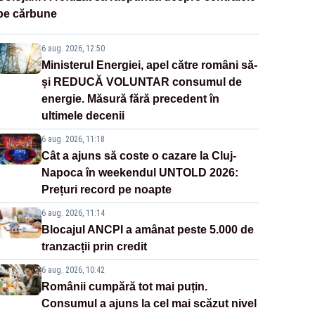
pe cărbune
6 aug. 2026, 12:50
Ministerul Energiei, apel către români să-
și REDUCĂ VOLUNTAR consumul de
energie. Măsură fără precedent în
ultimele decenii
6 aug. 2026, 11:18
Cât a ajuns să coste o cazare la Cluj-
Napoca în weekendul UNTOLD 2026:
Prețuri record pe noapte
6 aug. 2026, 11:14
Blocajul ANCPI a amânat peste 5.000 de
tranzacții prin credit
6 aug. 2026, 10:42
Românii cumpără tot mai puțin.
Consumul a ajuns la cel mai scăzut nivel