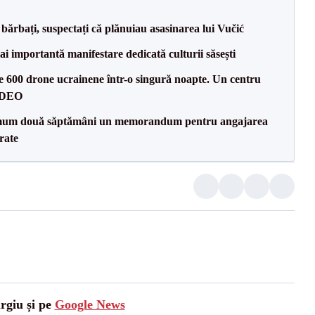
bărbați, suspectați că plănuiau asasinarea lui Vučić
ai importantă manifestare dedicată culturii săsești
te 600 drone ucrainene într-o singură noapte. Un centru
VIDEO
mum două săptămâni un memorandum pentru angajarea
rate
urgiu și pe
Google News