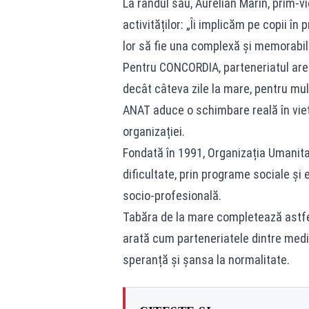
La rândul său, Aurelian Marin, prim-v
activităților: „Îi implicăm pe copii î
lor să fie una complexă și memorabil
Pentru CONCORDIA, parteneriatul are
decât câteva zile la mare, pentru mul
ANAT aduce o schimbare reală în viețil
organizației.
Fondată în 1991, Organizația Umanitară
dificultate, prin programe sociale și 
socio-profesională.
Tabăra de la mare completează astfel 
arată cum parteneriatele dintre mediu
speranță și șansa la normalitate.