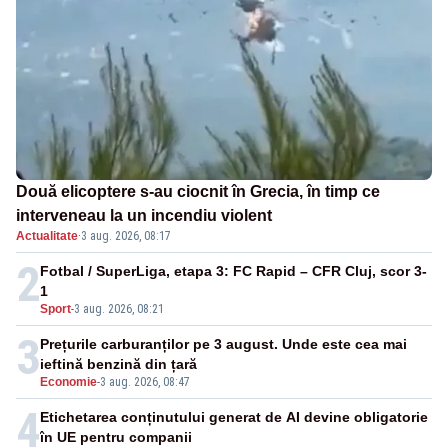
Două elicoptere s-au ciocnit în Grecia, în timp ce
interveneau la un incendiu violent
Actualitate
·
3 aug. 2026, 08:17
2
Fotbal / SuperLiga, etapa 3: FC Rapid – CFR Cluj, scor 3-
1
Sport
-
3 aug. 2026, 08:21
3
Prețurile carburanților pe 3 august. Unde este cea mai
ieftină benzină din țară
Economie
-
3 aug. 2026, 08:47
4
Etichetarea conținutului generat de AI devine obligatorie
în UE pentru companii