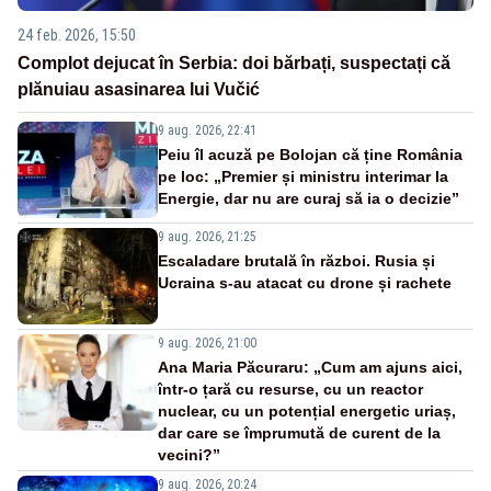
24 feb. 2026, 15:50
Complot dejucat în Serbia: doi bărbați, suspectați că
plănuiau asasinarea lui Vučić
9 aug. 2026, 22:41
Peiu îl acuză pe Bolojan că ține România
pe loc: „Premier și ministru interimar la
Energie, dar nu are curaj să ia o decizie”
9 aug. 2026, 21:25
Escaladare brutală în război. Rusia și
Ucraina s-au atacat cu drone și rachete
9 aug. 2026, 21:00
Ana Maria Păcuraru: „Cum am ajuns aici,
într-o țară cu resurse, cu un reactor
nuclear, cu un potențial energetic uriaș,
dar care se împrumută de curent de la
vecini?”
9 aug. 2026, 20:24