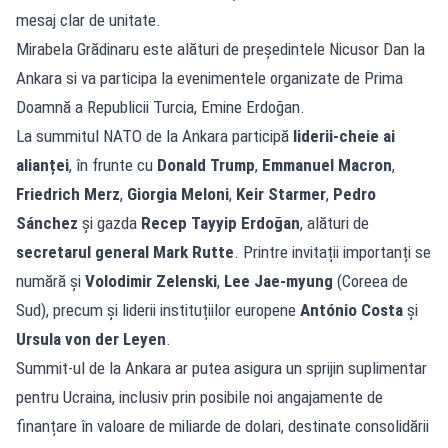
mesaj clar de unitate.
Mirabela Grădinaru este alături de președintele Nicusor Dan la
Ankara si va participa la evenimentele organizate de Prima
Doamnă a Republicii Turcia, Emine Erdoğan.
La summitul NATO de la Ankara participă
liderii-cheie ai
alianței
, în frunte cu
Donald Trump
,
Emmanuel Macron
,
Friedrich Merz
,
Giorgia Meloni
,
Keir Starmer
,
Pedro
Sánchez
și gazda
Recep Tayyip Erdoğan
, alături de
secretarul general Mark Rutte
. Printre invitații importanți se
numără și
Volodimir Zelenski
,
Lee Jae-myung
(Coreea de
Sud), precum și liderii instituțiilor europene
António Costa
și
Ursula von der Leyen
.
Summit-ul de la Ankara ar putea asigura un sprijin suplimentar
pentru Ucraina, inclusiv prin posibile noi angajamente de
finanțare în valoare de miliarde de dolari, destinate consolidării