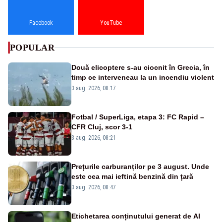
Facebook
YouTube
POPULAR
Două elicoptere s-au ciocnit în Grecia, în
timp ce interveneau la un incendiu violent
3 aug. 2026, 08:17
Fotbal / SuperLiga, etapa 3: FC Rapid –
CFR Cluj, scor 3-1
3 aug. 2026, 08:21
Prețurile carburanților pe 3 august. Unde
este cea mai ieftină benzină din țară
3 aug. 2026, 08:47
Etichetarea conținutului generat de AI