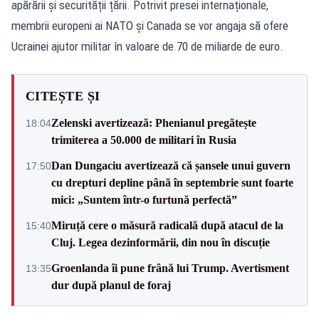
apărării și securității țării. Potrivit presei internaționale,
membrii europeni ai NATO și Canada se vor angaja să ofere
Ucrainei ajutor militar în valoare de 70 de miliarde de euro.
CITEȘTE ȘI
Zelenski avertizează: Phenianul pregătește
18:04
trimiterea a 50.000 de militari în Rusia
Dan Dungaciu avertizează că șansele unui guvern
17:50
cu drepturi depline până în septembrie sunt foarte
mici: „Suntem într-o furtună perfectă”
Miruță cere o măsură radicală după atacul de la
15:40
Cluj. Legea dezinformării, din nou în discuție
Groenlanda îi pune frână lui Trump. Avertisment
13:35
dur după planul de foraj