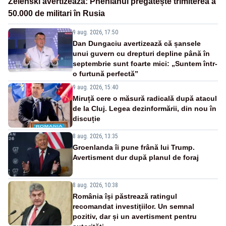
Zelenski avertizează: Phenianul pregătește trimiterea a
50.000 de militari în Rusia
9 aug. 2026, 17:50
Dan Dungaciu avertizează că șansele
unui guvern cu drepturi depline până în
septembrie sunt foarte mici: „Suntem într-
o furtună perfectă”
9 aug. 2026, 15:40
Miruță cere o măsură radicală după atacul
de la Cluj. Legea dezinformării, din nou în
discuție
8 aug. 2026, 13:35
Groenlanda îi pune frână lui Trump.
Avertisment dur după planul de foraj
8 aug. 2026, 10:38
România își păstrează ratingul
recomandat investițiilor. Un semnal
pozitiv, dar și un avertisment pentru