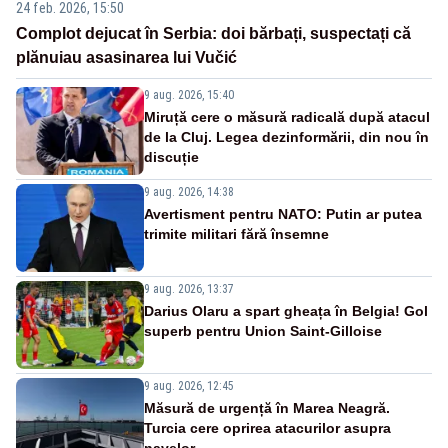
24 feb. 2026, 15:50
Complot dejucat în Serbia: doi bărbați, suspectați că
plănuiau asasinarea lui Vučić
9 aug. 2026, 15:40
Miruță cere o măsură radicală după atacul
de la Cluj. Legea dezinformării, din nou în
discuție
9 aug. 2026, 14:38
Avertisment pentru NATO: Putin ar putea
trimite militari fără însemne
9 aug. 2026, 13:37
Darius Olaru a spart gheața în Belgia! Gol
superb pentru Union Saint-Gilloise
9 aug. 2026, 12:45
Măsură de urgență în Marea Neagră.
Turcia cere oprirea atacurilor asupra
navelor