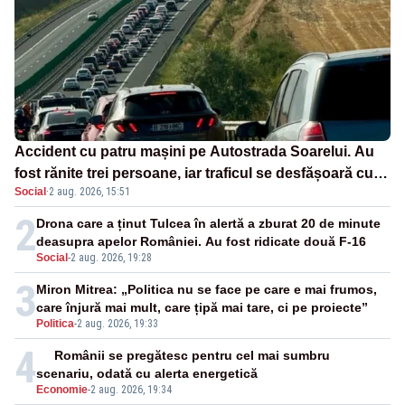
Accident cu patru mașini pe Autostrada Soarelui. Au
fost rănite trei persoane, iar traficul se desfășoară cu
Social
·
2 aug. 2026, 15:51
dificultate
2
Drona care a ținut Tulcea în alertă a zburat 20 de minute
deasupra apelor României. Au fost ridicate două F-16
Social
-
2 aug. 2026, 19:28
3
Miron Mitrea: „Politica nu se face pe care e mai frumos,
care înjură mai mult, care țipă mai tare, ci pe proiecte”
Politica
-
2 aug. 2026, 19:33
4
Românii se pregătesc pentru cel mai sumbru
scenariu, odată cu alerta energetică
Economie
-
2 aug. 2026, 19:34