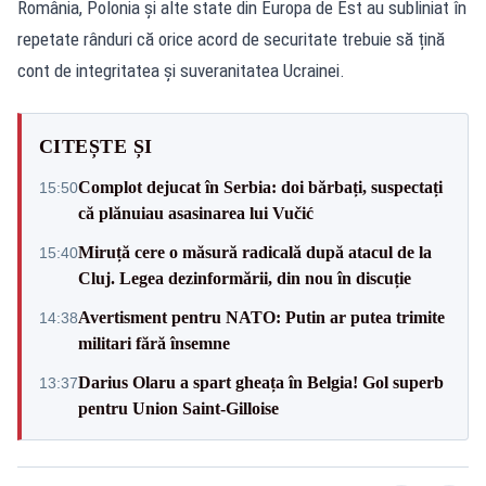
România, Polonia și alte state din Europa de Est au subliniat în
repetate rânduri că orice acord de securitate trebuie să țină
cont de integritatea și suveranitatea Ucrainei.
CITEȘTE ȘI
Complot dejucat în Serbia: doi bărbați, suspectați
15:50
că plănuiau asasinarea lui Vučić
Miruță cere o măsură radicală după atacul de la
15:40
Cluj. Legea dezinformării, din nou în discuție
Avertisment pentru NATO: Putin ar putea trimite
14:38
militari fără însemne
Darius Olaru a spart gheața în Belgia! Gol superb
13:37
pentru Union Saint-Gilloise