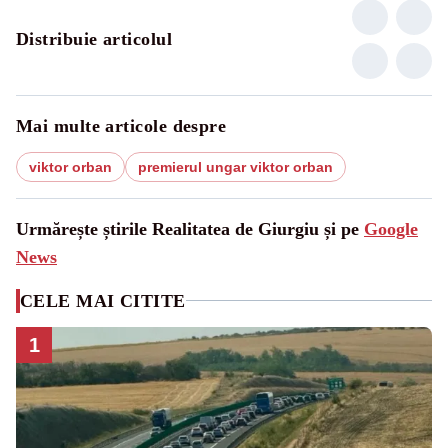
Distribuie articolul
Mai multe articole despre
viktor orban
premierul ungar viktor orban
Urmărește știrile Realitatea de Giurgiu și pe
Google
News
CELE MAI CITITE
1