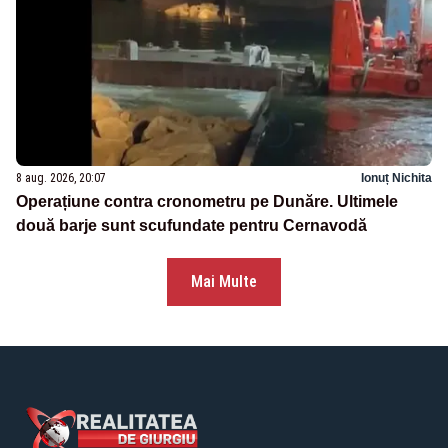
8 aug. 2026, 20:07
Ionuț Nichita
Operațiune contra cronometru pe Dunăre. Ultimele
două barje sunt scufundate pentru Cernavodă
Mai Multe