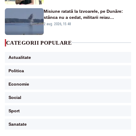
Misiune ratată la Izvoarele, pe Dunăre:
stânca nu a cedat, militarii reiau
detonările luni – VIDEO
2 aug. 2026, 15:48
CATEGORII POPULARE
Actualitate
Politica
Economie
Social
Sport
Sanatate