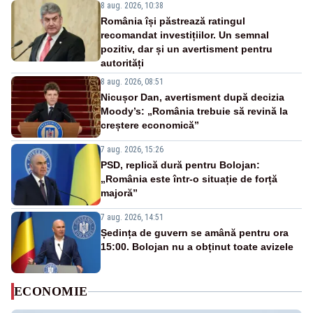
8 aug. 2026, 10:38
România își păstrează ratingul
recomandat investițiilor. Un semnal
pozitiv, dar și un avertisment pentru
autorități
8 aug. 2026, 08:51
Nicușor Dan, avertisment după decizia
Moody’s: „România trebuie să revină la
creștere economică”
7 aug. 2026, 15:26
PSD, replică dură pentru Bolojan:
„România este într-o situație de forță
majoră”
7 aug. 2026, 14:51
Ședința de guvern se amână pentru ora
15:00. Bolojan nu a obținut toate avizele
ECONOMIE