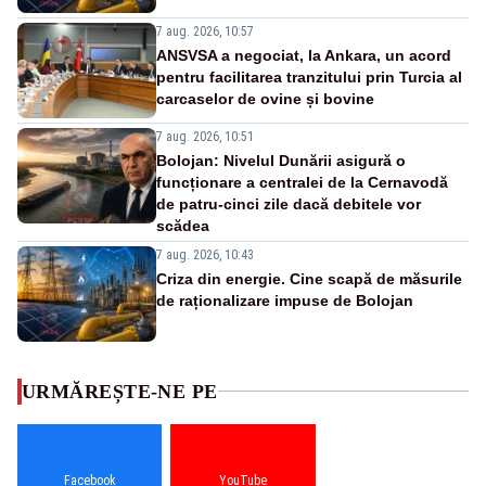
7 aug. 2026, 10:57
ANSVSA a negociat, la Ankara, un acord
pentru facilitarea tranzitului prin Turcia al
carcaselor de ovine și bovine
7 aug. 2026, 10:51
Bolojan: Nivelul Dunării asigură o
funcționare a centralei de la Cernavodă
de patru-cinci zile dacă debitele vor
scădea
7 aug. 2026, 10:43
Criza din energie. Cine scapă de măsurile
de raționalizare impuse de Bolojan
URMĂREȘTE-NE PE
Facebook
YouTube