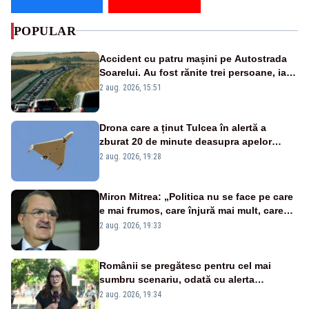
POPULAR
Accident cu patru mașini pe Autostrada
Soarelui. Au fost rănite trei persoane, iar
traficul se desfășoară cu dificultate
2 aug. 2026, 15:51
Drona care a ținut Tulcea în alertă a
zburat 20 de minute deasupra apelor
României. Au fost ridicate două F-16
2 aug. 2026, 19:28
Miron Mitrea: „Politica nu se face pe care
e mai frumos, care înjură mai mult, care
țipă mai tare, ci pe proiecte”
2 aug. 2026, 19:33
Românii se pregătesc pentru cel mai
sumbru scenariu, odată cu alerta
energetică
2 aug. 2026, 19:34