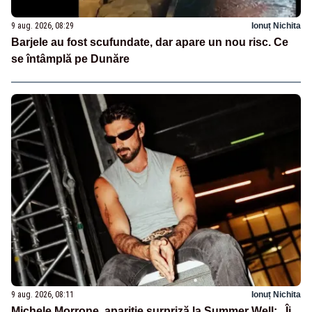
9 aug. 2026, 08:29
Ionuț Nichita
Barjele au fost scufundate, dar apare un nou risc. Ce
se întâmplă pe Dunăre
9 aug. 2026, 08:11
Ionuț Nichita
Michele Morrone, apariție surpriză la Summer Well: „Îi