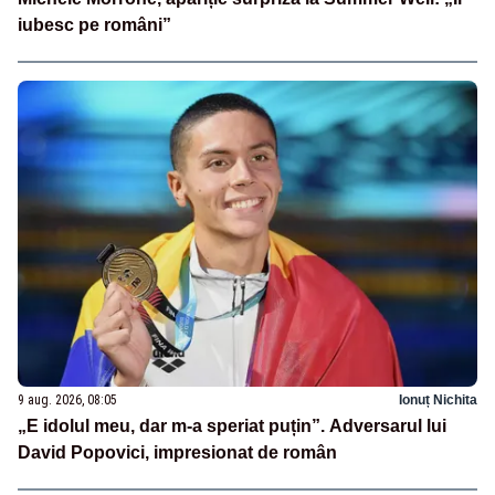
iubesc pe români”
9 aug. 2026, 08:05
Ionuț Nichita
„E idolul meu, dar m-a speriat puțin”. Adversarul lui
David Popovici, impresionat de român