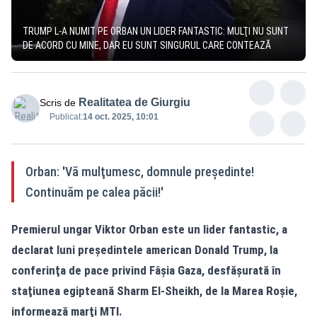
TRUMP L-A NUMIT PE ORBAN UN LIDER FANTASTIC: MULŢI NU SUNT
DE ACORD CU MINE, DAR EU SUNT SINGURUL CARE CONTEAZĂ
Realitatea de Giurgiu
Scris de
Publicat:
14 oct. 2025, 10:01
Orban: 'Vă mulţumesc, domnule preşedinte!
Continuăm pe calea păcii!'
Premierul ungar Viktor Orban este un lider fantastic, a
declarat luni preşedintele american Donald Trump, la
conferinţa de pace privind Fâşia Gaza, desfăşurată în
staţiunea egipteană Sharm El-Sheikh, de la Marea Roşie,
informează marţi MTI.