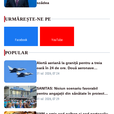
scădea
URMĂREȘTE-NE PE
Facebook
YouTube
POPULAR
Alertă aeriană la graniță pentru a treia
oară în 24 de ore. Două aeronave
Eurofighter britanice au fost ridicate de la
31 iul. 2026, 07:24
sol
SANITAS: Niciun scenariu favorabil
pentru angajații din sănătate în proiectul
Legii salarizării
31 iul. 2026, 07:29
ANM a emis cod galben și cod portocaliu