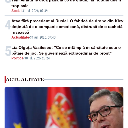
Temperaturile urcă până la 38 de grade, iar nopțile devin
tropicale
Social
-
31 iul. 2026, 07:39
4
Atac fără precedent al Rusiei. O fabrică de drone din Kiev
deținută de o companie americană, distrusă de o rachetă
rusească
Actualitate
-
31 iul. 2026, 07:40
5
Lia Olguța Vasilescu: ”Ce se întâmplă în sănătate este o
bătaie de joc. Se guvernează extraordinar de prost”
Politica
-
30 iul. 2026, 23:24
ACTUALITATE