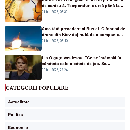
de caniculă. Temperaturile urcă până la 38
de grade, iar nopțile devin tropicale
31 iul. 2026, 07:39
Atac fără precedent al Rusiei. O fabrică de
drone din Kiev deținută de o companie
americană, distrusă de o rachetă
31 iul. 2026, 07:40
rusească
Lia Olguța Vasilescu: ”Ce se întâmplă în
sănătate este o bătaie de joc. Se
guvernează extraordinar de prost”
30 iul. 2026, 23:24
CATEGORII POPULARE
Actualitate
Politica
Economie