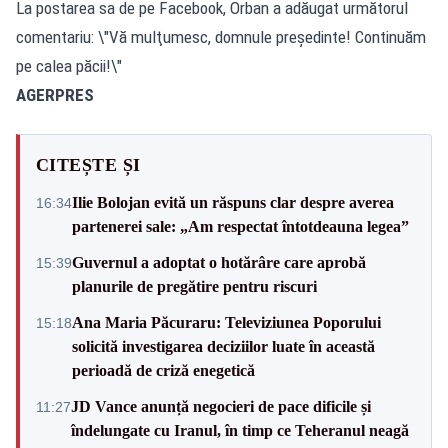
La postarea sa de pe Facebook, Orban a adăugat următorul
comentariu: \"Vă mulţumesc, domnule preşedinte! Continuăm
pe calea păcii!\"
AGERPRES
CITEȘTE ȘI
Ilie Bolojan evită un răspuns clar despre averea
16:34
partenerei sale: „Am respectat întotdeauna legea”
Guvernul a adoptat o hotărâre care aprobă
15:39
planurile de pregătire pentru riscuri
Ana Maria Păcuraru: Televiziunea Poporului
15:18
solicită investigarea deciziilor luate în această
perioadă de criză enegetică
JD Vance anunță negocieri de pace dificile și
11:27
îndelungate cu Iranul, în timp ce Teheranul neagă