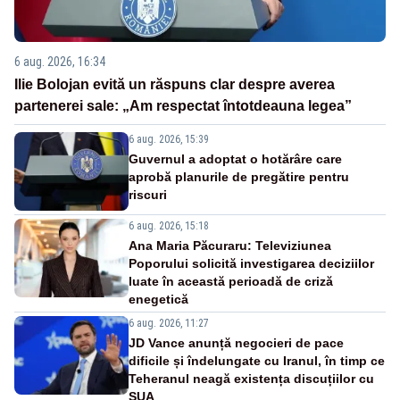
6 aug. 2026, 16:34
Ilie Bolojan evită un răspuns clar despre averea
partenerei sale: „Am respectat întotdeauna legea”
6 aug. 2026, 15:39
Guvernul a adoptat o hotărâre care
aprobă planurile de pregătire pentru
riscuri
6 aug. 2026, 15:18
Ana Maria Păcuraru: Televiziunea
Poporului solicită investigarea deciziilor
luate în această perioadă de criză
enegetică
6 aug. 2026, 11:27
JD Vance anunță negocieri de pace
dificile și îndelungate cu Iranul, în timp ce
Teheranul neagă existența discuțiilor cu
SUA