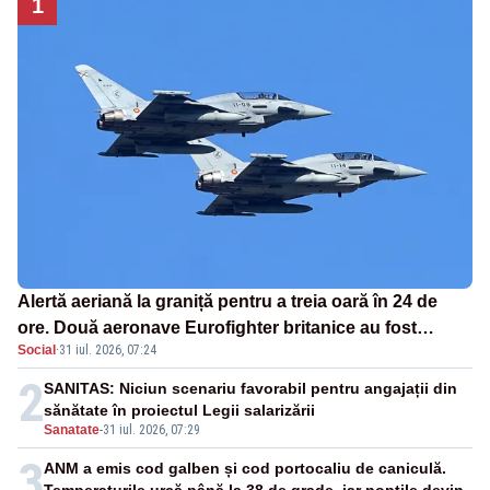
1
Alertă aeriană la graniță pentru a treia oară în 24 de
ore. Două aeronave Eurofighter britanice au fost
Social
·
31 iul. 2026, 07:24
ridicate de la sol
2
SANITAS: Niciun scenariu favorabil pentru angajații din
sănătate în proiectul Legii salarizării
Sanatate
-
31 iul. 2026, 07:29
3
ANM a emis cod galben și cod portocaliu de caniculă.