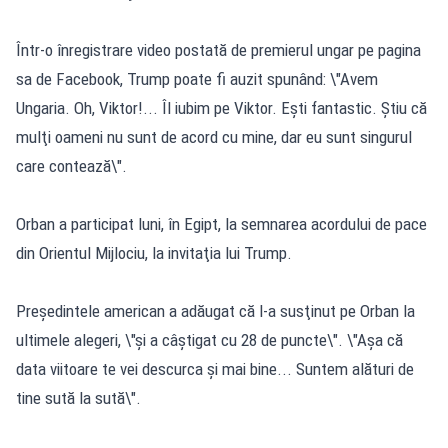
Într-o înregistrare video postată de premierul ungar pe pagina
sa de Facebook, Trump poate fi auzit spunând: \"Avem
Ungaria. Oh, Viktor!... Îl iubim pe Viktor. Eşti fantastic. Ştiu că
mulţi oameni nu sunt de acord cu mine, dar eu sunt singurul
care contează\".
Orban a participat luni, în Egipt, la semnarea acordului de pace
din Orientul Mijlociu, la invitaţia lui Trump.
Preşedintele american a adăugat că l-a susţinut pe Orban la
ultimele alegeri, \"şi a câştigat cu 28 de puncte\". \"Aşa că
data viitoare te vei descurca şi mai bine... Suntem alături de
tine sută la sută\".