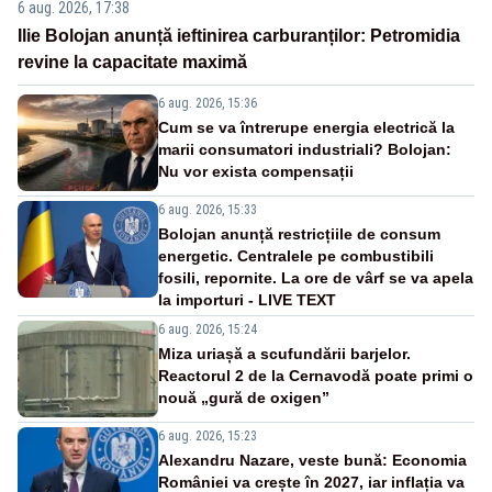
6 aug. 2026, 17:38
Ilie Bolojan anunță ieftinirea carburanților: Petromidia
revine la capacitate maximă
6 aug. 2026, 15:36
Cum se va întrerupe energia electrică la
marii consumatori industriali? Bolojan:
Nu vor exista compensații
6 aug. 2026, 15:33
Bolojan anunță restricțiile de consum
energetic. Centralele pe combustibili
fosili, repornite. La ore de vârf se va apela
la importuri - LIVE TEXT
6 aug. 2026, 15:24
Miza uriașă a scufundării barjelor.
Reactorul 2 de la Cernavodă poate primi o
nouă „gură de oxigen”
6 aug. 2026, 15:23
Alexandru Nazare, veste bună: Economia
României va crește în 2027, iar inflația va