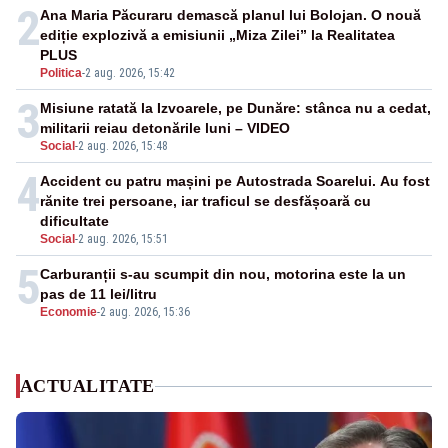
2
Ana Maria Păcuraru demască planul lui Bolojan. O nouă
ediție explozivă a emisiunii „Miza Zilei” la Realitatea
PLUS
Politica
-
2 aug. 2026, 15:42
3
Misiune ratată la Izvoarele, pe Dunăre: stânca nu a cedat,
militarii reiau detonările luni – VIDEO
Social
-
2 aug. 2026, 15:48
4
Accident cu patru mașini pe Autostrada Soarelui. Au fost
rănite trei persoane, iar traficul se desfășoară cu
dificultate
Social
-
2 aug. 2026, 15:51
5
Carburanții s-au scumpit din nou, motorina este la un
pas de 11 lei/litru
Economie
-
2 aug. 2026, 15:36
ACTUALITATE