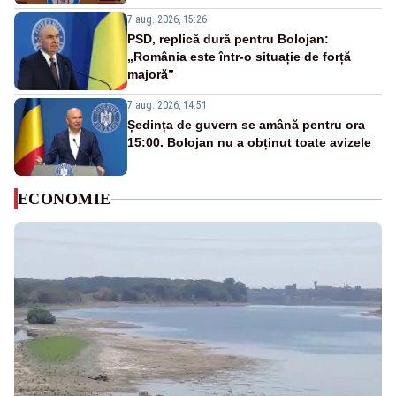
7 aug. 2026, 15:26
PSD, replică dură pentru Bolojan:
„România este într-o situație de forță
majoră”
7 aug. 2026, 14:51
Ședința de guvern se amână pentru ora
15:00. Bolojan nu a obținut toate avizele
ECONOMIE