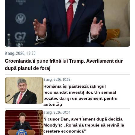
8 aug. 2026, 13:35
Groenlanda îi pune frână lui Trump. Avertisment dur
după planul de foraj
8 aug. 2026, 10:38
România își păstrează ratingul
recomandat investițiilor. Un semnal
pozitiv, dar și un avertisment pentru
autorități
8 aug. 2026, 08:51
Nicușor Dan, avertisment după decizia
Moody’s: „România trebuie să revină la
creștere economică”