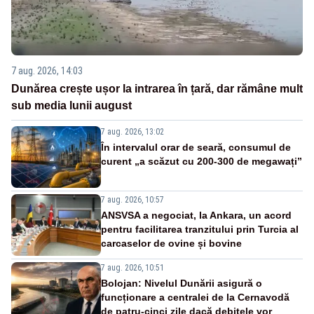
7 aug. 2026, 14:03
Dunărea crește ușor la intrarea în țară, dar rămâne mult
sub media lunii august
7 aug. 2026, 13:02
În intervalul orar de seară, consumul de
curent „a scăzut cu 200-300 de megawați”
7 aug. 2026, 10:57
ANSVSA a negociat, la Ankara, un acord
pentru facilitarea tranzitului prin Turcia al
carcaselor de ovine și bovine
7 aug. 2026, 10:51
Bolojan: Nivelul Dunării asigură o
funcționare a centralei de la Cernavodă
de patru-cinci zile dacă debitele vor