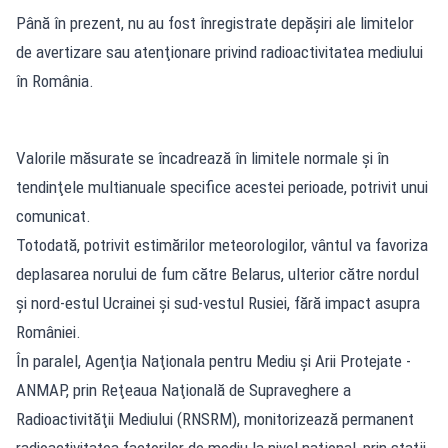
Până în prezent, nu au fost înregistrate depăşiri ale limitelor
de avertizare sau atenţionare privind radioactivitatea mediului
în România.
Valorile măsurate se încadrează în limitele normale şi în
tendinţele multianuale specifice acestei perioade, potrivit unui
comunicat.
Totodată, potrivit estimărilor meteorologilor, vântul va favoriza
deplasarea norului de fum către Belarus, ulterior către nordul
şi nord-estul Ucrainei şi sud-vestul Rusiei, fără impact asupra
României.
În paralel, Agenţia Naţionala pentru Mediu şi Arii Protejate -
ANMAP, prin Reţeaua Naţională de Supraveghere a
Radioactivităţii Mediului (RNSRM), monitorizează permanent
radioactivitatea factorilor de mediu la nivel naţional, prin staţii