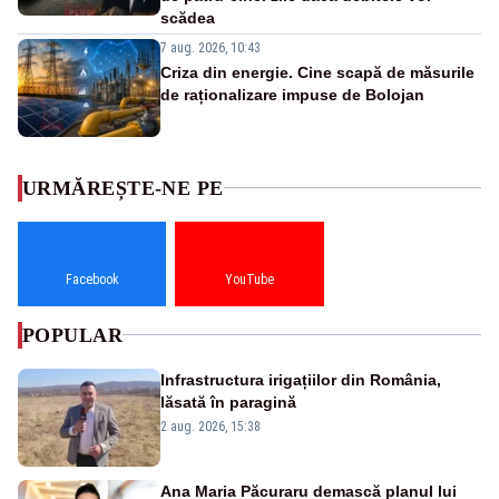
scădea
7 aug. 2026, 10:43
Criza din energie. Cine scapă de măsurile
de raționalizare impuse de Bolojan
URMĂREȘTE-NE PE
Facebook
YouTube
POPULAR
Infrastructura irigațiilor din România,
lăsată în paragină
2 aug. 2026, 15:38
Ana Maria Păcuraru demască planul lui