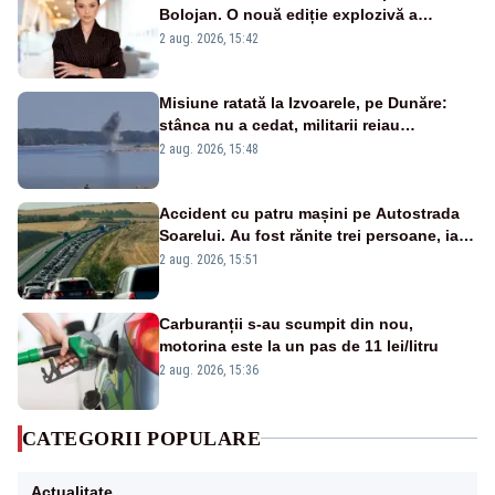
Bolojan. O nouă ediție explozivă a
emisiunii „Miza Zilei” la Realitatea PLUS
2 aug. 2026, 15:42
Misiune ratată la Izvoarele, pe Dunăre:
stânca nu a cedat, militarii reiau
detonările luni – VIDEO
2 aug. 2026, 15:48
Accident cu patru mașini pe Autostrada
Soarelui. Au fost rănite trei persoane, iar
traficul se desfășoară cu dificultate
2 aug. 2026, 15:51
Carburanții s-au scumpit din nou,
motorina este la un pas de 11 lei/litru
2 aug. 2026, 15:36
CATEGORII POPULARE
Actualitate