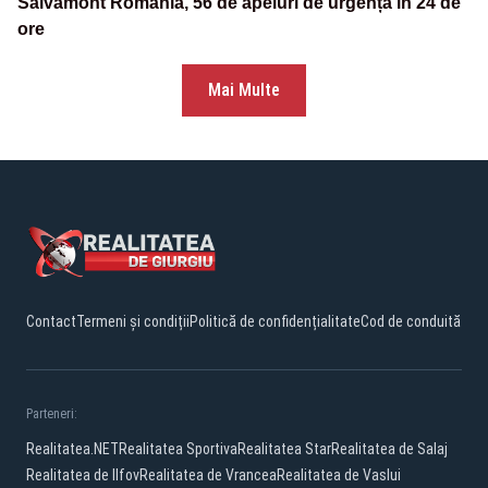
Salvamont România, 56 de apeluri de urgență în 24 de
ore
Mai Multe
Contact
Termeni și condiții
Politică de confidențialitate
Cod de conduită
Parteneri:
Realitatea.NET
Realitatea Sportiva
Realitatea Star
Realitatea de Salaj
Realitatea de Ilfov
Realitatea de Vrancea
Realitatea de Vaslui