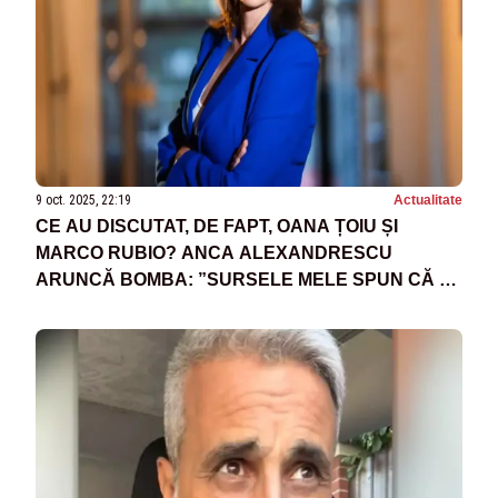
9 oct. 2025, 22:19
Actualitate
CE AU DISCUTAT, DE FAPT, OANA ȚOIU ȘI
MARCO RUBIO? ANCA ALEXANDRESCU
ARUNCĂ BOMBA: ”SURSELE MELE SPUN CĂ S-
AU EXPRIMAT ȘI NIȘTE ÎNGRIJORĂRI ÎN
LEGĂTURĂ CU LIBERTATEA DE EXPRIMARE”