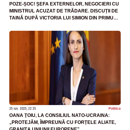
POZE-ȘOC! ȘEFA EXTERNELOR, NEGOCIERI CU
MINISTRUL ACUZAT DE TRĂDARE. DISCUȚII DE
TAINĂ DUPĂ VICTORIA LUI SIMION DIN PRIMUL
TUR
25 iun. 2025, 22:25
Politica
OANA ȚOIU, LA CONSILIUL NATO-UCRAINA:
„PROTEJĂM, ÎMPREUNĂ CU FORȚELE ALIATE,
GRANIȚA UNIUNII EUROPENE”