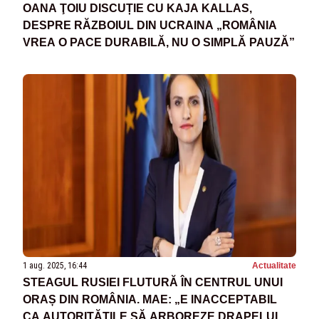
OANA ŢOIU DISCUȚIE CU KAJA KALLAS,
DESPRE RĂZBOIUL DIN UCRAINA „ROMÂNIA
VREA O PACE DURABILĂ, NU O SIMPLĂ PAUZĂ”
1 aug. 2025, 16:44
Actualitate
STEAGUL RUSIEI FLUTURĂ ÎN CENTRUL UNUI
ORAȘ DIN ROMÂNIA. MAE: „E INACCEPTABIL
CA AUTORITĂȚILE SĂ ARBOREZE DRAPELUL