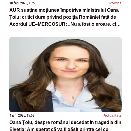
18 feb. 2026, 10:53
Politica
AUR susține moțiunea împotriva ministrului Oana
Țoiu: critici dure privind poziția României față de
Acordul UE–MERCOSUR: „Nu a fost o eroare, ci o
opțiune politică asumată”
4 ian. 2026, 15:53
Actualitate
Oana Țoiu, despre românul decedat în tragedia din
Elveția: Am sperat că va fi găsit printre cei cu