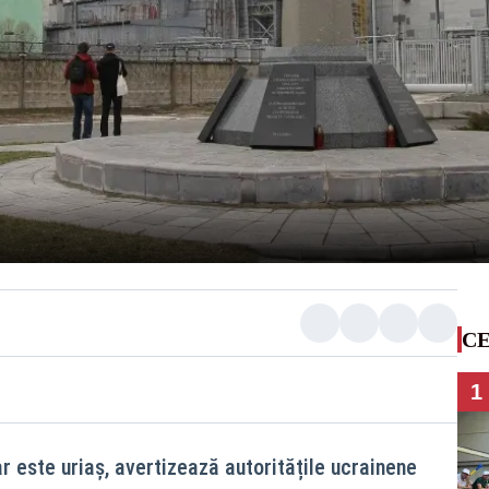
CE
1
r este uriaș, avertizează autoritățile ucrainene