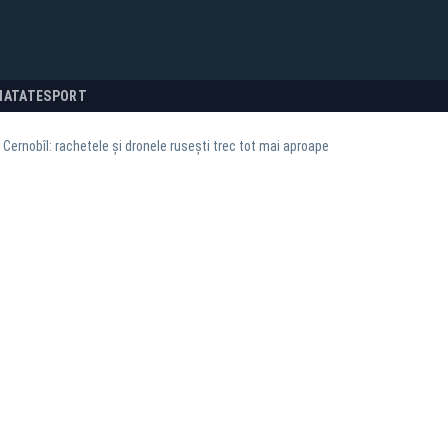
NATATE
SPORT
a Cernobîl: rachetele și dronele rusești trec tot mai aproape