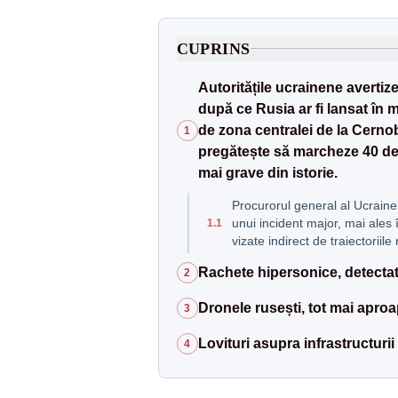
CUPRINS
Autoritățile ucrainene avertiz
după ce Rusia ar fi lansat în 
de zona centralei de la Cernobî
1
pregătește să marcheze 40 de a
mai grave din istorie.
Procurorul general al Ucraine
unui incident major, mai ales î
1.1
vizate indirect de traiectoriile
Rachete hipersonice, detectat
2
Dronele rusești, tot mai apro
3
Lovituri asupra infrastructurii
4