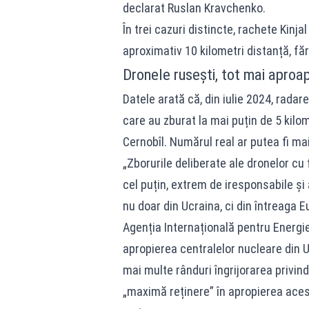
declarat Ruslan Kravchenko.
În trei cazuri distincte, rachete Kinjal
aproximativ 10 kilometri distanță, fără
Dronele rusești, tot mai aproa
Datele arată că, din iulie 2024, radar
care au zburat la mai puțin de 5 kilom
Cernobîl. Numărul real ar putea fi m
„Zborurile deliberate ale dronelor cu
cel puțin, extrem de iresponsabile și 
nu doar din Ucraina, ci din întreaga 
Agenția Internațională pentru Energie
apropierea centralelor nucleare din Uc
mai multe rânduri îngrijorarea privind
„maximă reținere” în apropierea aces