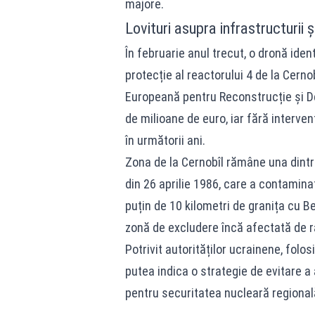
majore.
Lovituri asupra infrastructurii ș
În februarie anul trecut, o dronă iden
protecție al reactorului 4 de la Cern
Europeană pentru Reconstrucție și De
de milioane de euro, iar fără intervenț
în următorii ani.
Zona de la Cernobîl rămâne una dintre
din 26 aprilie 1986, care a contamina
puțin de 10 kilometri de granița cu Be
zonă de excludere încă afectată de ra
Potrivit autorităților ucrainene, folo
putea indica o strategie de evitare a 
pentru securitatea nucleară regional