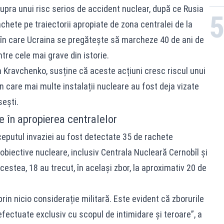
upra unui risc serios de accident nuclear, după ce Rusia
achete pe traiectorii apropiate de zona centralei de la
ul în care Ucraina se pregătește să marcheze 40 de ani de
ntre cele mai grave din istorie.
n Kravchenko, susține că aceste acțiuni cresc riscul unui
 în care mai multe instalații nucleare au fost deja vizate
sești.
 în apropierea centralelor
începutul invaziei au fost detectate 35 de rachete
 obiective nucleare, inclusiv Centrala Nucleară Cernobîl și
estea, 18 au trecut, în același zbor, la aproximativ 20 de
prin nicio considerație militară. Este evident că zborurile
efectuate exclusiv cu scopul de intimidare și teroare”, a