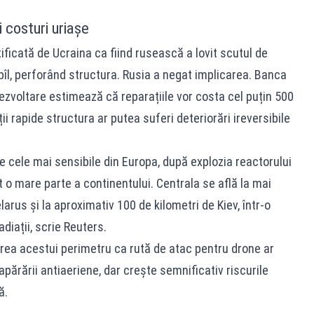
i costuri uriașe
tificată de Ucraina ca fiind rusească a lovit scutul de
obîl, perforând structura. Rusia a negat implicarea. Banca
zvoltare estimează că reparațiile vor costa cel puțin 500
ii rapide structura ar putea suferi deteriorări ireversibile
 cele mai sensibile din Europa, după explozia reactorului
t o mare parte a continentului. Centrala se află la mai
larus și la aproximativ 100 de kilometri de Kiev, într-o
diații, scrie Reuters.
sirea acestui perimetru ca rută de atac pentru drone ar
apărării antiaeriene, dar crește semnificativ riscurile
ă.