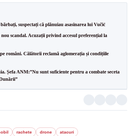
bărbați, suspectați că plănuiau asasinarea lui Vučić
ou scandal. Acuzații privind accesul preferențial la
e pe români. Călătorii reclamă aglomerația și condițiile
mânia. Șefa ANM:”Nu sunt suficiente pentru a combate seceta
 Dunării”
obil
rachete
drone
atacuri