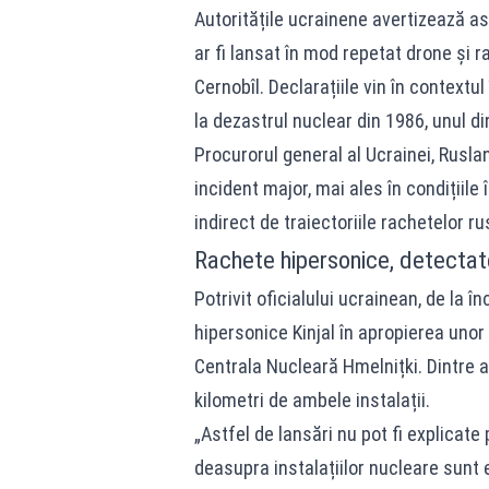
Autoritățile ucrainene avertizează as
ar fi lansat în mod repetat drone și r
Cernobîl. Declarațiile vin în context
la dezastrul nuclear din 1986, unul di
Procurorul general al Ucrainei, Rusla
incident major, mai ales în condițiile
indirect de traiectoriile rachetelor ru
Rachete hipersonice, detectate
Potrivit oficialului ucrainean, de la 
hipersonice Kinjal în apropierea unor
Centrala Nucleară Hmelnițki. Dintre ac
kilometri de ambele instalații.
„Astfel de lansări nu pot fi explicate 
deasupra instalațiilor nucleare sunt 