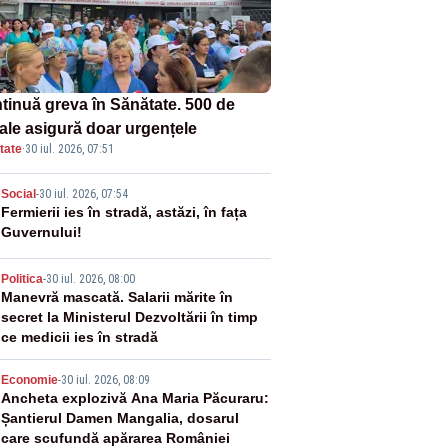
tinuă greva în Sănătate. 500 de
tale asigură doar urgențele
tate
·
30 iul. 2026, 07:51
2
Social
-
30 iul. 2026, 07:54
Fermierii ies în stradă, astăzi, în fața
Guvernului!
3
Politica
-
30 iul. 2026, 08:00
Manevră mascată. Salarii mărite în
secret la Ministerul Dezvoltării în timp
ce medicii ies în stradă
4
Economie
-
30 iul. 2026, 08:09
Ancheta explozivă Ana Maria Păcuraru:
Șantierul Damen Mangalia, dosarul
care scufundă apărarea României