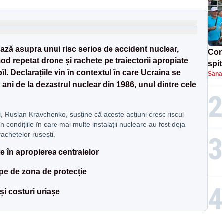
ează asupra unui risc serios de accident nuclear,
Con
mod repetat drone și rachete pe traiectorii apropiate
spi
l. Declarațiile vin în contextul în care Ucraina se
Sana
ni de la dezastrul nuclear din 1986, unul dintre cele
i, Ruslan Kravchenko, susține că aceste acțiuni cresc riscul
n condițiile în care mai multe instalații nucleare au fost deja
 rachetelor rusești.
e în apropierea centralelor
ape de zona de protecție
 și costuri uriașe