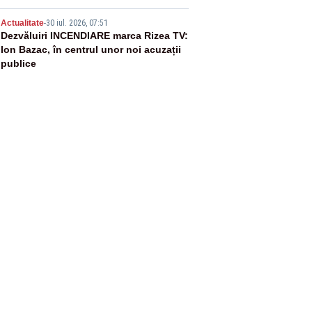
5
Actualitate
-
30 iul. 2026, 07:51
Dezvăluiri INCENDIARE marca Rizea TV:
Ion Bazac, în centrul unor noi acuzații
publice