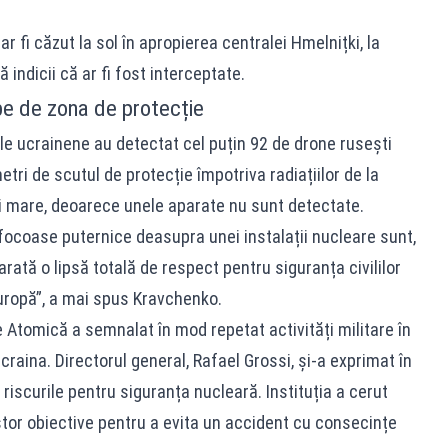
 ar fi căzut la sol în apropierea centralei Hmelnițki, la
 indicii că ar fi fost interceptate.
pe de zona de protecție
ele ucrainene au detectat cel puțin 92 de drone rusești
etri de scutul de protecție împotriva radiațiilor de la
ai mare, deoarece unele aparate nu sunt detectate.
 focoase puternice deasupra unei instalații nucleare sunt,
arată o lipsă totală de respect pentru siguranța civililor
Europă”, a mai spus Kravchenko.
 Atomică a semnalat în mod repetat activități militare în
raina. Directorul general, Rafael Grossi, și-a exprimat în
 riscurile pentru siguranța nucleară. Instituția a cerut
tor obiective pentru a evita un accident cu consecințe