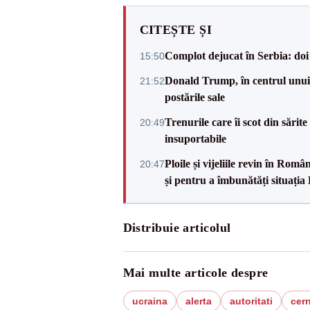
CITEȘTE ȘI
Complot dejucat în Serbia: doi 
15:50
Donald Trump, în centrul unui n
21:52
postările sale
Trenurile care îi scot din sărit
20:49
insuportabile
Ploile și vijeliile revin în Ro
20:47
și pentru a îmbunătăți situația
Distribuie articolul
Mai multe articole despre
ucraina
alerta
autoritati
cern