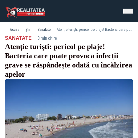
Acasă
Știri
Sanatate
Atenție turiști: pericol pe plaje! Bacteria care poate provoca infecții grave se răspândește odată cu încălzirea apelor
·
SANATATE
3 min citire
Atenție turiști: pericol pe plaje!
Bacteria care poate provoca infecții
grave se răspândește odată cu încălzirea
apelor