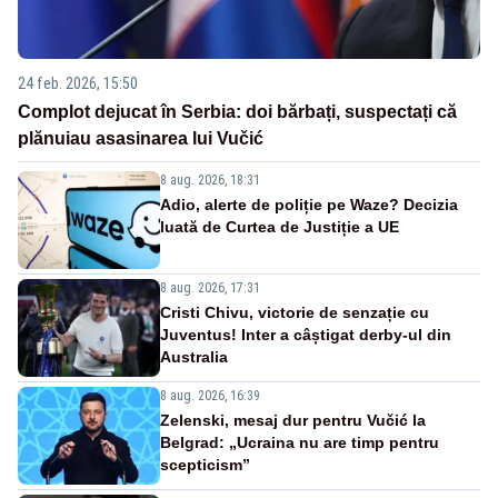
24 feb. 2026, 15:50
Complot dejucat în Serbia: doi bărbați, suspectați că
plănuiau asasinarea lui Vučić
8 aug. 2026, 18:31
Adio, alerte de poliție pe Waze? Decizia
luată de Curtea de Justiție a UE
8 aug. 2026, 17:31
Cristi Chivu, victorie de senzație cu
Juventus! Inter a câștigat derby-ul din
Australia
8 aug. 2026, 16:39
Zelenski, mesaj dur pentru Vučić la
Belgrad: „Ucraina nu are timp pentru
scepticism”