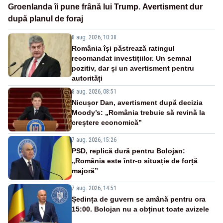
Groenlanda îi pune frână lui Trump. Avertisment dur
după planul de foraj
8 aug. 2026, 10:38
România își păstrează ratingul
recomandat investițiilor. Un semnal
pozitiv, dar și un avertisment pentru
autorități
8 aug. 2026, 08:51
Nicușor Dan, avertisment după decizia
Moody’s: „România trebuie să revină la
creștere economică”
7 aug. 2026, 15:26
PSD, replică dură pentru Bolojan:
„România este într-o situație de forță
majoră”
7 aug. 2026, 14:51
Ședința de guvern se amână pentru ora
15:00. Bolojan nu a obținut toate avizele