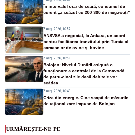
În intervalul orar de seară, consumul de
curent „a scăzut cu 200-300 de megawați”
7 aug. 2026, 10:57
ANSVSA a negociat, la Ankara, un acord
pentru facilitarea tranzitului prin Turcia al
carcaselor de ovine și bovine
7 aug. 2026, 10:51
Bolojan: Nivelul Dunării asigură o
funcționare a centralei de la Cernavodă
de patru-cinci zile dacă debitele vor
scădea
7 aug. 2026, 10:43
Criza din energie. Cine scapă de măsurile
de raționalizare impuse de Bolojan
URMĂREȘTE-NE PE