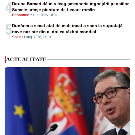
4
Dorina Barcari dă în vileag șmecheria înghețării pensiilor.
Sumele uriașe pierdute de fiecare român
Economie
-
2 aug. 2026, 10:09
5
Dunărea a secat atât de mult încât a scos la suprafață
nave naziste din al doilea război mondial
Social
-
1 aug. 2026, 23:10
ACTUALITATE