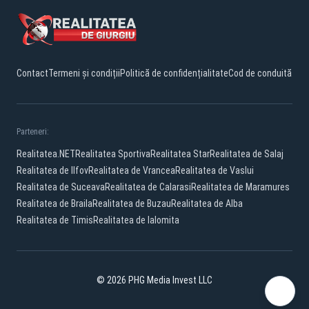
Contact
Termeni și condiții
Politică de confidențialitate
Cod de conduită
Parteneri:
Realitatea.NET
Realitatea Sportiva
Realitatea Star
Realitatea de Salaj
Realitatea de Ilfov
Realitatea de Vrancea
Realitatea de Vaslui
Realitatea de Suceava
Realitatea de Calarasi
Realitatea de Maramures
Realitatea de Braila
Realitatea de Buzau
Realitatea de Alba
Realitatea de Timis
Realitatea de Ialomita
© 2026 PHG Media Invest LLC
Facebook
YouTube