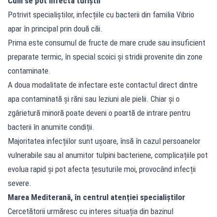
Cum se pot infecta turiștii
Potrivit specialiștilor, infecțiile cu bacterii din familia Vibrio
apar în principal prin două căi.
Prima este consumul de fructe de mare crude sau insuficient
preparate termic, în special scoici și stridii provenite din zone
contaminate.
A doua modalitate de infectare este contactul direct dintre
apa contaminată și răni sau leziuni ale pielii. Chiar și o
zgârietură minoră poate deveni o poartă de intrare pentru
bacterii în anumite condiții.
Majoritatea infecțiilor sunt ușoare, însă în cazul persoanelor
vulnerabile sau al anumitor tulpini bacteriene, complicațiile pot
evolua rapid și pot afecta țesuturile moi, provocând infecții
severe.
Marea Mediterană, în centrul atenției specialiștilor
Cercetătorii urmăresc cu interes situația din bazinul