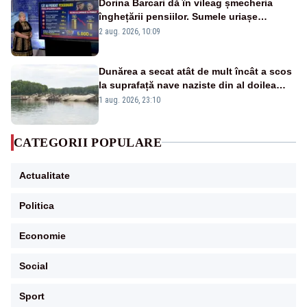
Dorina Barcari dă în vileag șmecheria
înghețării pensiilor. Sumele uriașe
pierdute de fiecare român
2 aug. 2026, 10:09
Dunărea a secat atât de mult încât a scos
la suprafață nave naziste din al doilea
război mondial
1 aug. 2026, 23:10
CATEGORII POPULARE
Actualitate
Politica
Economie
Social
Sport