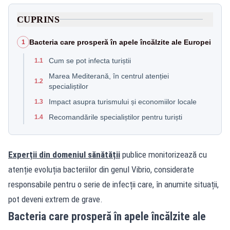
CUPRINS
Bacteria care prosperă în apele încălzite ale Europei
1
Cum se pot infecta turiștii
1.1
Marea Mediterană, în centrul atenției
1.2
specialiștilor
Impact asupra turismului și economiilor locale
1.3
Recomandările specialiștilor pentru turiști
1.4
Experții din domeniul sănătății
publice monitorizează cu
atenție evoluția bacteriilor din genul Vibrio, considerate
responsabile pentru o serie de infecții care, în anumite situații,
pot deveni extrem de grave.
Bacteria care prosperă în apele încălzite ale