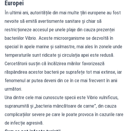
Europei
În ultimii ani, autoritățile din mai multe țări europene au fost
nevoite să emită avertismente sanitare și chiar să
restricționeze accesul pe unele plaje din cauza prezenței
bacteriilor Vibrio. Aceste microorganisme se dezvoltă în
special în apele marine și salmastre, mai ales în zonele unde
temperaturile sunt ridicate și circulația apei este redusă.
Cercetătorii susțin că încălzirea mărilor favorizează
răspândirea acestor bacterii pe suprafețe tot mai extinse, iar
fenomenul ar putea deveni din ce în ce mai frecvent în anii
următori.
Una dintre cele mai cunoscute specii este Vibrio vulnificus,
supranumită și „bacteria mâncătoare de carne”, din cauza
complicațiilor severe pe care le poate provoca în cazurile rare
de infecție agresivă.