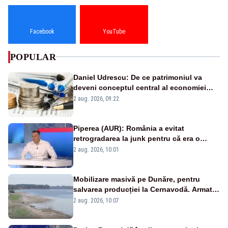
Facebook
YouTube
POPULAR
Daniel Udrescu: De ce patrimoniul va
deveni conceptul central al economiei
viitoare?
2 aug. 2026, 09:22
Piperea (AUR): România a evitat
retrogradarea la junk pentru că era o
catastrofă pentru bănci și fondurile de
2 aug. 2026, 10:01
pensii
Mobilizare masivă pe Dunăre, pentru
salvarea producției la Cernavodă. Armata
va detona o stâncă și va devia apa
2 aug. 2026, 10:07
fluviului - IMAGINI AERIENE