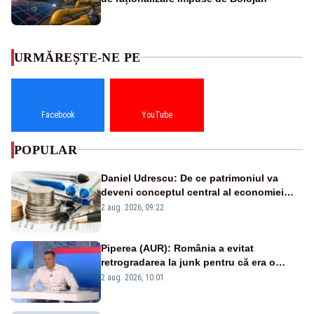
URMĂREȘTE-NE PE
Facebook
YouTube
POPULAR
Daniel Udrescu: De ce patrimoniul va
deveni conceptul central al economiei
viitoare?
2 aug. 2026, 09:22
Piperea (AUR): România a evitat
retrogradarea la junk pentru că era o
catastrofă pentru bănci și fondurile de
2 aug. 2026, 10:01
pensii