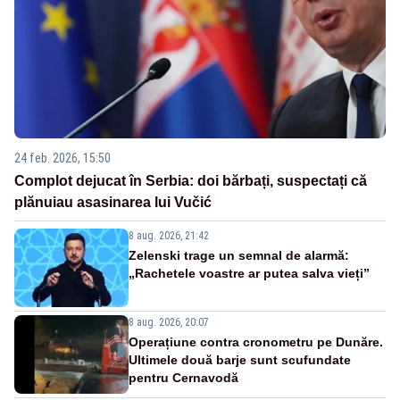
24 feb. 2026, 15:50
Complot dejucat în Serbia: doi bărbați, suspectați că
plănuiau asasinarea lui Vučić
8 aug. 2026, 21:42
Zelenski trage un semnal de alarmă:
„Rachetele voastre ar putea salva vieți”
8 aug. 2026, 20:07
Operațiune contra cronometru pe Dunăre.
Ultimele două barje sunt scufundate
pentru Cernavodă