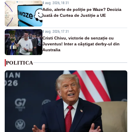
8 aug. 2026, 18:31
Adio, alerte de poliție pe Waze? Decizia
luată de Curtea de Justiție a UE
8 aug. 2026, 17:31
Cristi Chivu, victorie de senzație cu
Juventus! Inter a câștigat derby-ul din
Australia
POLITICA