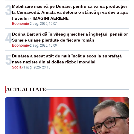
3
Mobilizare masivă pe Dunăre, pentru salvarea producției
la Cernavodă. Armata va detona o stâncă și va devia apa
fluviului - IMAGINI AERIENE
Economie
-
2 aug. 2026, 10:07
4
Dorina Barcari dă în vileag șmecheria înghețării pensiilor.
Sumele uriașe pierdute de fiecare român
Economie
-
2 aug. 2026, 10:09
5
Dunărea a secat atât de mult încât a scos la suprafață
nave naziste din al doilea război mondial
Social
-
1 aug. 2026, 23:10
ACTUALITATE