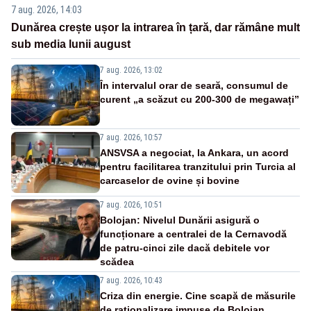
7 aug. 2026, 14:03
Dunărea crește ușor la intrarea în țară, dar rămâne mult
sub media lunii august
7 aug. 2026, 13:02
În intervalul orar de seară, consumul de
curent „a scăzut cu 200-300 de megawați”
7 aug. 2026, 10:57
ANSVSA a negociat, la Ankara, un acord
pentru facilitarea tranzitului prin Turcia al
carcaselor de ovine și bovine
7 aug. 2026, 10:51
Bolojan: Nivelul Dunării asigură o
funcționare a centralei de la Cernavodă
de patru-cinci zile dacă debitele vor
scădea
7 aug. 2026, 10:43
Criza din energie. Cine scapă de măsurile
de raționalizare impuse de Bolojan