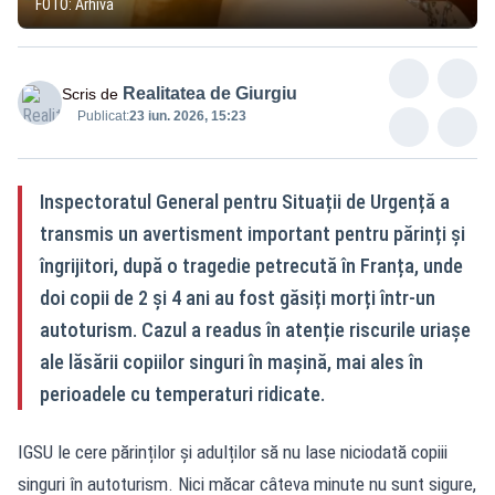
FOTO: Arhivă
Realitatea de Giurgiu
Scris de
Publicat:
23 iun. 2026, 15:23
Inspectoratul General pentru Situații de Urgență a
transmis un avertisment important pentru părinți și
îngrijitori, după o tragedie petrecută în Franța, unde
doi copii de 2 și 4 ani au fost găsiți morți într-un
autoturism. Cazul a readus în atenție riscurile uriașe
ale lăsării copiilor singuri în mașină, mai ales în
perioadele cu temperaturi ridicate.
IGSU le cere părinților și adulților să nu lase niciodată copiii
singuri în autoturism. Nici măcar câteva minute nu sunt sigure,