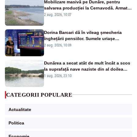
Mobilizare masivă pe Dunăre, pentru
salvarea producției la Cernavodă. Armata
va detona o stâncă și va devia apa
2 aug. 2026, 10:07
fluviului - IMAGINI AERIENE
Dorina Barcari dă în vileag șmecheria
înghețării pensiilor. Sumele uriașe
pierdute de fiecare român
2 aug. 2026, 10:09
Dunărea a secat atât de mult încât a scos
la suprafață nave naziste din al doilea
război mondial
1 aug. 2026, 23:10
CATEGORII POPULARE
Actualitate
Politica
Economie