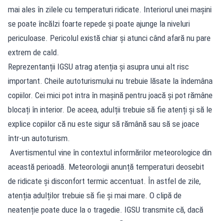
mai ales în zilele cu temperaturi ridicate. Interiorul unei mașini
se poate încălzi foarte repede și poate ajunge la niveluri
periculoase. Pericolul există chiar și atunci când afară nu pare
extrem de cald.
Reprezentanții IGSU atrag atenția și asupra unui alt risc
important. Cheile autoturismului nu trebuie lăsate la îndemâna
copiilor. Cei mici pot intra în mașină pentru joacă și pot rămâne
blocați în interior. De aceea, adulții trebuie să fie atenți și să le
explice copiilor că nu este sigur să rămână sau să se joace
într-un autoturism.
Avertismentul vine în contextul informărilor meteorologice din
această perioadă. Meteorologii anunță temperaturi deosebit
de ridicate și disconfort termic accentuat. În astfel de zile,
atenția adulților trebuie să fie și mai mare. O clipă de
neatenție poate duce la o tragedie. IGSU transmite că, dacă