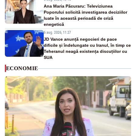
Ana Maria Păcuraru: Televiziunea
Poporului solicită investigarea deciziilor
luate în această perioadă de criză
enegetică
6 aug. 2026, 11:27
JD Vance anunță negocieri de pace
dificile și îndelungate cu Iranul, în timp ce
Teheranul neagă existența discuțiilor cu
SUA
ECONOMIE