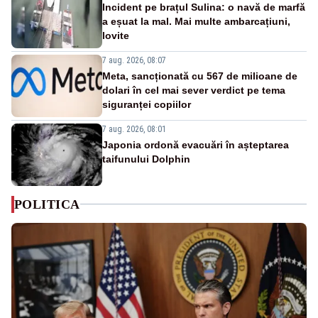
Incident pe brațul Sulina: o navă de marfă
a eșuat la mal. Mai multe ambarcațiuni,
lovite
7 aug. 2026, 08:07
Meta, sancționată cu 567 de milioane de
dolari în cel mai sever verdict pe tema
siguranței copiilor
7 aug. 2026, 08:01
Japonia ordonă evacuări în așteptarea
taifunului Dolphin
POLITICA