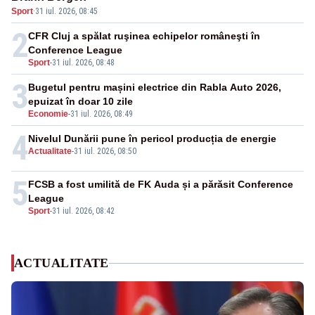
Sport
·
31 iul. 2026, 08:45
2
CFR Cluj a spălat ruşinea echipelor româneşti în
Conference League
Sport
-
31 iul. 2026, 08:48
3
Bugetul pentru mașini electrice din Rabla Auto 2026,
epuizat în doar 10 zile
Economie
-
31 iul. 2026, 08:49
4
Nivelul Dunării pune în pericol producția de energie
Actualitate
-
31 iul. 2026, 08:50
5
FCSB a fost umilită de FK Auda și a părăsit Conference
League
Sport
-
31 iul. 2026, 08:42
ACTUALITATE