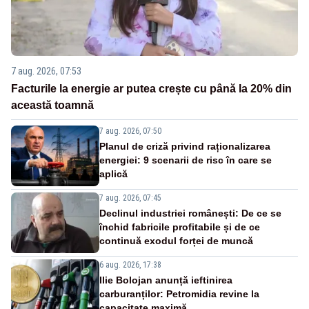
7 aug. 2026, 07:53
Facturile la energie ar putea crește cu până la 20% din
această toamnă
7 aug. 2026, 07:50
Planul de criză privind raționalizarea
energiei: 9 scenarii de risc în care se
aplică
7 aug. 2026, 07:45
Declinul industriei românești: De ce se
închid fabricile profitabile și de ce
continuă exodul forței de muncă
6 aug. 2026, 17:38
Ilie Bolojan anunță ieftinirea
carburanților: Petromidia revine la
capacitate maximă