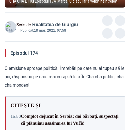
CHA CHA LITIX! Episodul 174. Marcel Ciolacu iar a vorbit neîntrebat
Realitatea de Giurgiu
Scris de
Publicat:
18 mar. 2021, 07:58
Episodul 174
O emisiune aproape politică. Întrebări pe care nu ai tupeu să le
pui, răspunsuri pe care n-ai curaj să le afli. Cha cha politic, cha
cha monden!
CITEȘTE ȘI
Complot dejucat în Serbia: doi bărbați, suspectați
15:50
că plănuiau asasinarea lui Vučić