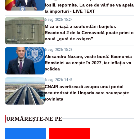
fosili, repornite. La ore de vârf se va apela
la importuri - LIVE TEXT
6 aug. 2026, 15:24
Miza uriașă a scufundării barjelor.
Reactorul 2 de la Cernavodă poate primi o
nouă „gură de oxigen”
6 aug. 2026, 15:23
Alexandru Nazare, veste bună: Economia
României va crește în 2027, iar inflația va
scădea
6 aug. 2026, 14:43
CNAIR avertizează asupra unui portal
neautorizat din Ungaria care scumpește
rovinieta
URMĂREȘTE-NE PE