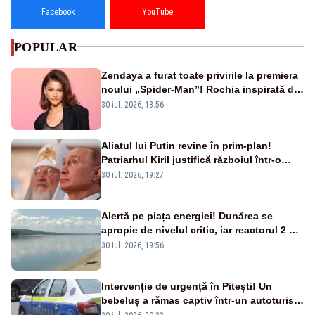
Facebook
YouTube
POPULAR
Zendaya a furat toate privirile la premiera
noului „Spider-Man”! Rochia inspirată de
pânza de păianjen a făcut senzație
30 iul. 2026, 18:56
Aliatul lui Putin revine în prim-plan!
Patriarhul Kiril justifică războiul într-o
nouă carte
30 iul. 2026, 19:27
Alertă pe piața energiei! Dunărea se
apropie de nivelul critic, iar reactorul 2 de
la Cernavodă ar putea fi oprit
30 iul. 2026, 19:56
Intervenție de urgență în Pitești! Un
bebeluș a rămas captiv într-un autoturism
din cauza unei defecțiuni