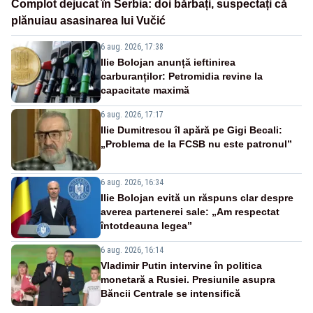
Complot dejucat în Serbia: doi bărbați, suspectați că
plănuiau asasinarea lui Vučić
6 aug. 2026, 17:38
Ilie Bolojan anunță ieftinirea
carburanților: Petromidia revine la
capacitate maximă
6 aug. 2026, 17:17
Ilie Dumitrescu îl apără pe Gigi Becali:
„Problema de la FCSB nu este patronul”
6 aug. 2026, 16:34
Ilie Bolojan evită un răspuns clar despre
averea partenerei sale: „Am respectat
întotdeauna legea”
6 aug. 2026, 16:14
Vladimir Putin intervine în politica
monetară a Rusiei. Presiunile asupra
Băncii Centrale se intensifică