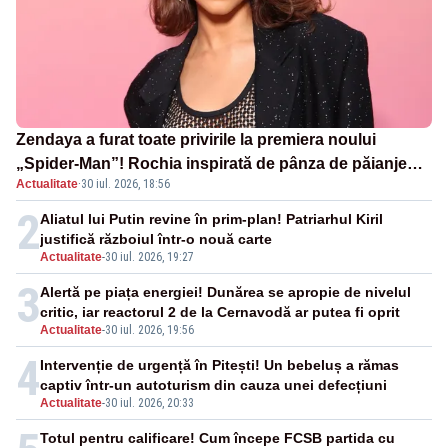
Zendaya a furat toate privirile la premiera noului
„Spider-Man”! Rochia inspirată de pânza de păianjen a
Actualitate
·
30 iul. 2026, 18:56
făcut senzație
2
Aliatul lui Putin revine în prim-plan! Patriarhul Kiril
justifică războiul într-o nouă carte
Actualitate
-
30 iul. 2026, 19:27
3
Alertă pe piața energiei! Dunărea se apropie de nivelul
critic, iar reactorul 2 de la Cernavodă ar putea fi oprit
Actualitate
-
30 iul. 2026, 19:56
4
Intervenție de urgență în Pitești! Un bebeluș a rămas
captiv într-un autoturism din cauza unei defecțiuni
Actualitate
-
30 iul. 2026, 20:33
Totul pentru calificare! Cum începe FCSB partida cu