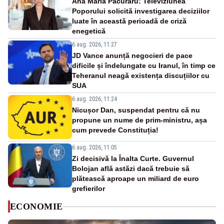
Ana Maria Păcuraru: Televiziunea
Poporului solicită investigarea deciziilor
luate în această perioadă de criză
enegetică
6 aug. 2026, 11:27
JD Vance anunță negocieri de pace
dificile și îndelungate cu Iranul, în timp ce
Teheranul neagă existența discuțiilor cu
SUA
6 aug. 2026, 11:24
Nicușor Dan, suspendat pentru că nu
propune un nume de prim-ministru, așa
cum prevede Constituția!
6 aug. 2026, 11:05
Zi decisivă la Înalta Curte. Guvernul
Bolojan află astăzi dacă trebuie să
plătească aproape un miliard de euro
grefierilor
ECONOMIE