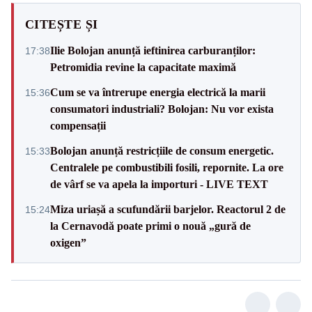
CITEȘTE ȘI
Ilie Bolojan anunță ieftinirea carburanților:
17:38
Petromidia revine la capacitate maximă
Cum se va întrerupe energia electrică la marii
15:36
consumatori industriali? Bolojan: Nu vor exista
compensații
Bolojan anunță restricțiile de consum energetic.
15:33
Centralele pe combustibili fosili, repornite. La ore
de vârf se va apela la importuri - LIVE TEXT
Miza uriașă a scufundării barjelor. Reactorul 2 de
15:24
la Cernavodă poate primi o nouă „gură de
oxigen”