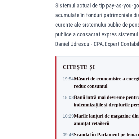
Sistemul actual de tip pay-as-you-go 
acumulate în fonduri patrimoniale dist
curente ale sistemului public de pens
publice a consacrat expres sistemul
Daniel Udrescu - CPA, Expert Contabil
CITEȘTE ȘI
Măsuri de economisire a energie
19:54
reduc consumul
Banii intră mai devreme pentru 
15:03
indemnizațiile și drepturile per
Marile lanțuri de magazine d
10:29
anunțat retailerii
Scandal în Parlament pe tema c
09:46