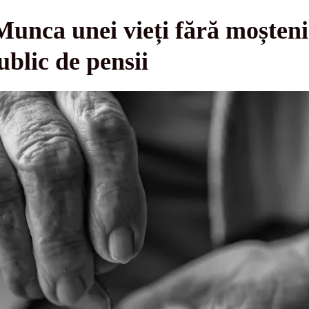
unca unei vieți fără moșteni
ublic de pensii