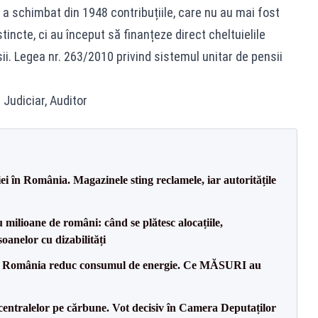
a schimbat din 1948 contribuțiile, care nu au mai fost
incte, ci au început să finanțeze direct cheltuielile
ii. Legea nr. 263/2010 privind sistemul unitar de pensii
.
 Judiciar, Auditor
i în România. Magazinele sting reclamele, iar autoritățile
milioane de români: când se plătesc alocațiile,
soanelor cu dizabilități
in România reduc consumul de energie. Ce MĂSURI au
entralelor pe cărbune. Vot decisiv în Camera Deputaților