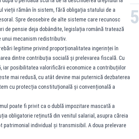
după o perioadă scurtă de la deschiderea dreptului la
ul vieții rămân în sistem, fără obligația statului de a
cesoral. Spre deosebire de alte sisteme care recunosc
uri de pensie deja dobândite, legislația română tratează
e unui mecanism redistributiv.
rebări legitime privind proporționalitatea ingerinței în
tarea dintre contribuția socială și prelevarea fiscală. Cu
 iar posibilitatea valorificării economice a contribuțiilor
a este mai redusă, cu atât devine mai puternică dezbaterea
stem cu protecția constituțională și convențională a
ul poate fi privit ca o dublă impozitare mascată a
ia obligatorie reținută din venitul salarial, asupra căreia
 patrimonial individual și transmisibil. A doua prelevare