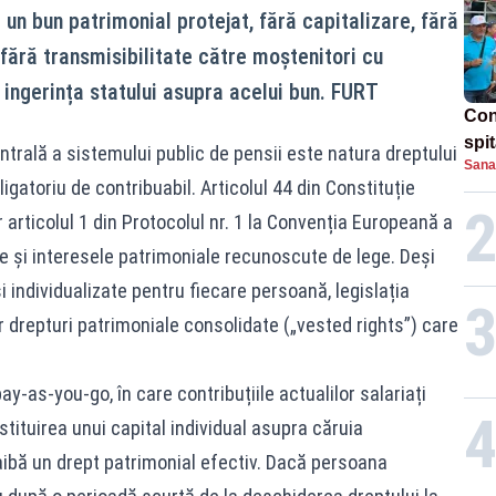
 un bun patrimonial protejat, fără capitalizare, fără
i fără transmisibilitate către moștenitori cu
i ingerința statului asupra acelui bun. FURT
Con
spi
ntrală a sistemului public de pensii este natura dreptului
Sana
gatoriu de contribuabil. Articolul 44 din Constituție
 articolul 1 din Protocolul nr. 1 la Convenția Europeană a
e și interesele patrimoniale recunoscute de lege. Deși
și individualizate pentru fiecare persoană, legislația
 drepturi patrimoniale consolidate („vested rights”) care
y-as-you-go, în care contribuțiile actualilor salariați
stituirea unui capital individual asupra căruia
aibă un drept patrimonial efectiv. Dacă persoana