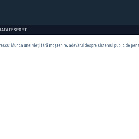
NATATE
SPORT
rescu: Munca unei vieți fără moștenire, adevărul despre sistemul public de pens