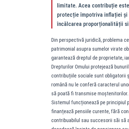
limitate. Acea contribuție este
protecție împotriva inflației ș
încălcarea proporționalității s
Din perspectivă juridică, problema ce
patrimonial asupra sumelor virate obli
garantează dreptul de proprietate, iar
Drepturilor Omului protejează bunuril
contribuțiile sociale sunt obligatorii 
română nu le conferă caracterul unor
să poată fi transmise moștenitorilor.
Sistemul funcționează pe principiul pa
finanțează pensiile curente, fără con
contribuabilul sau succesorii săi să 