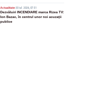
5
Actualitate
-
30 iul. 2026, 07:51
Dezvăluiri INCENDIARE marca Rizea TV:
Ion Bazac, în centrul unor noi acuzații
publice