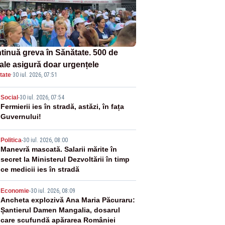
tinuă greva în Sănătate. 500 de
tale asigură doar urgențele
tate
·
30 iul. 2026, 07:51
2
Social
-
30 iul. 2026, 07:54
Fermierii ies în stradă, astăzi, în fața
Guvernului!
3
Politica
-
30 iul. 2026, 08:00
Manevră mascată. Salarii mărite în
secret la Ministerul Dezvoltării în timp
ce medicii ies în stradă
4
Economie
-
30 iul. 2026, 08:09
Ancheta explozivă Ana Maria Păcuraru:
Șantierul Damen Mangalia, dosarul
care scufundă apărarea României