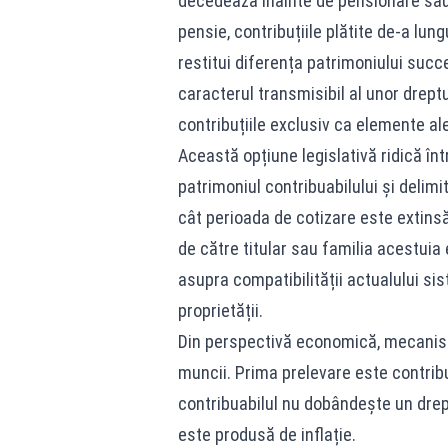
decedează înainte de pensionare sau 
pensie, contribuțiile plătite de-a lung
restitui diferența patrimoniului suc
caracterul transmisibil al unor drept
contribuțiile exclusiv ca elemente al
Această opțiune legislativă ridică înt
patrimoniul contribuabilului și delimi
cât perioada de cotizare este extinsă,
de către titular sau familia acestui
asupra compatibilității actualului si
proprietății.
Din perspectivă economică, mecanism
muncii. Prima prelevare este contribuț
contribuabilul nu dobândește un drept
este produsă de inflație.