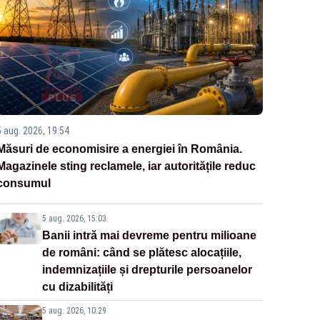
5 aug. 2026, 19:54
Măsuri de economisire a energiei în România.
Magazinele sting reclamele, iar autoritățile reduc
consumul
5 aug. 2026, 15:03
Banii intră mai devreme pentru milioane
de români: când se plătesc alocațiile,
indemnizațiile și drepturile persoanelor
cu dizabilități
5 aug. 2026, 10:29