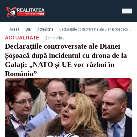
Acasă
Știri
Actualitate
Declarațiile controversate ale Dianei Șoșoacă după incidentul cu drona de la Galați: „NATO și UE vor război în România”
·
ACTUALITATE
2 min citire
Declarațiile controversate ale Dianei
Șoșoacă după incidentul cu drona de la
Galați: „NATO și UE vor război în
România”