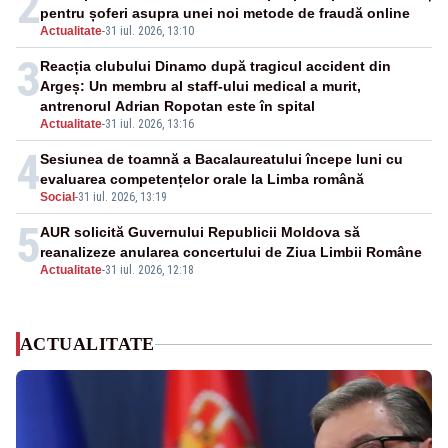
2
pentru șoferi asupra unei noi metode de fraudă online
Actualitate
-
31 iul. 2026, 13:10
3
Reacția clubului Dinamo după tragicul accident din
Argeș: Un membru al staff-ului medical a murit,
antrenorul Adrian Ropotan este în spital
Actualitate
-
31 iul. 2026, 13:16
4
Sesiunea de toamnă a Bacalaureatului începe luni cu
evaluarea competențelor orale la Limba română
Social
-
31 iul. 2026, 13:19
5
AUR solicită Guvernului Republicii Moldova să
reanalizeze anularea concertului de Ziua Limbii Române
Actualitate
-
31 iul. 2026, 12:18
ACTUALITATE