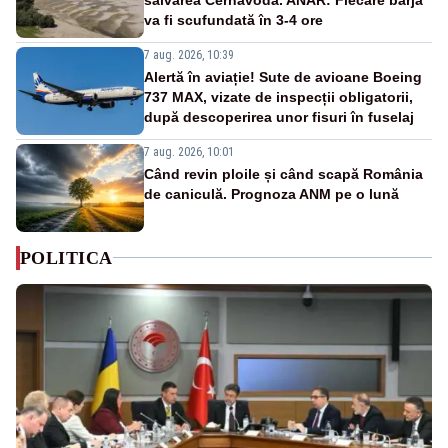
va fi scufundată în 3-4 ore
7 aug. 2026, 10:39
Alertă în aviație! Sute de avioane Boeing
737 MAX, vizate de inspecții obligatorii,
după descoperirea unor fisuri în fuselaj
7 aug. 2026, 10:01
Când revin ploile și când scapă România
de caniculă. Prognoza ANM pe o lună
POLITICA