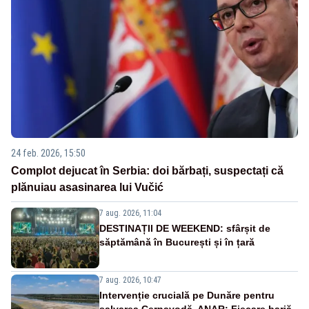
24 feb. 2026, 15:50
Complot dejucat în Serbia: doi bărbați, suspectați că
plănuiau asasinarea lui Vučić
7 aug. 2026, 11:04
DESTINAȚII DE WEEKEND: sfârșit de
săptămână în București și în țară
7 aug. 2026, 10:47
Intervenție crucială pe Dunăre pentru
salvarea Cernavodă. ANAR: Fiecare barjă