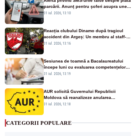
Alertă privind SMS-urile false despre plata
parcării. Anunț pentru șoferi asupra unei
noi metode de fraudă online
31 iul. 2026, 13:10
Reacția clubului Dinamo după tragicul
accident din Argeș: Un membru al staff-
ului medical a murit, antrenorul Adrian
31 iul. 2026, 13:16
Ropotan este în spital
Sesiunea de toamnă a Bacalaureatului
începe luni cu evaluarea competențelor
orale la Limba română
31 iul. 2026, 13:19
AUR solicită Guvernului Republicii
Moldova să reanalizeze anularea
concertului de Ziua Limbii Române
31 iul. 2026, 12:18
CATEGORII POPULARE