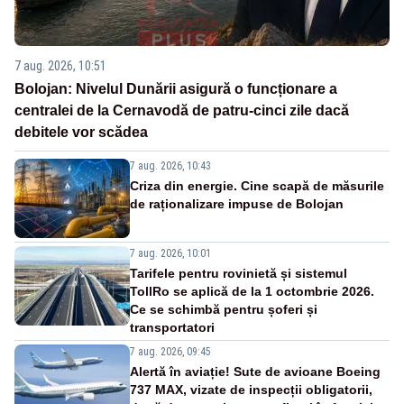
7 aug. 2026, 10:51
Bolojan: Nivelul Dunării asigură o funcționare a
centralei de la Cernavodă de patru-cinci zile dacă
debitele vor scădea
7 aug. 2026, 10:43
Criza din energie. Cine scapă de măsurile
de raționalizare impuse de Bolojan
7 aug. 2026, 10:01
Tarifele pentru rovinietă și sistemul
TollRo se aplică de la 1 octombrie 2026.
Ce se schimbă pentru șoferi și
transportatori
7 aug. 2026, 09:45
Alertă în aviație! Sute de avioane Boeing
737 MAX, vizate de inspecții obligatorii,