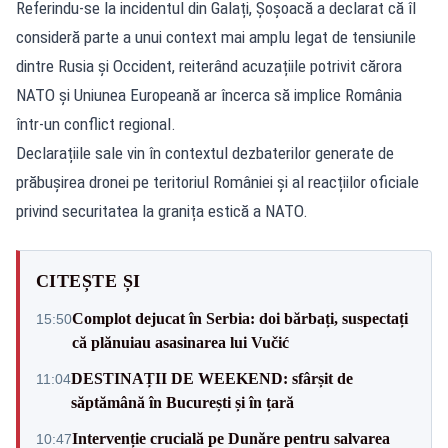
Referindu-se la incidentul din Galați, Șoșoacă a declarat că îl
consideră parte a unui context mai amplu legat de tensiunile
dintre Rusia și Occident, reiterând acuzațiile potrivit cărora
NATO și Uniunea Europeană ar încerca să implice România
într-un conflict regional.
Declarațiile sale vin în contextul dezbaterilor generate de
prăbușirea dronei pe teritoriul României și al reacțiilor oficiale
privind securitatea la granița estică a NATO.
CITEȘTE ȘI
Complot dejucat în Serbia: doi bărbați, suspectați
15:50
că plănuiau asasinarea lui Vučić
DESTINAȚII DE WEEKEND: sfârșit de
11:04
săptămână în București și în țară
Intervenție crucială pe Dunăre pentru salvarea
10:47