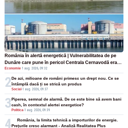
România în alertă energetică | Vulnerabilitatea de pe
Dunăre care pune în pericol Centrala Cernavodă era
Economie
·
1 aug. 2026, 09:32
cunoscută de pe vremea lui Ceaușescu
2
De azi, milioane de români primesc un drept nou. Ce se
întâmplă dacă ți se strică un produs
Social
-
1 aug. 2026, 09:37
3
Piperea, semnal de alarmă. De ce este bine să avem bani
cash, în contextul alertei energetice?
Politica
-
1 aug. 2026, 09:39
4
România, la limita tehnică a importurilor de energie.
Prețurile cresc alarmant - Analiză Realitatea Plus