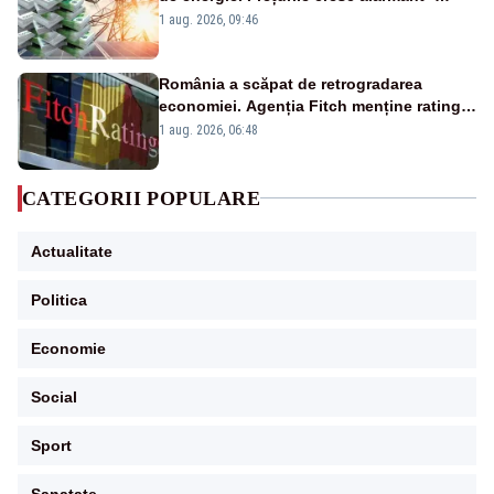
Analiză Realitatea Plus
1 aug. 2026, 09:46
România a scăpat de retrogradarea
economiei. Agenția Fitch menține ratingul
„BBB-” cu perspectivă negativă
1 aug. 2026, 06:48
CATEGORII POPULARE
Actualitate
Politica
Economie
Social
Sport
Sanatate