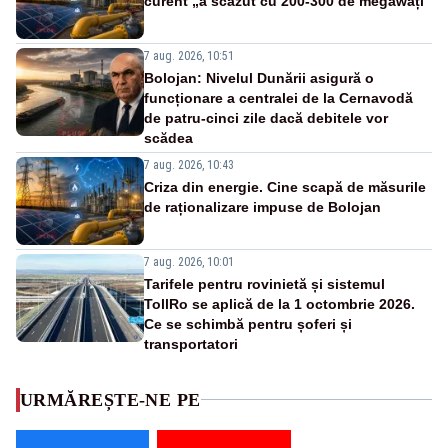
curent „a scăzut cu 200-300 de megawați”
7 aug. 2026, 10:51
Bolojan: Nivelul Dunării asigură o
funcționare a centralei de la Cernavodă
de patru-cinci zile dacă debitele vor
scădea
7 aug. 2026, 10:43
Criza din energie. Cine scapă de măsurile
de raționalizare impuse de Bolojan
7 aug. 2026, 10:01
Tarifele pentru rovinietă și sistemul
TollRo se aplică de la 1 octombrie 2026.
Ce se schimbă pentru șoferi și
transportatori
URMĂREȘTE-NE PE