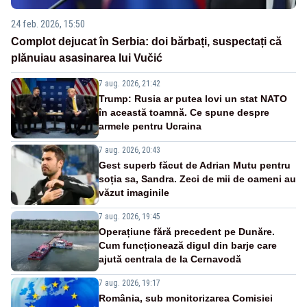
24 feb. 2026, 15:50
Complot dejucat în Serbia: doi bărbați, suspectați că
plănuiau asasinarea lui Vučić
7 aug. 2026, 21:42
Trump: Rusia ar putea lovi un stat NATO
în această toamnă. Ce spune despre
armele pentru Ucraina
7 aug. 2026, 20:43
Gest superb făcut de Adrian Mutu pentru
soția sa, Sandra. Zeci de mii de oameni au
văzut imaginile
7 aug. 2026, 19:45
Operațiune fără precedent pe Dunăre.
Cum funcționează digul din barje care
ajută centrala de la Cernavodă
7 aug. 2026, 19:17
România, sub monitorizarea Comisiei