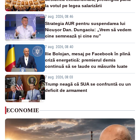
la votul pe legea salarizării
7 aug. 2026, 08:46
Strategia AUR pentru suspendarea lui
Nicușor Dan. Dungaciu: „Vrem să vedem
cine semnează și cine nu”
7 aug. 2026, 08:40
Ilie Bolojan, mesaj pe Facebook în plină
criză energetică: premierul demis
continuă să se laude cu măsurile luate
7 aug. 2026, 08:03
Trump neagă că SUA se confruntă cu un
deficit de armament
ECONOMIE