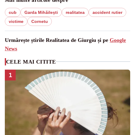
cub
Garda Mihăilești
realitatea
accident rutier
victime
Cornetu
Urmărește știrile Realitatea de Giurgiu și pe
Google
News
CELE MAI CITITE
1