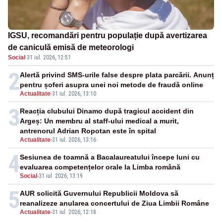
IGSU, recomandări pentru populație după avertizarea
de caniculă emisă de meteorologi
Social
·
31 iul. 2026, 12:51
2
Alertă privind SMS-urile false despre plata parcării. Anunț
pentru șoferi asupra unei noi metode de fraudă online
Actualitate
-
31 iul. 2026, 13:10
3
Reacția clubului Dinamo după tragicul accident din
Argeș: Un membru al staff-ului medical a murit,
antrenorul Adrian Ropotan este în spital
Actualitate
-
31 iul. 2026, 13:16
4
Sesiunea de toamnă a Bacalaureatului începe luni cu
evaluarea competențelor orale la Limba română
Social
-
31 iul. 2026, 13:19
5
AUR solicită Guvernului Republicii Moldova să
reanalizeze anularea concertului de Ziua Limbii Române
Actualitate
-
31 iul. 2026, 12:18