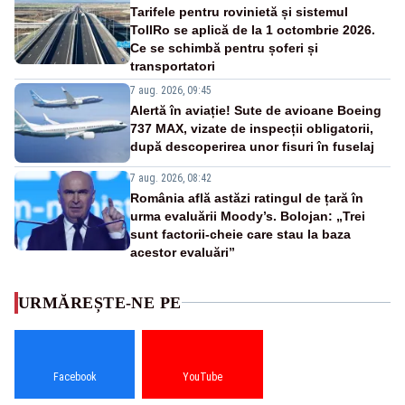
Tarifele pentru rovinietă și sistemul
TollRo se aplică de la 1 octombrie 2026.
Ce se schimbă pentru șoferi și
transportatori
7 aug. 2026, 09:45
Alertă în aviație! Sute de avioane Boeing
737 MAX, vizate de inspecții obligatorii,
după descoperirea unor fisuri în fuselaj
7 aug. 2026, 08:42
România află astăzi ratingul de țară în
urma evaluării Moody’s. Bolojan: „Trei
sunt factorii-cheie care stau la baza
acestor evaluări”
URMĂREȘTE-NE PE
Facebook
YouTube