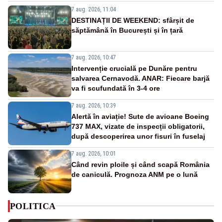
7 aug. 2026, 11:04
DESTINAȚII DE WEEKEND: sfârșit de
săptămână în București și în țară
7 aug. 2026, 10:47
Intervenție crucială pe Dunăre pentru
salvarea Cernavodă. ANAR: Fiecare barjă
va fi scufundată în 3-4 ore
7 aug. 2026, 10:39
Alertă în aviație! Sute de avioane Boeing
737 MAX, vizate de inspecții obligatorii,
după descoperirea unor fisuri în fuselaj
7 aug. 2026, 10:01
Când revin ploile și când scapă România
de caniculă. Prognoza ANM pe o lună
POLITICA