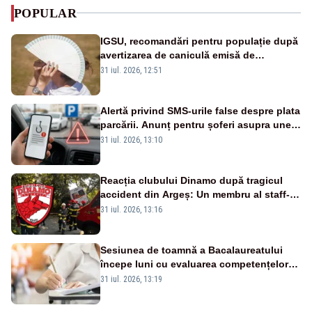
POPULAR
IGSU, recomandări pentru populație după
avertizarea de caniculă emisă de
meteorologi
31 iul. 2026, 12:51
Alertă privind SMS-urile false despre plata
parcării. Anunț pentru șoferi asupra unei
noi metode de fraudă online
31 iul. 2026, 13:10
Reacția clubului Dinamo după tragicul
accident din Argeș: Un membru al staff-
ului medical a murit, antrenorul Adrian
31 iul. 2026, 13:16
Ropotan este în spital
Sesiunea de toamnă a Bacalaureatului
începe luni cu evaluarea competențelor
orale la Limba română
31 iul. 2026, 13:19