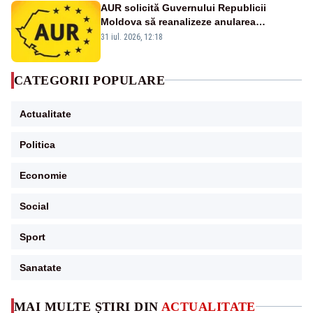
AUR solicită Guvernului Republicii
Moldova să reanalizeze anularea
concertului de Ziua Limbii Române
31 iul. 2026, 12:18
CATEGORII POPULARE
Actualitate
Politica
Economie
Social
Sport
Sanatate
MAI MULTE ȘTIRI DIN
ACTUALITATE