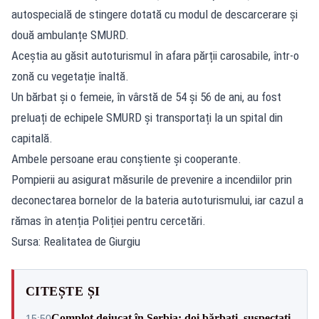
autospecială de stingere dotată cu modul de descarcerare și
două ambulanțe SMURD.
Aceștia au găsit autoturismul în afara părții carosabile, într-o
zonă cu vegetație înaltă.
Un bărbat și o femeie, în vârstă de 54 și 56 de ani, au fost
preluați de echipele SMURD și transportați la un spital din
capitală.
Ambele persoane erau conștiente și cooperante.
Pompierii au asigurat măsurile de prevenire a incendiilor prin
deconectarea bornelor de la bateria autoturismului, iar cazul a
rămas în atenția Poliției pentru cercetări.
Sursa: Realitatea de Giurgiu
CITEȘTE ȘI
Complot dejucat în Serbia: doi bărbați, suspectați
15:50