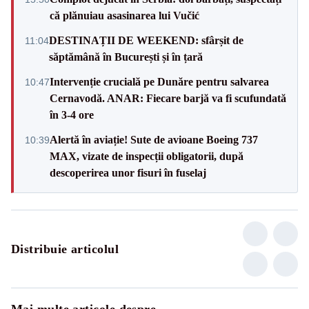
că plănuiau asasinarea lui Vučić
DESTINAȚII DE WEEKEND: sfârșit de
11:04
săptămână în București și în țară
Intervenție crucială pe Dunăre pentru salvarea
10:47
Cernavodă. ANAR: Fiecare barjă va fi scufundată
în 3-4 ore
Alertă în aviație! Sute de avioane Boeing 737
10:39
MAX, vizate de inspecții obligatorii, după
descoperirea unor fisuri în fuselaj
Distribuie articolul
Mai multe articole despre