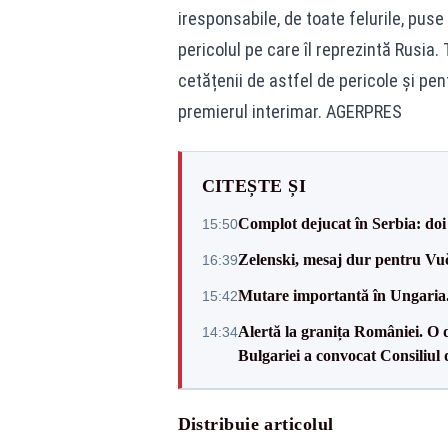
iresponsabile, de toate felurile, puse
pericolul pe care îl reprezintă Rusia
cetățenii de astfel de pericole și pen
premierul interimar. AGERPRES
CITEȘTE ȘI
Complot dejucat în Serbia: doi 
15:50
Zelenski, mesaj dur pentru Vuč
16:39
Mutare importantă în Ungaria. 
15:42
Alertă la granița României. O 
14:34
Bulgariei a convocat Consiliul 
Distribuie articolul