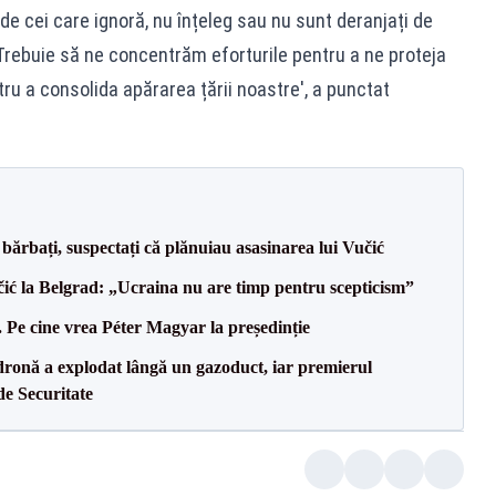
 de cei care ignoră, nu înțeleg sau nu sunt deranjați de
. Trebuie să ne concentrăm eforturile pentru a ne proteja
tru a consolida apărarea țării noastre', a punctat
bărbați, suspectați că plănuiau asasinarea lui Vučić
ić la Belgrad: „Ucraina nu are timp pentru scepticism”
Pe cine vrea Péter Magyar la președinție
dronă a explodat lângă un gazoduct, iar premierul
de Securitate