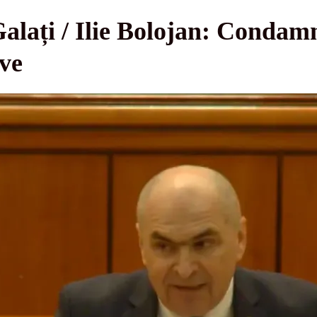
alați / Ilie Bolojan: Condam
ave