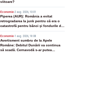
viitoare?
4
Economie
-
2 aug. 2026, 10:01
Piperea (AUR): România a evitat
retrogradarea la junk pentru că era o
catastrofă pentru bănci și fondurile de
pensii
5
Economie
-
1 aug. 2026, 18:08
Avertisment sumbru de la Apele
Române: Debitul Dunării va continua
să scadă. Cernavodă s-ar putea
închide în 4 zile