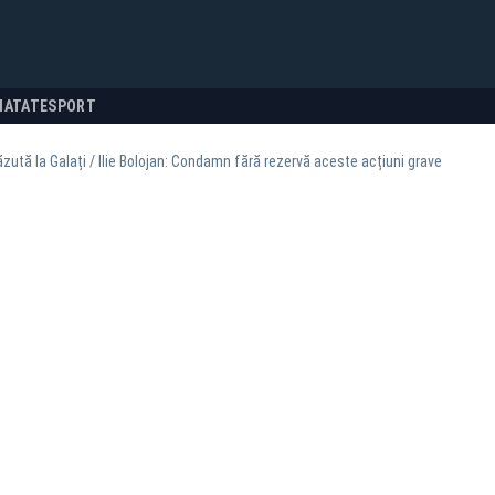
NATATE
SPORT
zută la Galați / Ilie Bolojan: Condamn fără rezervă aceste acțiuni grave