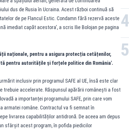
olare a spațiului aerian, generată de continuarea
oiului dus de Rusia în Ucraina. Acest război continuă să
tatelor de pe Flancul Estic. Condamn fără rezervă aceste
nă imediat capăt acestora', a scris Ilie Bolojan
pe pagina
ții naționale, pentru a asigura protecția cetățenilor,
ă pentru autoritățile și forțele politice din România'.
urmărit inclusiv prin programul SAFE al UE, însă este clar
tre trebuie accelerate. Răspunsul apărării românești a fost
 o dovadă a importanței programului SAFE, prin care vom
a armatei române. Contractul va fi semnat în
cepe livrarea capabilităților antidronă. De aceea am depus
n sfârșit acest program, în pofida piedicilor