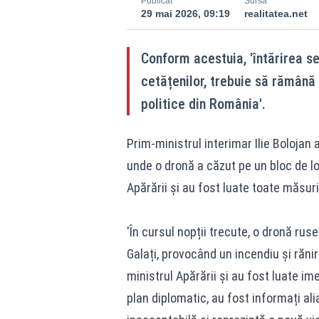
Publicat
Sursă
29 mai 2026, 09:19
realitatea.net
Conform acestuia, 'întărirea se
cetățenilor, trebuie să rămână 
politice din România'.
Prim-ministrul interimar Ilie Bolojan 
unde
o dronă a căzut pe un bloc de l
Apărării și au fost luate toate măsuri
'În cursul nopții trecute, o dronă rus
Galați, provocând un incendiu și răn
ministrul Apărării și au fost luate ime
plan diplomatic, au fost informați ali