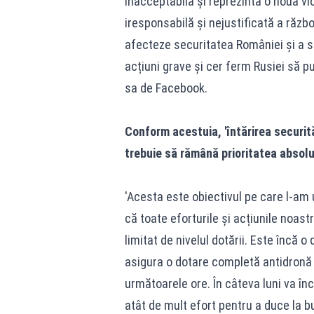
inacceptabilă și reprezintă o nouă vi
iresponsabilă și nejustificată a răzb
afecteze securitatea României și a s
acțiuni grave și cer ferm Rusiei să pu
sa de Facebook
.
Conform acestuia, 'întărirea securită
trebuie să rămână prioritatea absolut
'Acesta este obiectivul pe care l-am 
că toate eforturile și acțiunile noas
limitat de nivelul dotării. Este încă
asigura o dotare completă antidronă 
următoarele ore. În câteva luni va în
atât de mult efort pentru a duce la bu