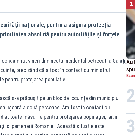
1
curității naționale, pentru a asigura protecția
prioritatea absolută pentru autoritățile și forțele
a condamnat vineri dimineața incidentul petrecut la Galați,
Au 
ocuințe
, precizând că a fost în contact cu ministrul
spu
Econ
pas
le pentru protejarea populației.
ească s-a prăbușit pe un bloc de locuințe din municipiul
irea ușoară a două persoane. Am fost în contact cu
diat toate măsurile pentru protejarea populației, iar, în
ații și partenerii României. Această situație este