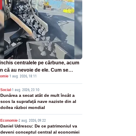
închis centralele pe cărbune, acum
n că au nevoie de ele. Cum se
omie
·
1 aug. 2026, 18:11
ează vina în plină criză energetică
2
Social
-
1 aug. 2026, 23:10
Dunărea a secat atât de mult încât a
scos la suprafață nave naziste din al
doilea război mondial
3
Economie
-
2 aug. 2026, 09:22
Daniel Udrescu: De ce patrimoniul va
deveni conceptul central al economiei