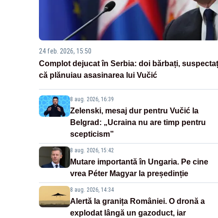
24 feb. 2026, 15:50
Complot dejucat în Serbia: doi bărbați, suspectaț
că plănuiau asasinarea lui Vučić
8 aug. 2026, 16:39
Zelenski, mesaj dur pentru Vučić la
Belgrad: „Ucraina nu are timp pentru
scepticism”
8 aug. 2026, 15:42
Mutare importantă în Ungaria. Pe cine
vrea Péter Magyar la președinție
8 aug. 2026, 14:34
Alertă la granița României. O dronă a
explodat lângă un gazoduct, iar