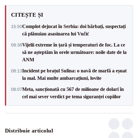
CITEȘTE ȘI
Complot dejucat în Serbia: doi bărbați, suspectați
15:50
că plănuiau asasinarea lui Vučić
Vijelii extreme în țară și temperaturi de foc. La ce
08:38
să ne așteptăm în orele următoare: noile date de la
ANM
Incident pe brațul Sulina: o navă de marfă a eșuat
08:13
la mal. Mai multe ambarcațiuni, lovite
Meta, sancționată cu 567 de milioane de dolari în
08:07
cel mai sever verdict pe tema siguranței copiilor
Distribuie articolul