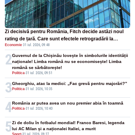
Zi decisivă pentru România, Fitch decide astăzi noul
rating de țară. Care sunt efectele retrogradării la
Economie
·
31 iul. 2026, 09:48
categoria „junk”
2
Guvernul de la Chișinău lovește în simbolurile identității
naționale! Limba română nu se economisește! Limba
română se sărbătorește!
Politica
-
31 iul. 2026, 09:51
3
Gheorghiu, atac la medici: „Fac grevă pentru majorări?”
Politica
-
31 iul. 2026, 10:35
4
România ar putea avea un nou premier abia în toamnă
Politica
-
31 iul. 2026, 10:40
5
Zi de doliu în fotbalul mondial! Franco Baresi, legenda
lui AC Milan și a naționalei Italiei, a murit
Sport
-
31 iul. 2026, 09:27