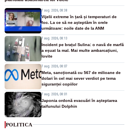
7 aug. 2026, 08:38
Vijelii extreme în țară și temperaturi de
foc. La ce să ne așteptăm în orele
următoare: noile date de la ANM
7 aug. 2026, 08:13
Incident pe brațul Sulina: o navă de marfă
a eșuat la mal. Mai multe ambarcațiuni,
lovite
7 aug. 2026, 08:07
Meta, sancționată cu 567 de milioane de
dolari în cel mai sever verdict pe tema
siguranței copiilor
7 aug. 2026, 08:01
Japonia ordonă evacuări în așteptarea
taifunului Dolphin
POLITICA