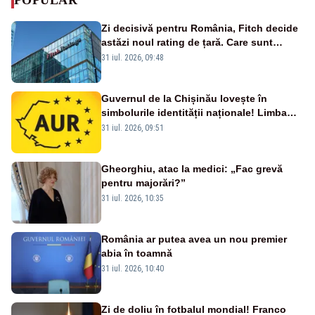
Zi decisivă pentru România, Fitch decide
astăzi noul rating de țară. Care sunt
efectele retrogradării la categoria „junk”
31 iul. 2026, 09:48
Guvernul de la Chișinău lovește în
simbolurile identității naționale! Limba
română nu se economisește! Limba
31 iul. 2026, 09:51
română se sărbătorește!
Gheorghiu, atac la medici: „Fac grevă
pentru majorări?”
31 iul. 2026, 10:35
România ar putea avea un nou premier
abia în toamnă
31 iul. 2026, 10:40
Zi de doliu în fotbalul mondial! Franco