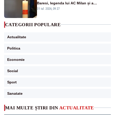
Baresi, legenda lui AC Milan și a
naționalei Italiei, a murit
31 iul. 2026, 09:27
CATEGORII POPULARE
Actualitate
Politica
Economie
Social
Sport
Sanatate
MAI MULTE ȘTIRI DIN
ACTUALITATE