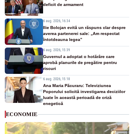
deficit de armament
6 aug. 2026, 16:34
Ilie Bolojan evită un răspuns clar despre
averea partenerei sale: „Am respectat
întotdeauna legea”
6 aug. 2026, 15:39
Guvernul a adoptat o hotărâre care
aprobă planurile de pregătire pentru
riscuri
6 aug. 2026, 15:18
Ana Maria Păcuraru: Televiziunea
Poporului solicită investigarea deciziilor
luate în această perioadă de criză
enegetică
ECONOMIE