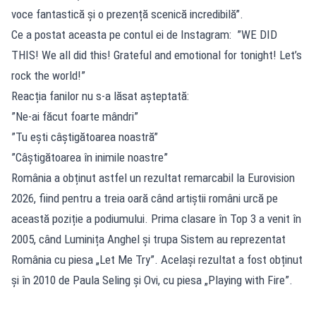
voce fantastică și o prezență scenică incredibilă”.
Ce a postat aceasta pe contul ei de Instagram: ”WE DID
THIS! We all did this! Grateful and emotional for tonight! Let’s
rock the world!”
Reacția fanilor nu s-a lăsat așteptată:
”Ne-ai făcut foarte mândri”
”Tu ești câștigătoarea noastră”
”Câștigătoarea în inimile noastre”
România a obținut astfel un rezultat remarcabil la Eurovision
2026, fiind pentru a treia oară când artiștii români urcă pe
această poziție a podiumului. Prima clasare în Top 3 a venit în
2005, când Luminița Anghel și trupa Sistem au reprezentat
România cu piesa „Let Me Try”. Același rezultat a fost obținut
și în 2010 de Paula Seling și Ovi, cu piesa „Playing with Fire”.