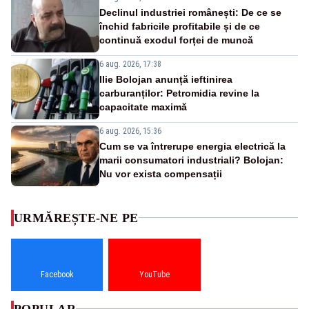
Declinul industriei românești: De ce se
închid fabricile profitabile și de ce
continuă exodul forței de muncă
6 aug. 2026, 17:38
Ilie Bolojan anunță ieftinirea
carburanților: Petromidia revine la
capacitate maximă
6 aug. 2026, 15:36
Cum se va întrerupe energia electrică la
marii consumatori industriali? Bolojan:
Nu vor exista compensații
URMĂREȘTE-NE PE
Facebook
YouTube
POPULAR