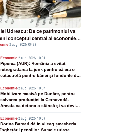
iel Udrescu: De ce patrimoniul va
eni conceptul central al economiei
omie
·
2 aug. 2026, 09:22
oare?
2
Economie
-
2 aug. 2026, 10:01
Piperea (AUR): România a evitat
retrogradarea la junk pentru că era o
catastrofă pentru bănci și fondurile de
pensii
3
Economie
-
2 aug. 2026, 10:07
Mobilizare masivă pe Dunăre, pentru
salvarea producției la Cernavodă.
Armata va detona o stâncă și va devia
apa fluviului - IMAGINI AERIENE
4
Economie
-
2 aug. 2026, 10:09
Dorina Barcari dă în vileag șmecheria
înghețării pensiilor. Sumele uriașe