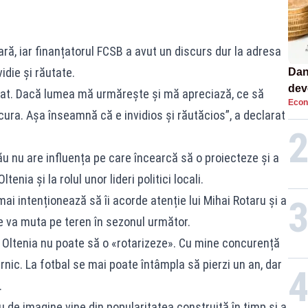
pară, iar finanțatorul FCSB a avut un discurs dur la adresa
vidie și răutate.
Dan
dev
at. Dacă lumea mă urmărește și mă apreciază, ce să
Econ
viit
ura. Așa înseamnă că e invidios și răutăcios”, a declarat
ău nu are influența pe care încearcă să o proiecteze și a
tenia și la rolul unor lideri politici locali.
ai intenționează să îi acorde atenție lui Mihai Rotaru și a
se va muta pe teren în sezonul următor.
ci Oltenia nu poate să o «rotarizeze». Cu mine concurență
nic. La fotbal se mai poate întâmpla să pierzi un an, dar
.
 de imagine vine din popularitatea construită în timp și a