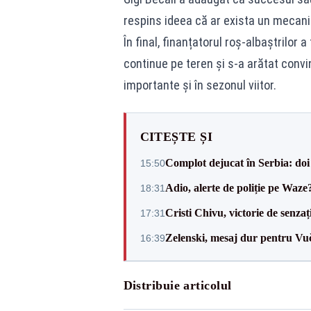
respins ideea că ar exista un mecani
În final, finanțatorul roș-albaștrilor 
continue pe teren și s-a arătat convi
importante și în sezonul viitor.
CITEȘTE ȘI
Complot dejucat în Serbia: doi 
15:50
Adio, alerte de poliție pe Waze
18:31
Cristi Chivu, victorie de senzaț
17:31
Zelenski, mesaj dur pentru Vuč
16:39
Distribuie articolul