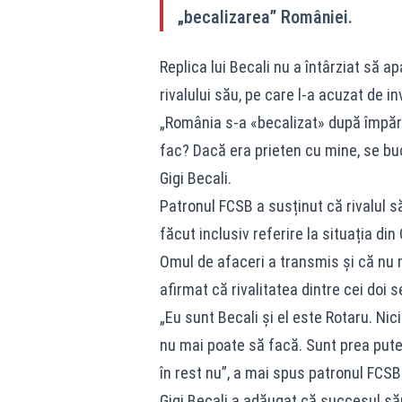
„becalizarea” României.
Replica lui Becali nu a întârziat să a
rivalului său, pe care l-a acuzat de in
„România s-a «becalizat» după împăr
fac? Dacă era prieten cu mine, se buc
Gigi Becali.
Patronul FCSB a susținut că rivalul s
făcut inclusiv referire la situația din Ol
Omul de afaceri a transmis și că nu m
afirmat că rivalitatea dintre cei doi 
„Eu sunt Becali și el este Rotaru. Ni
nu mai poate să facă. Sunt prea puter
în rest nu”, a mai spus patronul FCSB
Gigi Becali a adăugat că succesul său