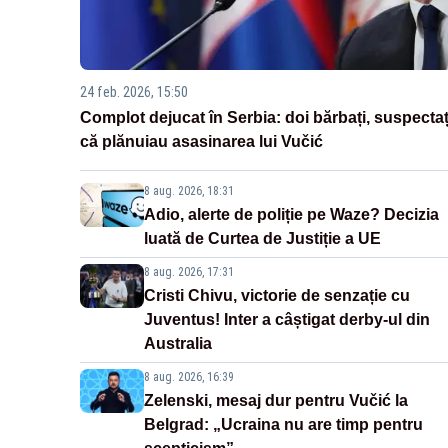
24 feb. 2026, 15:50
Complot dejucat în Serbia: doi bărbați, suspectaț
că plănuiau asasinarea lui Vučić
8 aug. 2026, 18:31
Adio, alerte de poliție pe Waze? Decizia
luată de Curtea de Justiție a UE
8 aug. 2026, 17:31
Cristi Chivu, victorie de senzație cu
Juventus! Inter a câștigat derby-ul din
Australia
8 aug. 2026, 16:39
Zelenski, mesaj dur pentru Vučić la
Belgrad: „Ucraina nu are timp pentru