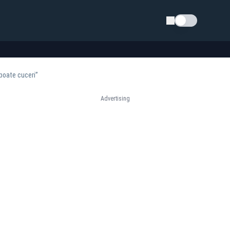
Schimba tema
 poate cuceri”
Advertising