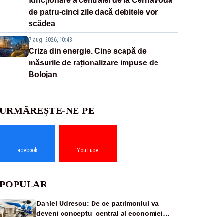
funcționare a centralei de la Cernavodă
de patru-cinci zile dacă debitele vor
scădea
7 aug. 2026, 10:43
Criza din energie. Cine scapă de
măsurile de raționalizare impuse de
Bolojan
URMĂREȘTE-NE PE
Facebook
YouTube
POPULAR
Daniel Udrescu: De ce patrimoniul va
deveni conceptul central al economiei