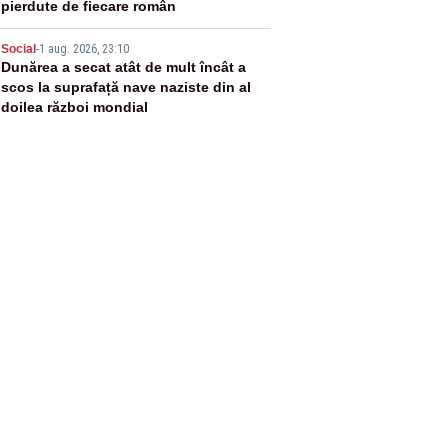
pierdute de fiecare român
5
Social
-
1 aug. 2026, 23:10
Dunărea a secat atât de mult încât a
scos la suprafață nave naziste din al
doilea război mondial