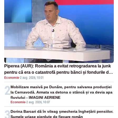
Piperea (AUR): România a evitat retrogradarea la junk
pentru că era o catastrofă pentru bănci și fondurile de
Economie
·
2 aug. 2026, 10:01
pensii
2
Mobilizare masivă pe Dunăre, pentru salvarea producției
la Cernavodă. Armata va detona o stâncă și va devia apa
fluviului - IMAGINI AERIENE
Economie
-
2 aug. 2026, 10:07
3
Dorina Barcari dă în vileag șmecheria înghețării pensiilor.
Sumele uriașe pierdute de fiecare român