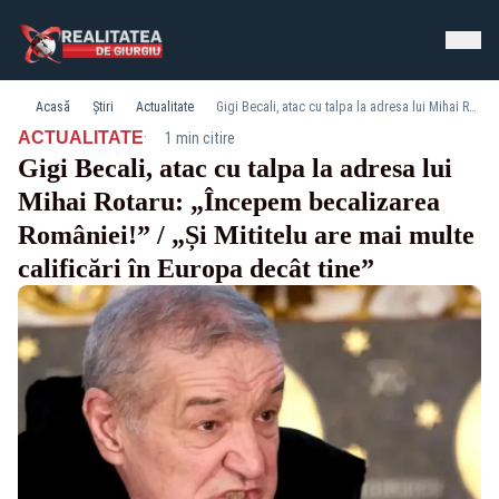
Acasă
Știri
Actualitate
Gigi Becali, atac cu talpa la adresa lui Mihai Rotaru: „Începem becalizarea României!” / „Și Mititelu are mai multe calificări în Europa decât tine”
·
ACTUALITATE
1 min citire
Gigi Becali, atac cu talpa la adresa lui
Mihai Rotaru: „Începem becalizarea
României!” / „Și Mititelu are mai multe
calificări în Europa decât tine”