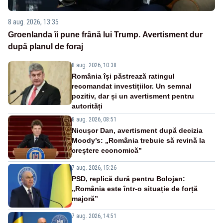
8 aug. 2026, 13:35
Groenlanda îi pune frână lui Trump. Avertisment dur
după planul de foraj
8 aug. 2026, 10:38
România își păstrează ratingul
recomandat investițiilor. Un semnal
pozitiv, dar și un avertisment pentru
autorități
8 aug. 2026, 08:51
Nicușor Dan, avertisment după decizia
Moody’s: „România trebuie să revină la
creștere economică”
7 aug. 2026, 15:26
PSD, replică dură pentru Bolojan:
„România este într-o situație de forță
majoră”
7 aug. 2026, 14:51