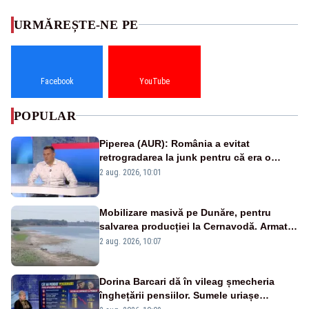
URMĂREȘTE-NE PE
Facebook
YouTube
POPULAR
Piperea (AUR): România a evitat
retrogradarea la junk pentru că era o
catastrofă pentru bănci și fondurile de
2 aug. 2026, 10:01
pensii
Mobilizare masivă pe Dunăre, pentru
salvarea producției la Cernavodă. Armata
va detona o stâncă și va devia apa
2 aug. 2026, 10:07
fluviului - IMAGINI AERIENE
Dorina Barcari dă în vileag șmecheria
înghețării pensiilor. Sumele uriașe
pierdute de fiecare român