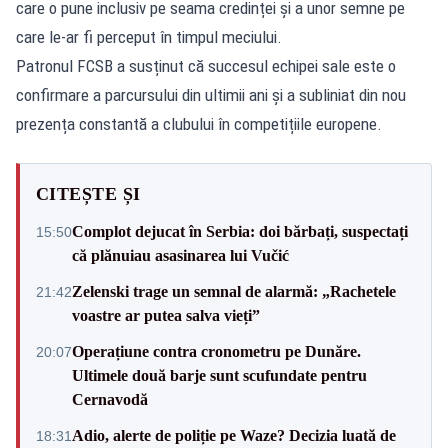
care o pune inclusiv pe seama credinței și a unor semne pe
care le-ar fi perceput în timpul meciului.
Patronul FCSB a susținut că succesul echipei sale este o
confirmare a parcursului din ultimii ani și a subliniat din nou
prezența constantă a clubului în competițiile europene.
CITEȘTE ȘI
Complot dejucat în Serbia: doi bărbați, suspectați
15:50
că plănuiau asasinarea lui Vučić
Zelenski trage un semnal de alarmă: „Rachetele
21:42
voastre ar putea salva vieți”
Operațiune contra cronometru pe Dunăre.
20:07
Ultimele două barje sunt scufundate pentru
Cernavodă
Adio, alerte de poliție pe Waze? Decizia luată de
18:31