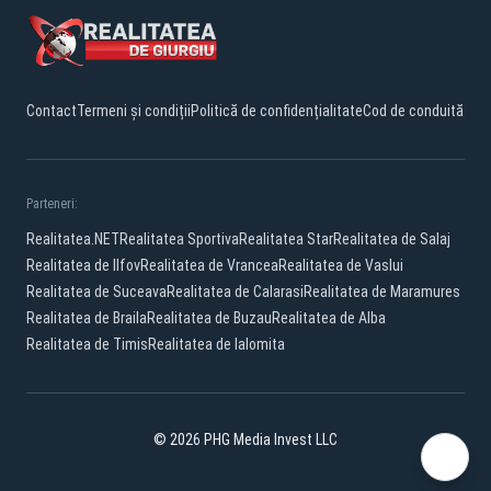
Contact
Termeni și condiții
Politică de confidențialitate
Cod de conduită
Parteneri:
Realitatea.NET
Realitatea Sportiva
Realitatea Star
Realitatea de Salaj
Realitatea de Ilfov
Realitatea de Vrancea
Realitatea de Vaslui
Realitatea de Suceava
Realitatea de Calarasi
Realitatea de Maramures
Realitatea de Braila
Realitatea de Buzau
Realitatea de Alba
Realitatea de Timis
Realitatea de Ialomita
© 2026 PHG Media Invest LLC
Facebook
YouTube