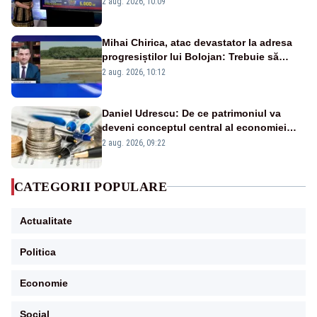
2 aug. 2026, 10:09
Mihai Chirica, atac devastator la adresa
progresiștilor lui Bolojan: Trebuie să
protejăm și natura, dar nu șținem omaneii
2 aug. 2026, 10:12
în stare permanentă de alertă
Daniel Udrescu: De ce patrimoniul va
deveni conceptul central al economiei
viitoare?
2 aug. 2026, 09:22
CATEGORII POPULARE
Actualitate
Politica
Economie
Social