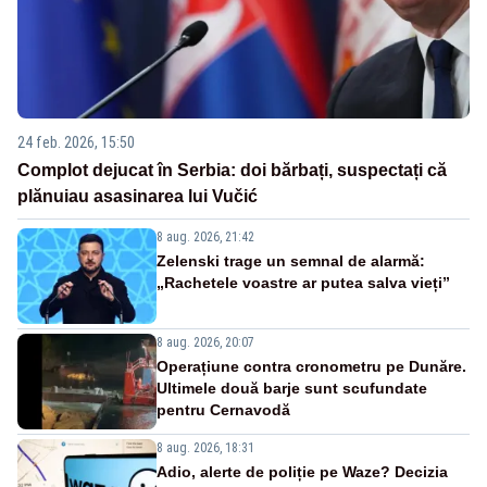
24 feb. 2026, 15:50
Complot dejucat în Serbia: doi bărbați, suspectați că
plănuiau asasinarea lui Vučić
8 aug. 2026, 21:42
Zelenski trage un semnal de alarmă:
„Rachetele voastre ar putea salva vieți”
8 aug. 2026, 20:07
Operațiune contra cronometru pe Dunăre.
Ultimele două barje sunt scufundate
pentru Cernavodă
8 aug. 2026, 18:31
Adio, alerte de poliție pe Waze? Decizia