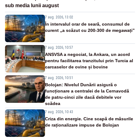
sub media lunii august
7 aug. 2026, 13:02
În intervalul orar de seară, consumul de
curent „a scăzut cu 200-300 de megawați”
7 aug. 2026, 10:57
ANSVSA a negociat, la Ankara, un acord
pentru facilitarea tranzitului prin Turcia al
carcaselor de ovine și bovine
7 aug. 2026, 10:51
Bolojan: Nivelul Dunării asigură o
funcționare a centralei de la Cernavodă
de patru-cinci zile dacă debitele vor
scădea
7 aug. 2026, 10:43
Criza din energie. Cine scapă de măsurile
de raționalizare impuse de Bolojan