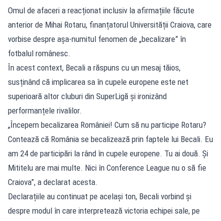
Omul de afaceri a reacționat inclusiv la afirmațiile făcute
anterior de Mihai Rotaru, finanțatorul Universității Craiova, care
vorbise despre așa-numitul fenomen de „becalizare” în
fotbalul românesc.
În acest context, Becali a răspuns cu un mesaj tăios,
susținând că implicarea sa în cupele europene este net
superioară altor cluburi din SuperLigă și ironizând
performanțele rivalilor.
„Începem becalizarea României! Cum să nu participe Rotaru?
Contează că România se becalizează prin faptele lui Becali. Eu
am 24 de participări la rând în cupele europene. Tu ai două. Și
Mititelu are mai multe. Nici în Conference League nu o să fie
Craiova”, a declarat acesta.
Declarațiile au continuat pe același ton, Becali vorbind și
despre modul în care interpretează victoria echipei sale, pe