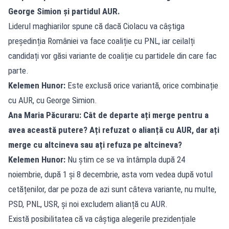
George Simion și partidul AUR.
Liderul maghiarilor spune că dacă Ciolacu va câștiga
președinția României va face coaliție cu PNL, iar ceilalți
candidați vor găsi variante de coaliție cu partidele din care fac
parte.
Kelemen Hunor:
Este exclusă orice variantă, orice combinație
cu AUR, cu George Simion.
Ana Maria Păcuraru: Cât de departe ați merge pentru a
avea această putere? Ați refuzat o alianță cu AUR, dar ați
merge cu altcineva sau ați refuza pe altcineva?
Kelemen Hunor:
Nu știm ce se va întâmpla după 24
noiembrie, după 1 și 8 decembrie, asta vom vedea după votul
cetățenilor, dar pe poza de azi sunt câteva variante, nu multe,
PSD, PNL, USR, și noi excludem alianță cu AUR.
Există posibilitatea că va câștiga alegerile prezidențiale