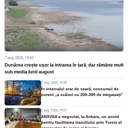
7 aug. 2026, 14:03
Dunărea crește ușor la intrarea în țară, dar rămâne mult
sub media lunii august
7 aug. 2026, 13:02
În intervalul orar de seară, consumul de
curent „a scăzut cu 200-300 de megawați”
7 aug. 2026, 10:57
ANSVSA a negociat, la Ankara, un acord
pentru facilitarea tranzitului prin Turcia al
carcaselor de ovine și bovine