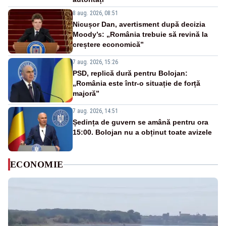
8 aug. 2026, 08:51
Nicușor Dan, avertisment după decizia
Moody’s: „România trebuie să revină la
creștere economică”
7 aug. 2026, 15:26
PSD, replică dură pentru Bolojan:
„România este într-o situație de forță
majoră”
7 aug. 2026, 14:51
Ședința de guvern se amână pentru ora
15:00. Bolojan nu a obținut toate avizele
ECONOMIE