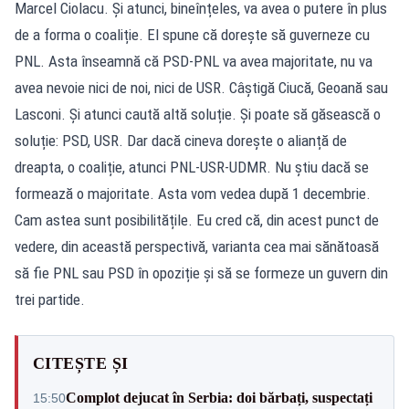
Marcel Ciolacu. Și atunci, bineînțeles, va avea o putere în plus
de a forma o coaliție. El spune că dorește să guverneze cu
PNL. Asta înseamnă că PSD-PNL va avea majoritate, nu va
avea nevoie nici de noi, nici de USR. Câștigă Ciucă, Geoană sau
Lasconi. Și atunci caută altă soluție. Și poate să găsească o
soluție: PSD, USR. Dar dacă cineva dorește o alianță de
dreapta, o coaliție, atunci PNL-USR-UDMR. Nu știu dacă se
formează o majoritate. Asta vom vedea după 1 decembrie.
Cam astea sunt posibilitățile. Eu cred că, din acest punct de
vedere, din această perspectivă, varianta cea mai sănătoasă
să fie PNL sau PSD în opoziție și să se formeze un guvern din
trei partide.
CITEȘTE ȘI
Complot dejucat în Serbia: doi bărbați, suspectați
15:50