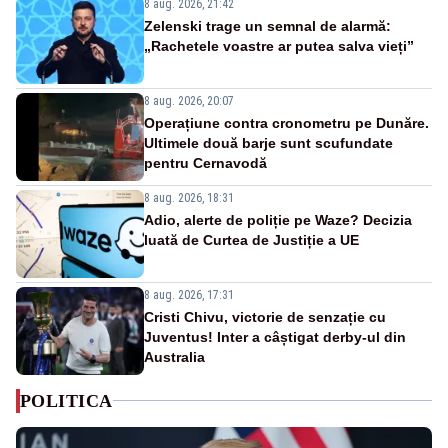
8 aug. 2026, 21:42
Zelenski trage un semnal de alarmă:
„Rachetele voastre ar putea salva vieți”
8 aug. 2026, 20:07
Operațiune contra cronometru pe Dunăre.
Ultimele două barje sunt scufundate
pentru Cernavodă
8 aug. 2026, 18:31
Adio, alerte de poliție pe Waze? Decizia
luată de Curtea de Justiție a UE
8 aug. 2026, 17:31
Cristi Chivu, victorie de senzație cu
Juventus! Inter a câștigat derby-ul din
Australia
POLITICA