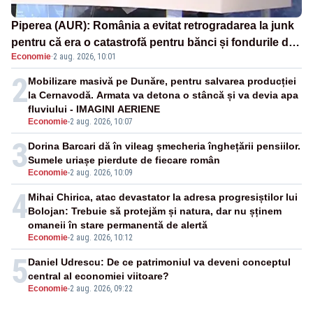
Piperea (AUR): România a evitat retrogradarea la junk
pentru că era o catastrofă pentru bănci și fondurile de
Economie
·
2 aug. 2026, 10:01
pensii
2
Mobilizare masivă pe Dunăre, pentru salvarea producției
la Cernavodă. Armata va detona o stâncă și va devia apa
fluviului - IMAGINI AERIENE
Economie
-
2 aug. 2026, 10:07
3
Dorina Barcari dă în vileag șmecheria înghețării pensiilor.
Sumele uriașe pierdute de fiecare român
Economie
-
2 aug. 2026, 10:09
4
Mihai Chirica, atac devastator la adresa progresiștilor lui
Bolojan: Trebuie să protejăm și natura, dar nu șținem
omaneii în stare permanentă de alertă
Economie
-
2 aug. 2026, 10:12
5
Daniel Udrescu: De ce patrimoniul va deveni conceptul
central al economiei viitoare?
Economie
-
2 aug. 2026, 09:22