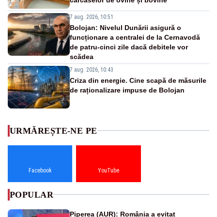
7 aug. 2026, 10:51
Bolojan: Nivelul Dunării asigură o
funcționare a centralei de la Cernavodă
de patru-cinci zile dacă debitele vor
scădea
7 aug. 2026, 10:43
Criza din energie. Cine scapă de măsurile
de raționalizare impuse de Bolojan
URMĂREȘTE-NE PE
Facebook
YouTube
POPULAR
Piperea (AUR): România a evitat