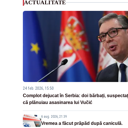
ACTUALITATE
24 feb. 2026, 15:50
Complot dejucat în Serbia: doi bărbați, suspectaț
că plănuiau asasinarea lui Vučić
6 aug. 2026, 21:39
Vremea a făcut prăpăd după caniculă.