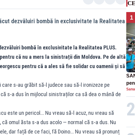
CE
1
ăcut dezvăluiri bombă în exclusivitate la Realitatea
ezvăluiri bombă în exclusivitate la Realitatea PLUS.
 pentru că nu a mers la sinistrații din Moldova. Pe de altă
eorgescu pentru că a ales să fie solidar cu oamenii și să
SAN
pent
ei care s-au grăbit să-l judece sau să-l ironizeze pe
Sana
proi
 că s-a dus în mijlocul sinistraților ca să dea o mână de
scu este un pericol... Nu vreau să-l acuz, nu vreau să
r, că omul ăsta s-a dus acolo — normal că s-a dus. Nu
le, dar față de ce faci, fă Doino... Nu vreau să pronunț