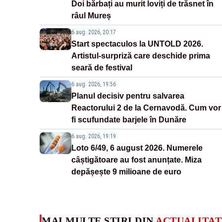
Doi bărbați au murit loviți de trăsnet în
râul Mureș
6 aug. 2026, 20:17
Start spectaculos la UNTOLD 2026.
Artistul-surpriză care deschide prima
seară de festival
6 aug. 2026, 19:56
Planul decisiv pentru salvarea
Reactorului 2 de la Cernavodă. Cum vor
fi scufundate barjele în Dunăre
6 aug. 2026, 19:19
Loto 6/49, 6 august 2026. Numerele
câștigătoare au fost anunțate. Miza
depășește 9 milioane de euro
MAI MULTE ȘTIRI DIN
ACTUALITAT