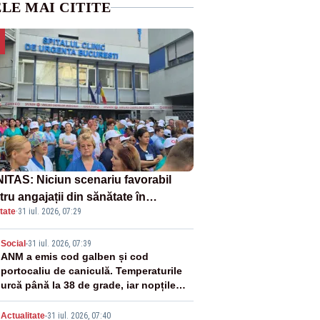
LE MAI CITITE
ITAS: Niciun scenariu favorabil
ru angajații din sănătate în
tate
·
31 iul. 2026, 07:29
ectul Legii salarizării
2
Social
-
31 iul. 2026, 07:39
ANM a emis cod galben și cod
portocaliu de caniculă. Temperaturile
urcă până la 38 de grade, iar nopțile
devin tropicale
Actualitate
-
31 iul. 2026, 07:40