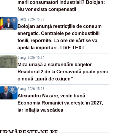
marii consumatori industriali? Bolojan:
Nu vor exista compensații
6 aug. 2026, 15:33
Bolojan anunță restricțiile de consum
energetic. Centralele pe combustibili
fosili, repornite. La ore de vârf se va
apela la importuri - LIVE TEXT
6 aug. 2026, 15:24
Miza uriașă a scufundării barjelor.
Reactorul 2 de la Cernavodă poate primi
o nouă „gură de oxigen”
6 aug. 2026, 15:23
Alexandru Nazare, veste bună:
Economia României va crește în 2027,
iar inflația va scădea
URMĂREȘTE-NE PE