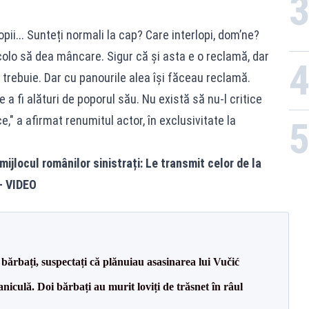
pii... Sunteți normali la cap? Care interlopi, dom’ne?
colo să dea mâncare. Sigur că și asta e o reclamă, dar
 trebuie. Dar cu panourile alea își făceau reclamă.
a fi alături de poporul său. Nu există să nu-l critice
e," a afirmat renumitul actor, în exclusivitate la
ijlocul românilor sinistrați: Le transmit celor de la
 - VIDEO
bărbați, suspectați că plănuiau asasinarea lui Vučić
culă. Doi bărbați au murit loviți de trăsnet în râul