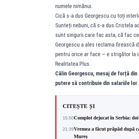
numele nimănui.
Cică s-a dus Georgescu cu toți interlo
Sunteți nebuni, că s-a dus Cristela a
sunt singurii care fac asta, că fac ce
Georgescu a ales reclama firească de 
pentru orice ar face — e strigător la c
Realitatea Plus.
Călin Georgescu, mesaj de forță din m
putere să contribuie din salariile lor
CITEȘTE ȘI
Complot dejucat în Serbia: doi 
15:50
Vremea a făcut prăpăd după cani
21:39
Mureș