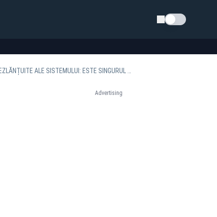
Schimba tema
MAESTRUL FLORIN ZAMFIRESCU ÎL APĂRĂ PE CĂLIN GEORGESCU ÎN FAȚA ATACURILOR DEZLĂNȚUITE ALE SISTEMULUI: ESTE SINGURUL CARE FACE CE TREBUIE
Advertising