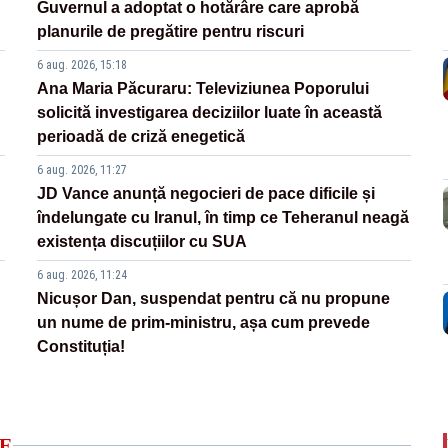
Guvernul a adoptat o hotărâre care aprobă
planurile de pregătire pentru riscuri
6 aug. 2026, 15:18
Ana Maria Păcuraru: Televiziunea Poporului
solicită investigarea deciziilor luate în această
perioadă de criză enegetică
6 aug. 2026, 11:27
JD Vance anunță negocieri de pace dificile și
îndelungate cu Iranul, în timp ce Teheranul neagă
existența discuțiilor cu SUA
6 aug. 2026, 11:24
Nicușor Dan, suspendat pentru că nu propune
un nume de prim-ministru, așa cum prevede
Constituția!
E