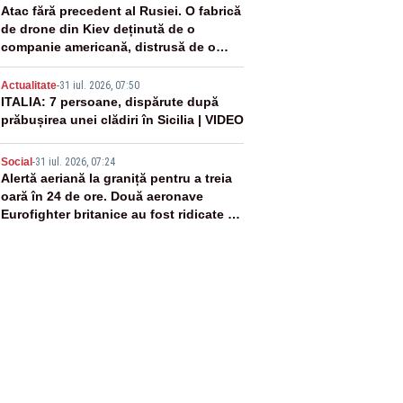
3
Atac fără precedent al Rusiei. O fabrică
de drone din Kiev deținută de o
companie americană, distrusă de o
rachetă rusească
4
Actualitate
-
31 iul. 2026, 07:50
ITALIA: 7 persoane, dispărute după
prăbușirea unei clădiri în Sicilia | VIDEO
5
Social
-
31 iul. 2026, 07:24
Alertă aeriană la graniță pentru a treia
oară în 24 de ore. Două aeronave
Eurofighter britanice au fost ridicate de
la sol