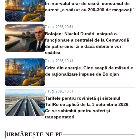
În intervalul orar de seară, consumul de
curent „a scăzut cu 200-300 de megawați”
7 aug. 2026, 10:51
Bolojan: Nivelul Dunării asigură o
funcționare a centralei de la Cernavodă
de patru-cinci zile dacă debitele vor
scădea
7 aug. 2026, 10:43
Criza din energie. Cine scapă de măsurile
de raționalizare impuse de Bolojan
7 aug. 2026, 10:01
Tarifele pentru rovinietă și sistemul
TollRo se aplică de la 1 octombrie 2026.
Ce se schimbă pentru șoferi și
transportatori
URMĂREȘTE-NE PE