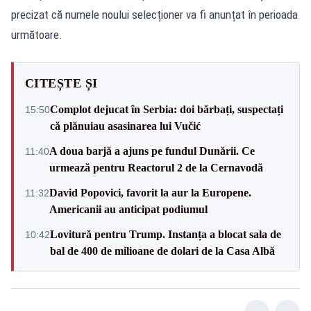
precizat că numele noului selecționer va fi anunțat în perioada
următoare.
CITEȘTE ȘI
Complot dejucat în Serbia: doi bărbați, suspectați
15:50
că plănuiau asasinarea lui Vučić
A doua barjă a ajuns pe fundul Dunării. Ce
11:40
urmează pentru Reactorul 2 de la Cernavodă
David Popovici, favorit la aur la Europene.
11:32
Americanii au anticipat podiumul
Lovitură pentru Trump. Instanța a blocat sala de
10:42
bal de 400 de milioane de dolari de la Casa Albă