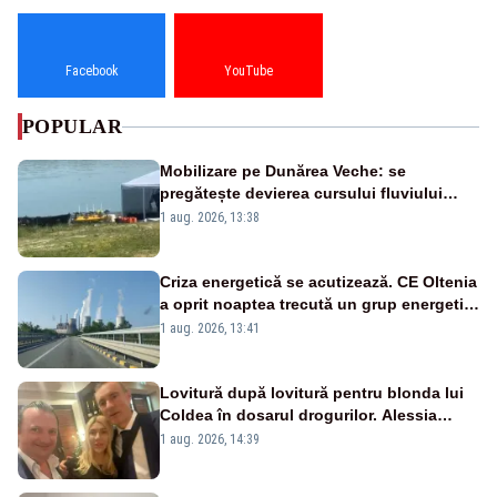
Facebook
YouTube
POPULAR
Mobilizare pe Dunărea Veche: se
pregătește devierea cursului fluviului
către Cernavodă – VIDEO
1 aug. 2026, 13:38
Criza energetică se acutizează. CE Oltenia
a oprit noaptea trecută un grup energetic
de la Rovinari
1 aug. 2026, 13:41
Lovitură după lovitură pentru blonda lui
Coldea în dosarul drogurilor. Alessia
Păcuraru explică decizia magistraților
1 aug. 2026, 14:39