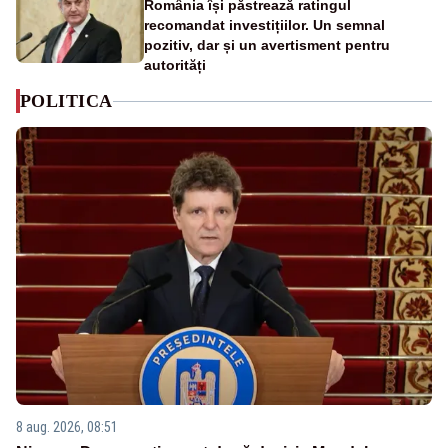
România își păstrează ratingul
recomandat investițiilor. Un semnal
pozitiv, dar și un avertisment pentru
autorități
POLITICA
8 aug. 2026, 08:51