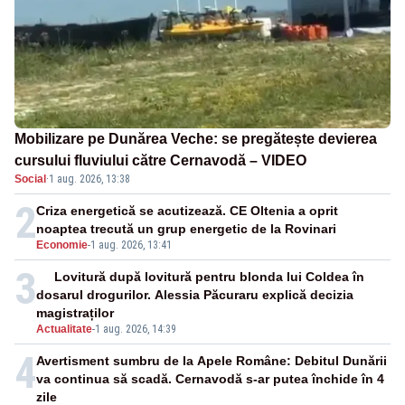
Mobilizare pe Dunărea Veche: se pregătește devierea
cursului fluviului către Cernavodă – VIDEO
Social
·
1 aug. 2026, 13:38
2
Criza energetică se acutizează. CE Oltenia a oprit
noaptea trecută un grup energetic de la Rovinari
Economie
-
1 aug. 2026, 13:41
3
Lovitură după lovitură pentru blonda lui Coldea în
dosarul drogurilor. Alessia Păcuraru explică decizia
magistraților
Actualitate
-
1 aug. 2026, 14:39
4
Avertisment sumbru de la Apele Române: Debitul Dunării
va continua să scadă. Cernavodă s-ar putea închide în 4
zile