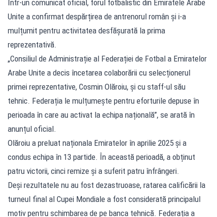
Într-un comunicat oficial, forul fotbalistic din Emiratele Arabe
Unite a confirmat despărțirea de antrenorul român și i-a
mulțumit pentru activitatea desfășurată la prima
reprezentativă.
„Consiliul de Administrație al Federației de Fotbal a Emiratelor
Arabe Unite a decis încetarea colaborării cu selecționerul
primei reprezentative, Cosmin Olăroiu, și cu staff-ul său
tehnic. Federația le mulțumește pentru eforturile depuse în
perioada în care au activat la echipa națională”, se arată în
anunțul oficial.
Olăroiu a preluat naționala Emiratelor în aprilie 2025 și a
condus echipa în 13 partide. În această perioadă, a obținut
patru victorii, cinci remize și a suferit patru înfrângeri.
Deși rezultatele nu au fost dezastruoase, ratarea calificării la
turneul final al Cupei Mondiale a fost considerată principalul
motiv pentru schimbarea de pe banca tehnică. Federația a