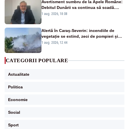
Avertisment sumbru de la Apele Române:
Debitul Dunării va continua să scadă.
Cernavodă s-ar putea închide în 4 zile
1 aug. 2026, 18:08
Alertă în Caraș-Severin: incendiile de
vegetație se extind, zeci de pompieri și
silvicultori se luptă cu flăcările - VIDEO
1 aug. 2026, 12:44
CATEGORII POPULARE
Actualitate
Politica
Economie
Social
Sport