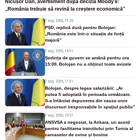
Nicușor Dan, avertisment după decizia Moody’s:
„România trebuie să revină la creștere economică”
7 aug. 2026, 15:26
PSD, replică dură pentru Bolojan:
„România este într-o situație de forță
majoră”
7 aug. 2026, 14:51
Ședința de guvern se amână pentru ora
15:00. Bolojan nu a obținut toate avizele
7 aug. 2026, 11:51
Bolojan, despre legea salarizării: „Ar
putea fi adoptată în perioada următoare.
S-a întârziat depunerea din cauza unor
discursuri iresponsabile în spaţiul public”
7 aug. 2026, 10:57
ANSVSA a negociat, la Ankara, un acord
pentru facilitarea tranzitului prin Turcia al
carcaselor de ovine și bovine