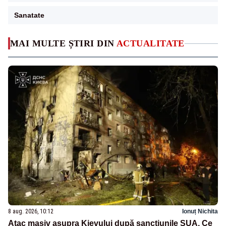
Sanatate
MAI MULTE ȘTIRI DIN
ACTUALITATE
8 aug. 2026, 10:12
Ionuț Nichita
Atac masiv asupra Kievului după sancțiunile SUA. Ce