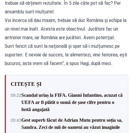
trebuie să obţinem rezultate. În 5 zile câte pot să fac? Per
ansamblu sunt mulţumit.
Voi încerca să dau maxim, trebuie să duc România şi echipa la
un nivel mai înalt. Acesta este obiectivul. Jucătorii fac un
antrenor mare, iar România are jucători. Avem potenţial.
Sunt fericit că sunt la naţională şi sper să-i mulţumesc pe
suporteri. E nevoie de succes, te alimentezi, vine fericirea, eşti
bucuros, asta vrem să facem”, a spus Hagi, după meci.
CITEȘTE ȘI
Scandal uriaș la FIFA. Gianni Infantino, acuzat că
09:22
UEFA ar fi plătit o sumă de șase cifre pentru o
fostă angajată
Gest superb făcut de Adrian Mutu pentru soția sa,
20:43
Sandra. Zeci de mii de oameni au văzut imaginile