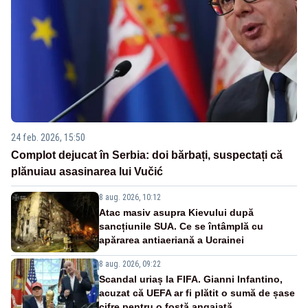
24 feb. 2026, 15:50
Complot dejucat în Serbia: doi bărbați, suspectați că
plănuiau asasinarea lui Vučić
8 aug. 2026, 10:12
Atac masiv asupra Kievului după
sancțiunile SUA. Ce se întâmplă cu
apărarea antiaeriană a Ucrainei
8 aug. 2026, 09:22
Scandal uriaș la FIFA. Gianni Infantino,
acuzat că UEFA ar fi plătit o sumă de șase
cifre pentru o fostă angajată