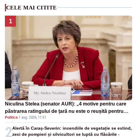
CELE MAI CITITE
1
Niculina Stelea (senator AUR): „4 motive pentru care
păstrarea ratingului de țară nu este o reușită pentru
Politica
·
1 aug. 2026, 11:51
Guvernul Bolojan”
2
Alertă în Caraș-Severin: incendiile de vegetație se extind,
zeci de pompieri și silvicultori se luptă cu flăcările -