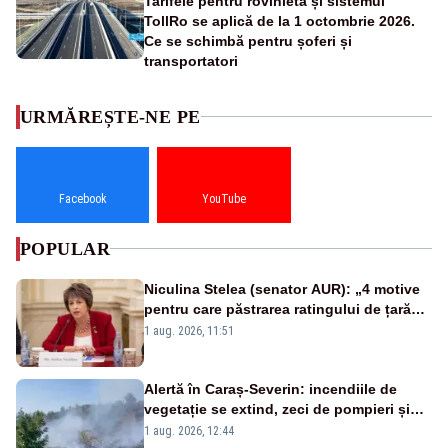
Tarifele pentru rovinietă și sistemul
TollRo se aplică de la 1 octombrie 2026.
Ce se schimbă pentru șoferi și
transportatori
URMĂREȘTE-NE PE
Facebook
YouTube
POPULAR
Niculina Stelea (senator AUR): „4 motive
pentru care păstrarea ratingului de țară
nu este o reușită pentru Guvernul
1 aug. 2026, 11:51
Bolojan”
Alertă în Caraș-Severin: incendiile de
vegetație se extind, zeci de pompieri și
silvicultori se luptă cu flăcările - VIDEO
1 aug. 2026, 12:44