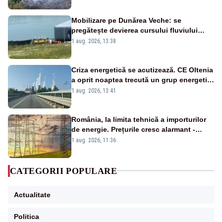
Mobilizare pe Dunărea Veche: se
pregătește devierea cursului fluviului
către Cernavodă – VIDEO
1 aug. 2026, 13:38
Criza energetică se acutizează. CE Oltenia
a oprit noaptea trecută un grup energetic
de la Rovinari
1 aug. 2026, 13:41
România, la limita tehnică a importurilor
de energie. Prețurile cresc alarmant -
Analiză Realitatea Plus
1 aug. 2026, 11:36
CATEGORII POPULARE
Actualitate
Politica