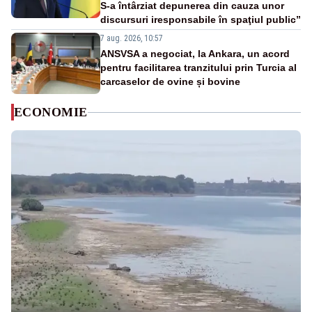
S-a întârziat depunerea din cauza unor
discursuri iresponsabile în spaţiul public”
7 aug. 2026, 10:57
ANSVSA a negociat, la Ankara, un acord
pentru facilitarea tranzitului prin Turcia al
carcaselor de ovine și bovine
ECONOMIE