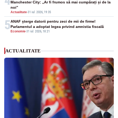
4
Manchester City: „Ar fi frumos să mai cumpărați și de la
noi”
Actualitate
-
31 iul. 2026, 19:35
5
ANAF șterge datorii pentru zeci de mii de firme!
Parlamentul a adoptat legea privind amnistia fiscală
Economie
-
31 iul. 2026, 18:21
ACTUALITATE