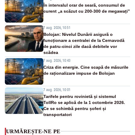
În intervalul orar de seară, consumul de
curent „a scăzut cu 200-300 de megawați”
7 aug. 2026, 10:51
Bolojan: Nivelul Dunării asigură o
funcționare a centralei de la Cernavodă
de patru-cinci zile dacă debitele vor
scădea
7 aug. 2026, 10:43
Criza din energie. Cine scapă de măsurile
de raționalizare impuse de Bolojan
7 aug. 2026, 10:01
Tarifele pentru rovinietă și sistemul
TollRo se aplică de la 1 octombrie 2026.
Ce se schimbă pentru șoferi și
transportatori
URMĂREȘTE-NE PE