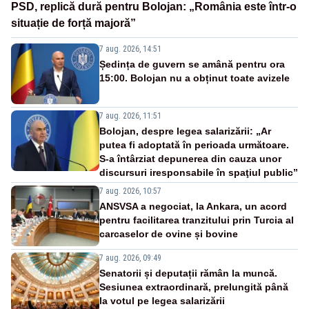
PSD, replică dură pentru Bolojan: „România este într-o
situație de forță majoră”
7 aug. 2026, 14:51
Ședința de guvern se amână pentru ora
15:00. Bolojan nu a obținut toate avizele
7 aug. 2026, 11:51
Bolojan, despre legea salarizării: „Ar
putea fi adoptată în perioada următoare.
S-a întârziat depunerea din cauza unor
discursuri iresponsabile în spaţiul public”
7 aug. 2026, 10:57
ANSVSA a negociat, la Ankara, un acord
pentru facilitarea tranzitului prin Turcia al
carcaselor de ovine și bovine
7 aug. 2026, 09:49
Senatorii și deputații rămân la muncă.
Sesiunea extraordinară, prelungită până
la votul pe legea salarizării