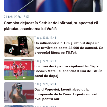
24 feb. 2026, 15:50
Complot dejucat în Serbia: doi bărbați, suspectați că
plănuiau asasinarea lui Vučić
7 aug. 2026, 17:44
Un influencer din Timiș, reținut după un
live urmărit de peste 22.000 de oameni. Ce
provocări făcea pe TikTok
7 aug. 2026, 17:16
Lovitură dură pentru căpitanul lui Sepsi.
Cosmin Matei, suspendat 9 luni de TAS în
cazul de dopaj
7 aug. 2026, 17:14
David Popovici, favorit absolut la
Europenele de la Paris. Experții nu văd
rival pentru aur