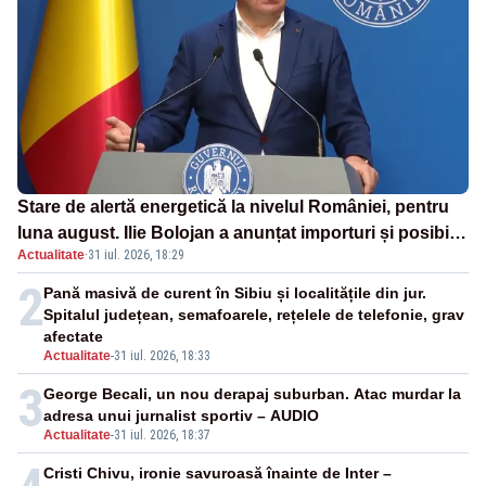
Stare de alertă energetică la nivelul României, pentru
luna august. Ilie Bolojan a anunțat importuri și posibile
Actualitate
·
31 iul. 2026, 18:29
restricții – VIDEO
2
Pană masivă de curent în Sibiu și localitățile din jur.
Spitalul județean, semafoarele, rețelele de telefonie, grav
afectate
Actualitate
-
31 iul. 2026, 18:33
3
George Becali, un nou derapaj suburban. Atac murdar la
adresa unui jurnalist sportiv – AUDIO
Actualitate
-
31 iul. 2026, 18:37
Cristi Chivu, ironie savuroasă înainte de Inter –