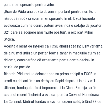
pune mari speranțe pentru viitor.
„Ricardo Pădurariu poate deveni important pentru noi. Este
născut în 2007 și avem mari speranțe în el. Dacă lucrurile
evoluează cum ne dorim, putem avea încă o soluție de jucător
U21 care să acopere mai multe posturi”, a explicat Mihai
Stoica.
Acesta a lăsat de înțeles că FCSB analizează inclusiv varianta
de a nu mai utiliza un portar foarte tânăr în meciurile cu miză
ridicată, considerând că experiența poate conta decisiv în
astfel de partide.
Ricardo Pădurariu a debutat pentru prima echipă a FCSB în
urmă cu doi ani, într-un derby cu Rapid disputat în play-off.
Ulterior, fundașul a fost împrumutat la Gloria Bistrița, iar în
sezonul recent încheiat a evoluat pentru Corvinul Hunedoara.
La Corvinul, tânărul fundaș a avut un sezon solid, bifând 33 de