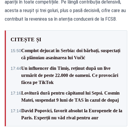
apariții în toate competițiile. Pe lângă contribuția defensivă,
acesta a reușit și trei goluri, plus o pasă decisivă, cifre care au
contribuit la revenirea sa în atenția conducerii de la FCSB.
CITEȘTE ȘI
Complot dejucat în Serbia: doi bărbați, suspectați
15:50
că plănuiau asasinarea lui Vučić
Un influencer din Timiș, reținut după un live
17:44
urmărit de peste 22.000 de oameni. Ce provocări
făcea pe TikTok
Lovitură dură pentru căpitanul lui Sepsi. Cosmin
17:16
Matei, suspendat 9 luni de TAS în cazul de dopaj
David Popovici, favorit absolut la Europenele de la
17:14
Paris. Experții nu văd rival pentru aur