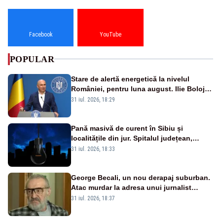
Facebook
YouTube
POPULAR
Stare de alertă energetică la nivelul
României, pentru luna august. Ilie Bolojan
a anunțat importuri și posibile restricții –
31 iul. 2026, 18:29
VIDEO
Pană masivă de curent în Sibiu și
localitățile din jur. Spitalul județean,
semafoarele, rețelele de telefonie, grav
31 iul. 2026, 18:33
afectate
George Becali, un nou derapaj suburban.
Atac murdar la adresa unui jurnalist
sportiv – AUDIO
31 iul. 2026, 18:37