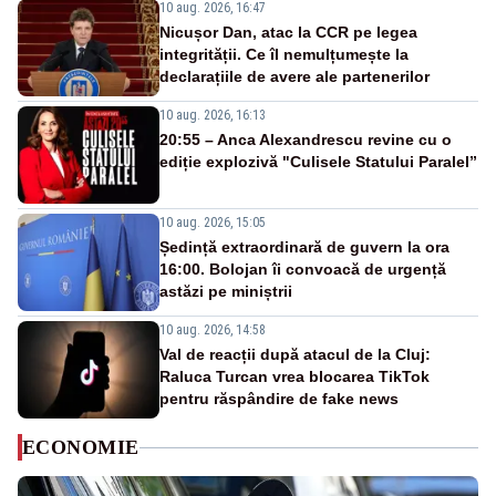
10 aug. 2026, 16:47
Nicușor Dan, atac la CCR pe legea
integrității. Ce îl nemulțumește la
declarațiile de avere ale partenerilor
10 aug. 2026, 16:13
20:55 – Anca Alexandrescu revine cu o
ediție explozivă "Culisele Statului Paralel”
10 aug. 2026, 15:05
Ședință extraordinară de guvern la ora
16:00. Bolojan îi convoacă de urgență
astăzi pe miniștrii
10 aug. 2026, 14:58
Val de reacții după atacul de la Cluj:
Raluca Turcan vrea blocarea TikTok
pentru răspândire de fake news
ECONOMIE