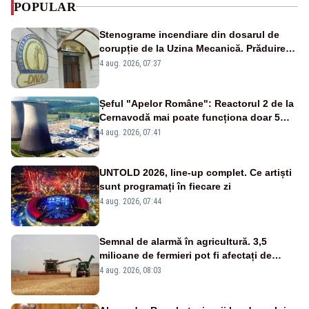
POPULAR
Stenograme incendiare din dosarul de
corupție de la Uzina Mecanică. Prăduirea
banilor din programul SAFE, interceptată
4 aug. 2026, 07:37
de DNA
Șeful "Apelor Române": Reactorul 2 de la
Cernavodă mai poate funcționa doar 5
zile
4 aug. 2026, 07:41
UNTOLD 2026, line-up complet. Ce artiști
sunt programați în fiecare zi
4 aug. 2026, 07:44
Semnal de alarmă în agricultură. 3,5
milioane de fermieri pot fi afectați de
strategia pentru conservarea
4 aug. 2026, 08:03
biodiversității