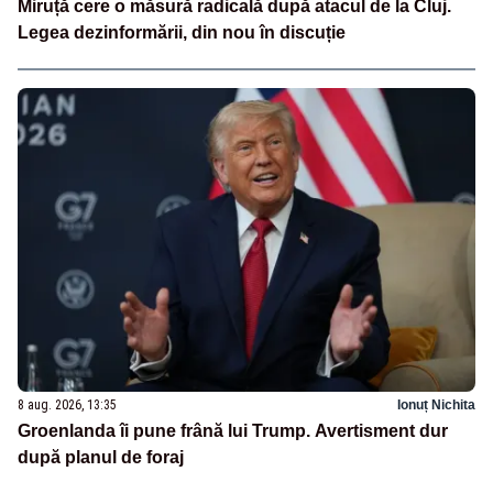
Miruță cere o măsură radicală după atacul de la Cluj.
Legea dezinformării, din nou în discuție
8 aug. 2026, 13:35
Ionuț Nichita
Groenlanda îi pune frână lui Trump. Avertisment dur
după planul de foraj