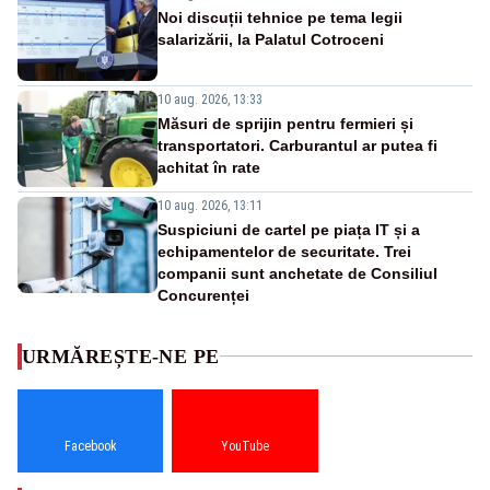
Noi discuții tehnice pe tema legii
salarizării, la Palatul Cotroceni
10 aug. 2026, 13:33
Măsuri de sprijin pentru fermieri și
transportatori. Carburantul ar putea fi
achitat în rate
10 aug. 2026, 13:11
Suspiciuni de cartel pe piața IT și a
echipamentelor de securitate. Trei
companii sunt anchetate de Consiliul
Concurenței
URMĂREȘTE-NE PE
Facebook
YouTube