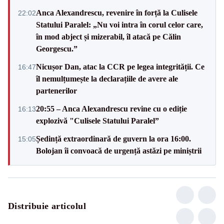
Anca Alexandrescu, revenire în forță la Culisele
22:02
Statului Paralel: „Nu voi intra în corul celor care,
în mod abject și mizerabil, îl atacă pe Călin
Georgescu.”
Nicușor Dan, atac la CCR pe legea integrității. Ce
16:47
îl nemulțumește la declarațiile de avere ale
partenerilor
20:55 – Anca Alexandrescu revine cu o ediție
16:13
explozivă "Culisele Statului Paralel”
Ședință extraordinară de guvern la ora 16:00.
15:05
Bolojan îi convoacă de urgență astăzi pe miniștrii
Distribuie articolul