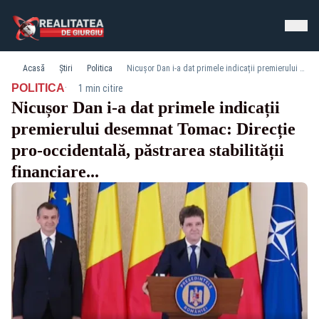
Acasă
Știri
Politica
Nicușor Dan i-a dat primele indicații premierului desemnat Tomac: Direcție pro-occidentală, păstrarea stabilității financiare...
·
POLITICA
1 min citire
Nicușor Dan i-a dat primele indicații
premierului desemnat Tomac: Direcție
pro-occidentală, păstrarea stabilității
financiare...