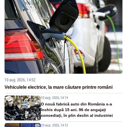
10 aug. 2026, 14:52
Vehiculele electrice, la mare căutare printre români
10 aug. 2026, 14:19
O nouă fabrică auto din România s-a
închis după 15 ani. 96 de angajați
concediați, în plin declin al industriei
10 aug. 2026, 14:12