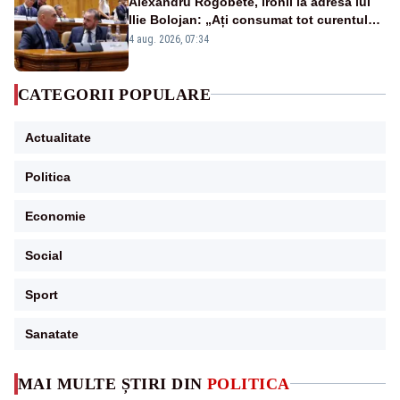
Alexandru Rogobete, ironii la adresa lui
Ilie Bolojan: „Ați consumat tot curentul
urmărind șobolani imaginari”
4 aug. 2026, 07:34
CATEGORII POPULARE
Actualitate
Politica
Economie
Social
Sport
Sanatate
MAI MULTE ȘTIRI DIN
POLITICA