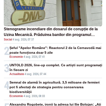
Stenograme incendiare din dosarul de corupție de la
Uzina Mecanică. Prăduirea banilor din programul
Social
·
4 aug. 2026, 07:37
SAFE, interceptată de DNA
2
Șeful "Apelor Române": Reactorul 2 de la Cernavodă mai
poate funcționa doar 5 zile
Economie
-
4 aug. 2026, 07:41
3
UNTOLD 2026, line-up complet. Ce artiști sunt programați
în fiecare zi
Actualitate
-
4 aug. 2026, 07:44
4
Semnal de alarmă în agricultură. 3,5 milioane de fermieri
pot fi afectați de strategia pentru conservarea
biodiversității
Economie
-
4 aug. 2026, 08:03
Alexandru Rogobete, ironii la adresa lui Ilie Bolojan: „Ați