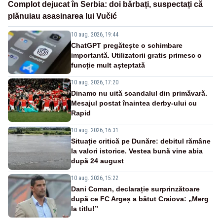
Complot dejucat în Serbia: doi bărbați, suspectați că
plănuiau asasinarea lui Vučić
10 aug. 2026, 19:44
ChatGPT pregătește o schimbare
importantă. Utilizatorii gratis primesc o
funcție mult așteptată
10 aug. 2026, 17:20
Dinamo nu uită scandalul din primăvară.
Mesajul postat înaintea derby-ului cu
Rapid
10 aug. 2026, 16:31
Situație critică pe Dunăre: debitul rămâne
la valori istorice. Vestea bună vine abia
după 24 august
10 aug. 2026, 15:22
Dani Coman, declarație surprinzătoare
după ce FC Argeș a bătut Craiova: „Merg
la titlu!”