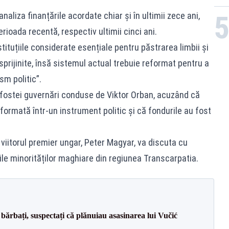
analiza finanțările acordate chiar și în ultimii zece ani,
erioada recentă, respectiv ultimii cinci ani.
stituțiile considerate esențiale pentru păstrarea limbii și
sprijinite, însă sistemul actual trebuie reformat pentru a
sm politic”.
sa fostei guvernări conduse de Viktor Orban, acuzând că
formată într-un instrument politic și că fondurile au fost
ă viitorul premier ungar, Peter Magyar, va discuta cu
ile minorităților maghiare din regiunea Transcarpatia.
bărbați, suspectați că plănuiau asasinarea lui Vučić