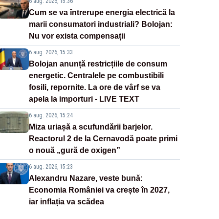
6 aug. 2026, 15:36
Cum se va întrerupe energia electrică la
marii consumatori industriali? Bolojan:
Nu vor exista compensații
6 aug. 2026, 15:33
Bolojan anunță restricțiile de consum
energetic. Centralele pe combustibili
fosili, repornite. La ore de vârf se va
apela la importuri - LIVE TEXT
6 aug. 2026, 15:24
Miza uriașă a scufundării barjelor.
Reactorul 2 de la Cernavodă poate primi
o nouă „gură de oxigen”
6 aug. 2026, 15:23
Alexandru Nazare, veste bună:
Economia României va crește în 2027,
iar inflația va scădea