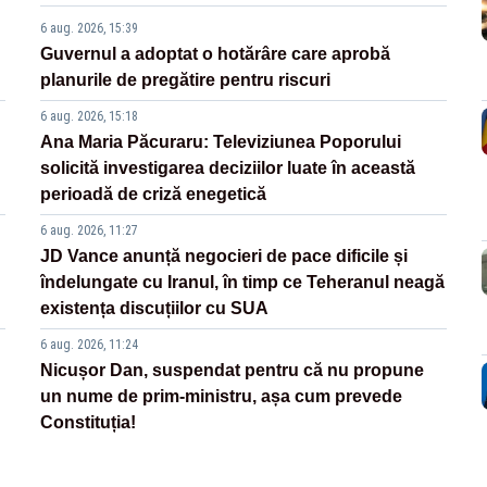
6 aug. 2026, 15:39
Guvernul a adoptat o hotărâre care aprobă
planurile de pregătire pentru riscuri
6 aug. 2026, 15:18
Ana Maria Păcuraru: Televiziunea Poporului
solicită investigarea deciziilor luate în această
perioadă de criză enegetică
6 aug. 2026, 11:27
JD Vance anunță negocieri de pace dificile și
îndelungate cu Iranul, în timp ce Teheranul neagă
existența discuțiilor cu SUA
6 aug. 2026, 11:24
Nicușor Dan, suspendat pentru că nu propune
un nume de prim-ministru, așa cum prevede
Constituția!