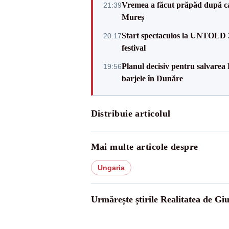
Vremea a făcut prăpăd după cani
21:39
Mureș
Start spectaculos la UNTOLD 20
20:17
festival
Planul decisiv pentru salvarea
19:56
barjele în Dunăre
Distribuie articolul
Mai multe articole despre
Ungaria
Urmărește știrile Realitatea de Gi