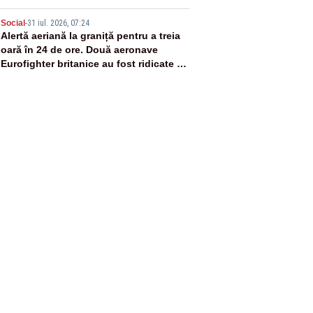
5
Social
-
31 iul. 2026, 07:24
Alertă aeriană la graniță pentru a treia
oară în 24 de ore. Două aeronave
Eurofighter britanice au fost ridicate de
la sol