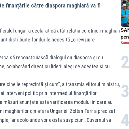
te finanțările către diaspora maghiară va fi
ficialul ungar a declarat că atât relația cu etnicii maghiari
SAN
pent
sunt distribuite fondurile necesită „o revizuire
Sana
proi
erca să reconstruiască dialogul cu diaspora și cu
e, colaborând direct cu liderii aleși de acestea și cu
e cine le reprezintă și cum”, a transmis viitorul ministru,
 interveni politic prin intermediul finanțărilor.
te măsuri anunțate este verificarea modului în care au
 ani maghiarilor din afara Ungariei. Zoltan Tarr a precizat
mple, iar acolo unde vor exista suspiciuni, Guvernul va