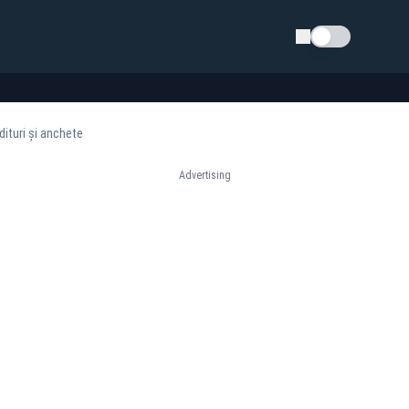
Schimba tema
dituri și anchete
Advertising