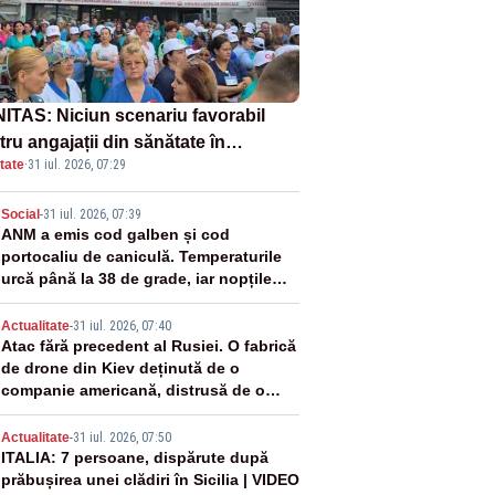
ITAS: Niciun scenariu favorabil
ru angajații din sănătate în
tate
·
31 iul. 2026, 07:29
ectul Legii salarizării
2
Social
-
31 iul. 2026, 07:39
ANM a emis cod galben și cod
portocaliu de caniculă. Temperaturile
urcă până la 38 de grade, iar nopțile
devin tropicale
3
Actualitate
-
31 iul. 2026, 07:40
Atac fără precedent al Rusiei. O fabrică
de drone din Kiev deținută de o
companie americană, distrusă de o
rachetă rusească
4
Actualitate
-
31 iul. 2026, 07:50
ITALIA: 7 persoane, dispărute după
prăbușirea unei clădiri în Sicilia | VIDEO