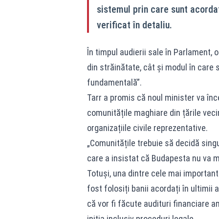
sistemul prin care sunt acorda
verificat în detaliu.
În timpul audierii sale în Parlament, o
din străinătate, cât și modul în care 
fundamentală”.
Tarr a promis că noul minister va înc
comunitățile maghiare din țările vecin
organizațiile civile reprezentative.
„Comunitățile trebuie să decidă singur
care a insistat că Budapesta nu va mai
Totuși, una dintre cele mai importan
fost folosiți banii acordați în ultimii
că vor fi făcute audituri financiare a
iniția inclusiv proceduri legale.