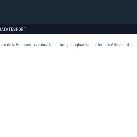
NATATE
SPORT
ern de la Budapesta verifică banii trimiși maghiarilor din România! Se anunță au