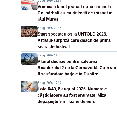
6 aug. 2026, 21:39
Vremea a făcut prăpăd după caniculă.
Doi bărbați au murit loviți de trăsnet în
râul Mureș
6 aug. 2026, 20:17
Start spectaculos la UNTOLD 2026.
Artistul-surpriză care deschide prima
seară de festival
6 aug. 2026, 19:56
Planul decisiv pentru salvarea
Reactorului 2 de la Cernavodă. Cum vor
fi scufundate barjele în Dunăre
6 aug. 2026, 19:19
Loto 6/49, 6 august 2026. Numerele
câștigătoare au fost anunțate. Miza
depășește 9 milioane de euro