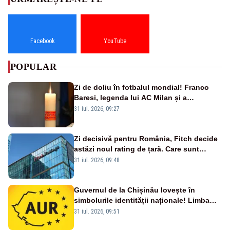
Facebook
YouTube
POPULAR
Zi de doliu în fotbalul mondial! Franco
Baresi, legenda lui AC Milan și a
naționalei Italiei, a murit
31 iul. 2026, 09:27
Zi decisivă pentru România, Fitch decide
astăzi noul rating de țară. Care sunt
efectele retrogradării la categoria „junk”
31 iul. 2026, 09:48
Guvernul de la Chișinău lovește în
simbolurile identității naționale! Limba
română nu se economisește! Limba
31 iul. 2026, 09:51
română se sărbătorește!