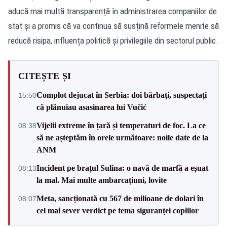
aducă mai multă transparență în administrarea companiilor de
stat și a promis că va continua să susțină reformele menite să
reducă risipa, influența politică și privilegiile din sectorul public.
CITEȘTE ȘI
Complot dejucat în Serbia: doi bărbați, suspectați
15:50
că plănuiau asasinarea lui Vučić
Vijelii extreme în țară și temperaturi de foc. La ce
08:38
să ne așteptăm în orele următoare: noile date de la
ANM
Incident pe brațul Sulina: o navă de marfă a eșuat
08:13
la mal. Mai multe ambarcațiuni, lovite
Meta, sancționată cu 567 de milioane de dolari în
08:07
cel mai sever verdict pe tema siguranței copiilor