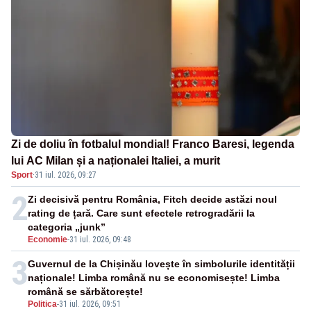
Zi de doliu în fotbalul mondial! Franco Baresi, legenda
lui AC Milan și a naționalei Italiei, a murit
Sport
·
31 iul. 2026, 09:27
2
Zi decisivă pentru România, Fitch decide astăzi noul
rating de țară. Care sunt efectele retrogradării la
categoria „junk”
Economie
-
31 iul. 2026, 09:48
3
Guvernul de la Chișinău lovește în simbolurile identității
naționale! Limba română nu se economisește! Limba
română se sărbătorește!
Politica
-
31 iul. 2026, 09:51