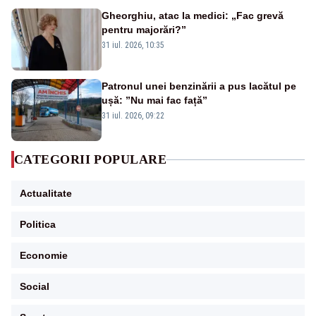
Gheorghiu, atac la medici: „Fac grevă
pentru majorări?”
31 iul. 2026, 10:35
Patronul unei benzinării a pus lacătul pe
ușă: ”Nu mai fac față”
31 iul. 2026, 09:22
CATEGORII POPULARE
Actualitate
Politica
Economie
Social