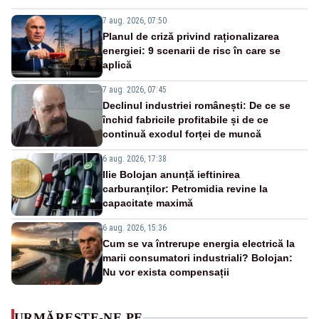
7 aug. 2026, 07:50
Planul de criză privind raționalizarea
energiei: 9 scenarii de risc în care se
aplică
7 aug. 2026, 07:45
Declinul industriei românești: De ce se
închid fabricile profitabile și de ce
continuă exodul forței de muncă
6 aug. 2026, 17:38
Ilie Bolojan anunță ieftinirea
carburanților: Petromidia revine la
capacitate maximă
6 aug. 2026, 15:36
Cum se va întrerupe energia electrică la
marii consumatori industriali? Bolojan:
Nu vor exista compensații
URMĂREȘTE-NE PE