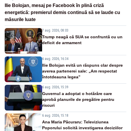
Ilie Bolojan, mesaj pe Facebook în plină criză
energetică: premierul demis continuă să se laude cu
măsurile luate
7 aug. 2026, 08:03
Trump neagă că SUA se confruntă cu un
deficit de armament
6 aug. 2026, 16:34
Ilie Bolojan evită un răspuns clar despre
averea partenerei sale: „Am respectat
întotdeauna legea”
6 aug. 2026, 15:39
Guvernul a adoptat o hotărâre care
aprobă planurile de pregătire pentru
riscuri
6 aug. 2026, 15:18
Ana Maria Păcuraru: Televiziunea
Poporului solicită investigarea deciziilor