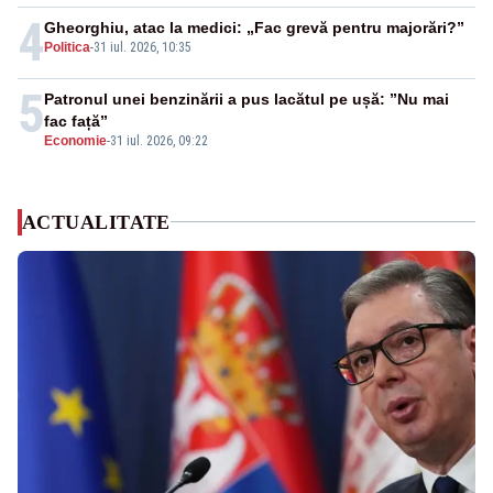
4
Gheorghiu, atac la medici: „Fac grevă pentru majorări?”
Politica
-
31 iul. 2026, 10:35
5
Patronul unei benzinării a pus lacătul pe ușă: ”Nu mai
fac față”
Economie
-
31 iul. 2026, 09:22
ACTUALITATE