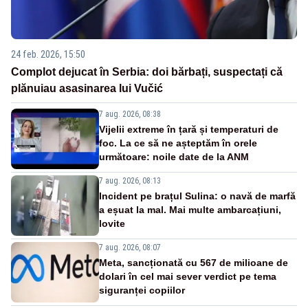
24 feb. 2026, 15:50
Complot dejucat în Serbia: doi bărbați, suspectați că
plănuiau asasinarea lui Vučić
7 aug. 2026, 08:38
Vijelii extreme în țară și temperaturi de
foc. La ce să ne așteptăm în orele
următoare: noile date de la ANM
7 aug. 2026, 08:13
Incident pe brațul Sulina: o navă de marfă
a eșuat la mal. Mai multe ambarcațiuni,
lovite
7 aug. 2026, 08:07
Meta, sancționată cu 567 de milioane de
dolari în cel mai sever verdict pe tema
siguranței copiilor