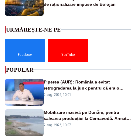
de raționalizare impuse de Bolojan
URMĂREȘTE-NE PE
Facebook
YouTube
POPULAR
Piperea (AUR): România a evitat
retrogradarea la junk pentru că era o
catastrofă pentru bănci și fondurile de
2 aug. 2026, 10:01
pensii
Mobilizare masivă pe Dunăre, pentru
salvarea producției la Cernavodă. Armata
va detona o stâncă și va devia apa
2 aug. 2026, 10:07
fluviului - IMAGINI AERIENE