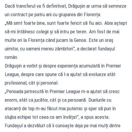
Dacă transferul va fi definitivat, Drăgușin ar urma să semneze
un contract pe patru ani cu gruparea din Florența.
„Mă simt foarte bine, sunt foarte fericit să fiu aici. Abia aștept
să-mi întâlnesc colegii și să intru pe teren. Am fost de mai
multe ori la Florența când jucam la Genoa. Este un oraș
uimitor, cu oameni mereu zâmbitori”, a declarat fundașul
român.
Drăgușin a vorbit și despre experiența acumulată în Premier
League, despre care spune că l-a ajutat să evolueze atât
profesional, cât și personal.
„Perioada petrecută în Premier League m-a ajutat să cresc
enorm, atât ca jucător, cât și ca persoană. Duelurile cu
atacanți de top m-au făcut mai puternic și sper să pun în
slujba echipei tot ceea ce am învățat”, a spus acesta.
Fundașul a dezvăluit că îi cunoaște deja pe mai mulți dintre