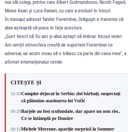
noii săi colegi, printre care Albert Gudmundsson, Nicolò Fagioli,
Moise Kean și Luca Ranieri, cu care a evoluat în trecut.
În mesajul adresat fanilor Fiorentinei, Drăgușin a transmis că
abia așteaptă să joace în fața acestora.
„Sunt fericit să fiu aici și abia aștept să îmbrac tricoul violet.
Am simțit atmosfera creată de suporterii Fiorentinei ca
adversar, iar acum vreau să o trăiesc ca parte din casa mea”, a
afirmat internaționalul român.
CITEȘTE ȘI
Complot dejucat în Serbia: doi bărbați, suspectați
15:50
că plănuiau asasinarea lui Vučić
Barjele au fost scufundate, dar apare un nou risc.
08:29
Ce se întâmplă pe Dunăre
Michele Morrone, apariție surpriză la Summer
08:11