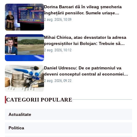
Dorina Barcari dă în vileag șmecheria
înghețării pensiilor. Sumele uriașe
pierdute de fiecare român
2 aug. 2026, 10:09
Mihai Chirica, atac devastator la adresa
progresiștilor lui Bolojan: Trebuie să
protejăm și natura, dar nu șținem omaneii
2 aug. 2026, 10:12
în stare permanentă de alertă
Daniel Udrescu: De ce patrimoniul va
deveni conceptul central al economiei
viitoare?
2 aug. 2026, 09:22
CATEGORII POPULARE
Actualitate
Politica