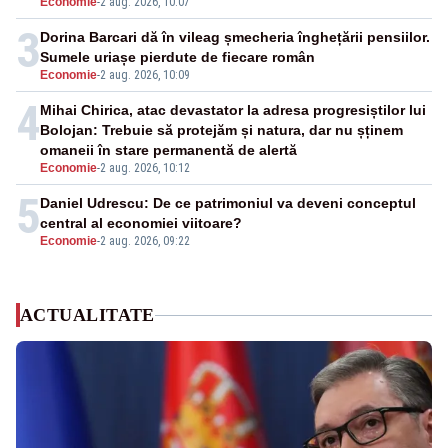
Economie
-
2 aug. 2026, 10:07
3
Dorina Barcari dă în vileag șmecheria înghețării pensiilor.
Sumele uriașe pierdute de fiecare român
Economie
-
2 aug. 2026, 10:09
4
Mihai Chirica, atac devastator la adresa progresiștilor lui
Bolojan: Trebuie să protejăm și natura, dar nu șținem
omaneii în stare permanentă de alertă
Economie
-
2 aug. 2026, 10:12
5
Daniel Udrescu: De ce patrimoniul va deveni conceptul
central al economiei viitoare?
Economie
-
2 aug. 2026, 09:22
ACTUALITATE