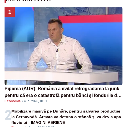
1
Piperea (AUR): România a evitat retrogradarea la junk
pentru că era o catastrofă pentru bănci și fondurile de
Economie
·
2 aug. 2026, 10:01
pensii
2
Mobilizare masivă pe Dunăre, pentru salvarea producției
la Cernavodă. Armata va detona o stâncă și va devia apa
fluviului - IMAGINI AERIENE