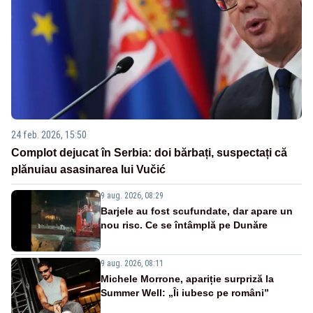
24 feb. 2026, 15:50
Complot dejucat în Serbia: doi bărbați, suspectați că
plănuiau asasinarea lui Vučić
9 aug. 2026, 08:29
Barjele au fost scufundate, dar apare un
nou risc. Ce se întâmplă pe Dunăre
9 aug. 2026, 08:11
Michele Morrone, apariție surpriză la
Summer Well: „Îi iubesc pe români”