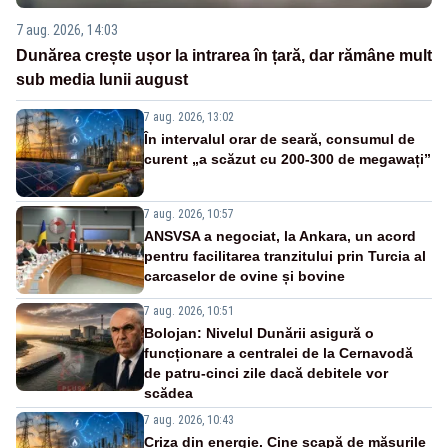
7 aug. 2026, 14:03
Dunărea crește ușor la intrarea în țară, dar rămâne mult
sub media lunii august
7 aug. 2026, 13:02
În intervalul orar de seară, consumul de
curent „a scăzut cu 200-300 de megawați”
7 aug. 2026, 10:57
ANSVSA a negociat, la Ankara, un acord
pentru facilitarea tranzitului prin Turcia al
carcaselor de ovine și bovine
7 aug. 2026, 10:51
Bolojan: Nivelul Dunării asigură o
funcționare a centralei de la Cernavodă
de patru-cinci zile dacă debitele vor
scădea
7 aug. 2026, 10:43
Criza din energie. Cine scapă de măsurile