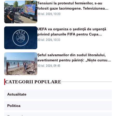
Tensiuni la protestul fermierilor, s-au
folosit gaze lacrimogene. Televiziunea
Poporului face apel la calm – LIVE TEXT
30 iul. 2026, 10:20
UEFA va organiza o şedinţă de urgenţă
privind planurile FIFA pentru Cupa
Mondială
30 iul. 2026, 10:33
Șeful salvamarilor din sudul litoralului,
avertisment pentru părinți: „Niște cursuri
de înot la piscină nu sunt suficiente”
30 iul. 2026, 09:45
CATEGORII POPULARE
Actualitate
Politica