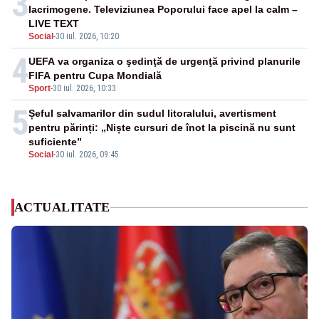
3
lacrimogene. Televiziunea Poporului face apel la calm –
LIVE TEXT
Social
-
30 iul. 2026, 10:20
4
UEFA va organiza o şedinţă de urgenţă privind planurile
FIFA pentru Cupa Mondială
Sport
-
30 iul. 2026, 10:33
5
Șeful salvamarilor din sudul litoralului, avertisment
pentru părinți: „Niște cursuri de înot la piscină nu sunt
suficiente”
Social
-
30 iul. 2026, 09:45
ACTUALITATE