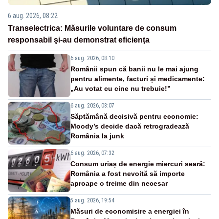
6 aug. 2026, 08:22
Transelectrica: Măsurile voluntare de consum
responsabil şi-au demonstrat eficienţa
6 aug. 2026, 08:10
Românii spun că banii nu le mai ajung
pentru alimente, facturi și medicamente:
„Au votat cu cine nu trebuie!”
6 aug. 2026, 08:07
Săptămână decisivă pentru economie:
Moody’s decide dacă retrogradează
România la junk
6 aug. 2026, 07:32
Consum uriaș de energie miercuri seară:
România a fost nevoită să importe
aproape o treime din necesar
5 aug. 2026, 19:54
Măsuri de economisire a energiei în