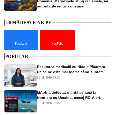
România. Magazinele sting reclamele, iar
autoritățile reduc consumul
URMĂREȘTE-NE PE
Facebook
YouTube
POPULAR
Realitatea medicală cu Nicole Păcuraru:
De ce ne este mai foame când suntem
obosiți?
30 iul. 2026, 09:52
MApN a detectat o țintă aeriană la
frontiera cu Ucraina; mesaj RO-Alert
transmis în județul Tulcea
30 iul. 2026, 10:16