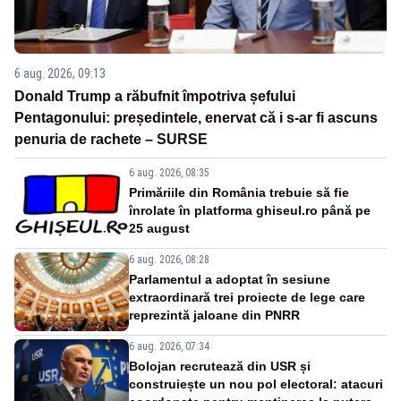
6 aug. 2026, 09:13
Donald Trump a răbufnit împotriva șefului
Pentagonului: președintele, enervat că i s-ar fi ascuns
penuria de rachete – SURSE
6 aug. 2026, 08:35
Primăriile din România trebuie să fie
înrolate în platforma ghiseul.ro până pe
25 august
6 aug. 2026, 08:28
Parlamentul a adoptat în sesiune
extraordinară trei proiecte de lege care
reprezintă jaloane din PNRR
6 aug. 2026, 07:34
Bolojan recrutează din USR și
construiește un nou pol electoral: atacuri