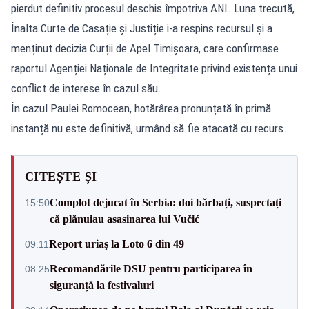
pierdut definitiv procesul deschis împotriva ANI. Luna trecută,
Înalta Curte de Casație și Justiție i-a respins recursul și a
menținut decizia Curții de Apel Timișoara, care confirmase
raportul Agenției Naționale de Integritate privind existența unui
conflict de interese în cazul său.
În cazul Paulei Romocean, hotărârea pronunțată în primă
instanță nu este definitivă, urmând să fie atacată cu recurs.
CITEȘTE ȘI
Complot dejucat în Serbia: doi bărbați, suspectați
15:50
că plănuiau asasinarea lui Vučić
Report uriaș la Loto 6 din 49
09:11
Recomandările DSU pentru participarea în
08:25
siguranță la festivaluri