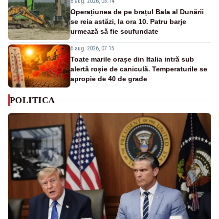
6 aug. 2026, 08:14
Operațiunea de pe brațul Bala al Dunării
se reia astăzi, la ora 10. Patru barje
urmează să fie scufundate
6 aug. 2026, 07:15
Toate marile orașe din Italia intră sub
alertă roșie de caniculă. Temperaturile se
apropie de 40 de grade
POLITICA