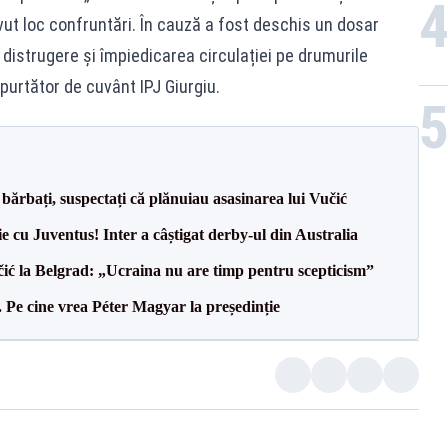
avut loc confruntări. În cauză a fost deschis un dosar
 distrugere și împiedicarea circulației pe drumurile
purtător de cuvânt IPJ Giurgiu.
bărbați, suspectați că plănuiau asasinarea lui Vučić
ie cu Juventus! Inter a câștigat derby-ul din Australia
ić la Belgrad: „Ucraina nu are timp pentru scepticism”
Pe cine vrea Péter Magyar la președinție