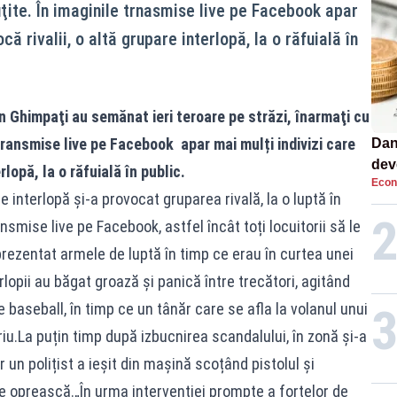
ţite. În imaginile trnasmise live pe Facebook apar
că rivalii, o altă grupare interlopă, la o răfuială în
in Ghimpaţi au semănat ieri teroare pe străzi, înarmaţi cu
 transmise live pe Facebook apar mai mulți indivizi care
Dan
dev
rlopă, la o răfuială în public.
Econ
viit
 interlopă și-a provocat gruparea rivală, la o luptă în
nsmise live pe Facebook, astfel încât toți locuitorii să le
u prezentat armele de luptă în timp ce erau în curtea unei
rlopii au băgat groază și panică între trecători, agitând
e baseball, în timp ce un tânăr care se afla la volanul unui
iu.La puțin timp după izbucnirea scandalului, în zonă și-a
ar un polițist a ieșit din mașină scoțând pistolul și
e oprească.„În urma intervenției prompte a forțelor de