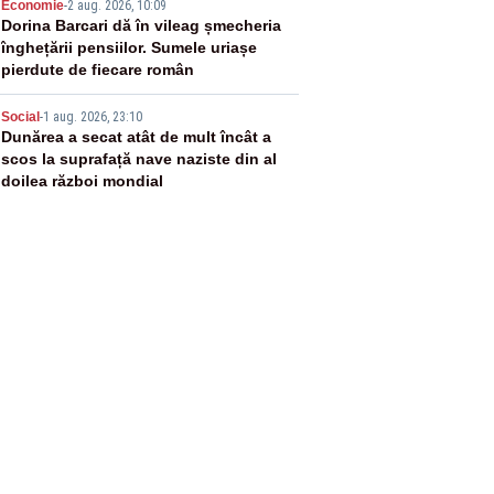
4
Economie
-
2 aug. 2026, 10:09
Dorina Barcari dă în vileag șmecheria
înghețării pensiilor. Sumele uriașe
pierdute de fiecare român
5
Social
-
1 aug. 2026, 23:10
Dunărea a secat atât de mult încât a
scos la suprafață nave naziste din al
doilea război mondial