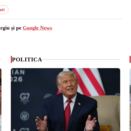
sti
urgiu și pe
Google News
POLITICA