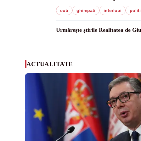
cub
ghimpati
interlopi
politi
Urmărește știrile Realitatea de Gi
ACTUALITATE