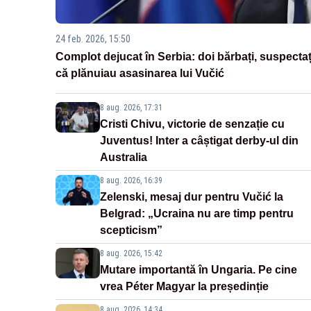
24 feb. 2026, 15:50
Complot dejucat în Serbia: doi bărbați, suspectaț
că plănuiau asasinarea lui Vučić
8 aug. 2026, 17:31
Cristi Chivu, victorie de senzație cu
Juventus! Inter a câștigat derby-ul din
Australia
8 aug. 2026, 16:39
Zelenski, mesaj dur pentru Vučić la
Belgrad: „Ucraina nu are timp pentru
scepticism”
8 aug. 2026, 15:42
Mutare importantă în Ungaria. Pe cine
vrea Péter Magyar la președinție
8 aug. 2026, 14:34