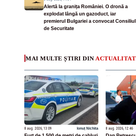
Alertă la granița României. O dronă a
explodat lângă un gazoduct, iar
premierul Bulgariei a convocat Consiliul
de Securitate
MAI MULTE ȘTIRI DIN
ACTUALITAT
8 aug. 2026, 13:09
Ionuț Nichita
8 aug. 2026, 12:46
Furt de 1.500 de metri de cabluri
Dan Petrescu