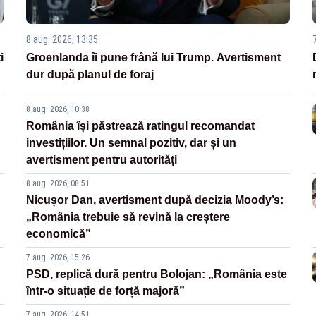
8 aug. 2026, 13:35
i
Groenlanda îi pune frână lui Trump. Avertisment
dur după planul de foraj
8 aug. 2026, 10:38
România își păstrează ratingul recomandat
investițiilor. Un semnal pozitiv, dar și un
avertisment pentru autorități
8 aug. 2026, 08:51
Nicușor Dan, avertisment după decizia Moody’s:
„România trebuie să revină la creștere
economică”
7 aug. 2026, 15:26
PSD, replică dură pentru Bolojan: „România este
într-o situație de forță majoră”
7 aug. 2026, 14:51