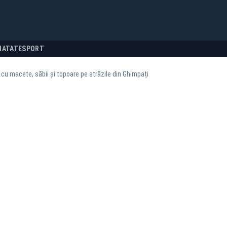
NATATE
SPORT
cu macete, săbii și topoare pe străzile din Ghimpați