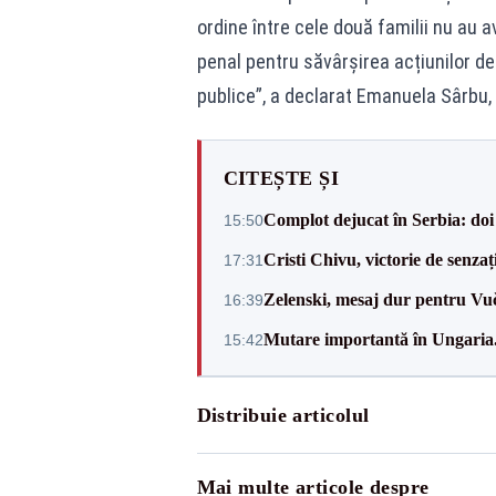
ordine între cele două familii nu au 
penal pentru săvârșirea acțiunilor de
publice”, a declarat Emanuela Sârbu, 
CITEȘTE ȘI
Complot dejucat în Serbia: doi 
15:50
Cristi Chivu, victorie de senzaț
17:31
Zelenski, mesaj dur pentru Vuč
16:39
Mutare importantă în Ungaria. 
15:42
Distribuie articolul
Mai multe articole despre