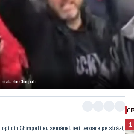
trăzile din Ghimpați
CE
1
lopi din Ghimpaţi au semănat ieri teroare pe străzi,