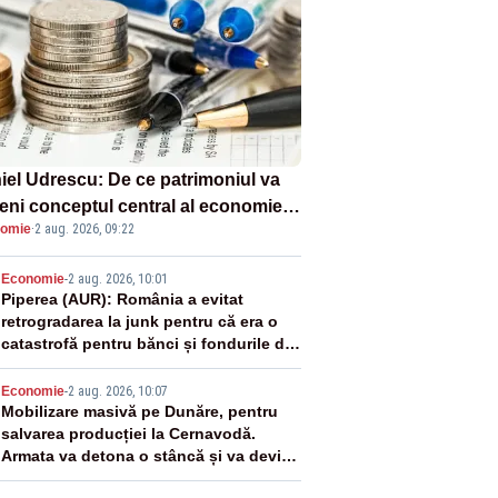
iel Udrescu: De ce patrimoniul va
eni conceptul central al economiei
omie
·
2 aug. 2026, 09:22
oare?
2
Economie
-
2 aug. 2026, 10:01
Piperea (AUR): România a evitat
retrogradarea la junk pentru că era o
catastrofă pentru bănci și fondurile de
pensii
3
Economie
-
2 aug. 2026, 10:07
Mobilizare masivă pe Dunăre, pentru
salvarea producției la Cernavodă.
Armata va detona o stâncă și va devia
apa fluviului - IMAGINI AERIENE