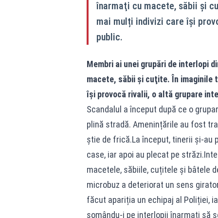
înarmaţi cu macete, săbii şi cu
mai mulți indivizi care își provo
public.
Membri ai unei grupări de interlopi d
macete, săbii şi cuţite. În imaginile
își provocă rivalii, o altă grupare inte
Scandalul a început după ce o grupare
plină stradă. Amenințările au fost tra
știe de frică.La început, tinerii și-a
case, iar apoi au plecat pe străzi.Inte
macetele, săbiile, cuțitele și bâtele d
microbuz a deteriorat un sens girator
făcut apariția un echipaj al Poliției, i
somându-i pe interlopii înarmați să s