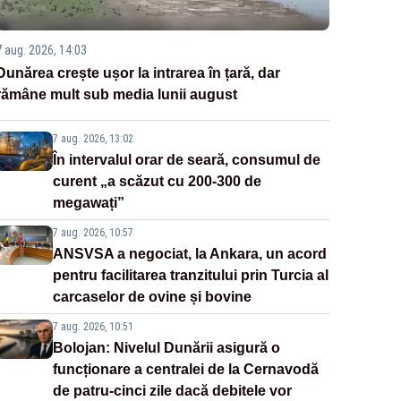
7 aug. 2026, 14:03
Dunărea crește ușor la intrarea în țară, dar
rămâne mult sub media lunii august
7 aug. 2026, 13:02
În intervalul orar de seară, consumul de
curent „a scăzut cu 200-300 de
megawați”
7 aug. 2026, 10:57
ANSVSA a negociat, la Ankara, un acord
pentru facilitarea tranzitului prin Turcia al
carcaselor de ovine și bovine
7 aug. 2026, 10:51
Bolojan: Nivelul Dunării asigură o
funcționare a centralei de la Cernavodă
de patru-cinci zile dacă debitele vor