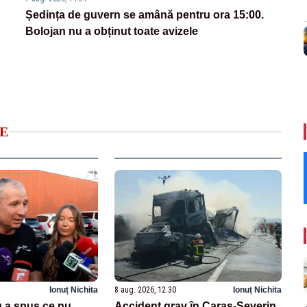
Ședința de guvern se amână pentru ora 15:00.
Bolojan nu a obținut toate avizele
E
Ionuț Nichita
8 aug. 2026, 12:30
Ionuț Nichita
 a spus ce nu
Accident grav în Caraș-Severin.