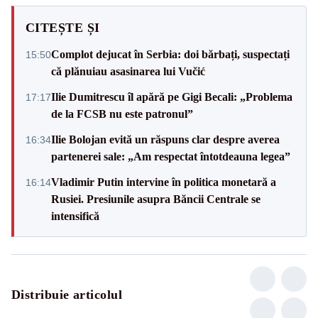
CITEȘTE ȘI
Complot dejucat în Serbia: doi bărbați, suspectați
15:50
că plănuiau asasinarea lui Vučić
Ilie Dumitrescu îl apără pe Gigi Becali: „Problema
17:17
de la FCSB nu este patronul”
Ilie Bolojan evită un răspuns clar despre averea
16:34
partenerei sale: „Am respectat întotdeauna legea”
Vladimir Putin intervine în politica monetară a
16:14
Rusiei. Presiunile asupra Băncii Centrale se
intensifică
Distribuie articolul