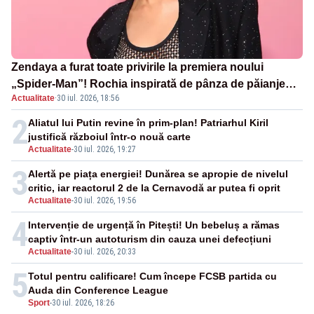
Zendaya a furat toate privirile la premiera noului
„Spider-Man”! Rochia inspirată de pânza de păianjen a
Actualitate
·
30 iul. 2026, 18:56
făcut senzație
2
Aliatul lui Putin revine în prim-plan! Patriarhul Kiril
justifică războiul într-o nouă carte
Actualitate
-
30 iul. 2026, 19:27
3
Alertă pe piața energiei! Dunărea se apropie de nivelul
critic, iar reactorul 2 de la Cernavodă ar putea fi oprit
Actualitate
-
30 iul. 2026, 19:56
4
Intervenție de urgență în Pitești! Un bebeluș a rămas
captiv într-un autoturism din cauza unei defecțiuni
Actualitate
-
30 iul. 2026, 20:33
5
Totul pentru calificare! Cum începe FCSB partida cu
Auda din Conference League
Sport
-
30 iul. 2026, 18:26