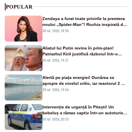
POPULAR
Zendaya a furat toate privirile la premiera
noului „Spider-Man”! Rochia inspirată de
pânza de păianjen a făcut senzație
30 iul. 2026, 18:56
Aliatul lui Putin revine în prim-plan!
Patriarhul Kiril justifică războiul într-o
nouă carte
30 iul. 2026, 19:27
Alertă pe piața energiei! Dunărea se
apropie de nivelul critic, iar reactorul 2 de
la Cernavodă ar putea fi oprit
30 iul. 2026, 19:56
Intervenție de urgență în Pitești! Un
bebeluș a rămas captiv într-un autoturism
din cauza unei defecțiuni
30 iul. 2026, 20:33