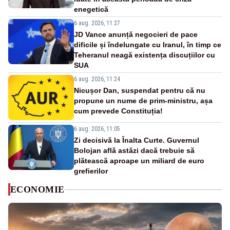
enegetică
6 aug. 2026, 11:27
JD Vance anunță negocieri de pace
dificile și îndelungate cu Iranul, în timp ce
Teheranul neagă existența discuțiilor cu
SUA
6 aug. 2026, 11:24
Nicușor Dan, suspendat pentru că nu
propune un nume de prim-ministru, așa
cum prevede Constituția!
6 aug. 2026, 11:05
Zi decisivă la Înalta Curte. Guvernul
Bolojan află astăzi dacă trebuie să
plătească aproape un miliard de euro
grefierilor
ECONOMIE