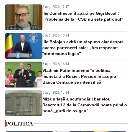
6 aug. 2026, 17:17
Ilie Dumitrescu îl apără pe Gigi Becali:
„Problema de la FCSB nu este patronul”
6 aug. 2026, 16:34
Ilie Bolojan evită un răspuns clar despre
averea partenerei sale: „Am respectat
întotdeauna legea”
6 aug. 2026, 16:14
Vladimir Putin intervine în politica
monetară a Rusiei. Presiunile asupra
Băncii Centrale se intensifică
6 aug. 2026, 15:24
Miza uriașă a scufundării barjelor.
Reactorul 2 de la Cernavodă poate primi o
nouă „gură de oxigen”
POLITICA