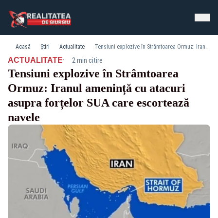
Acasă
Știri
Actualitate
Tensiuni explozive în Strâmtoarea Ormuz: Iranul amenință cu atacuri asupra forțelor SUA care escortează navele
·
ACTUALITATE
2 min citire
Tensiuni explozive în Strâmtoarea
Ormuz: Iranul amenință cu atacuri
asupra forțelor SUA care escortează
navele