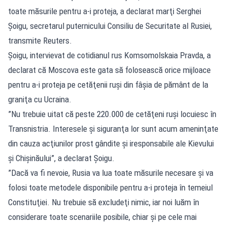
toate măsurile pentru a-i proteja, a declarat marţi Serghei
Şoigu, secretarul puternicului Consiliu de Securitate al Rusiei,
transmite Reuters.
Şoigu, intervievat de cotidianul rus Komsomolskaia Pravda, a
declarat că Moscova este gata să folosească orice mijloace
pentru a-i proteja pe cetăţenii ruşi din fâşia de pământ de la
graniţa cu Ucraina.
”Nu trebuie uitat că peste 220.000 de cetăţeni ruşi locuiesc în
Transnistria. Interesele şi siguranţa lor sunt acum ameninţate
din cauza acţiunilor prost gândite şi iresponsabile ale Kievului
şi Chişinăului”, a declarat Şoigu.
”Dacă va fi nevoie, Rusia va lua toate măsurile necesare şi va
folosi toate metodele disponibile pentru a-i proteja în temeiul
Constituţiei. Nu trebuie să excludeţi nimic, iar noi luăm în
considerare toate scenariile posibile, chiar şi pe cele mai