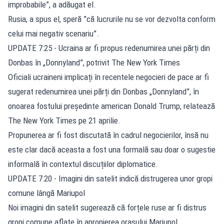
improbabile”, a adăugat el.
Rusia, a spus el, speră ”că lucrurile nu se vor dezvolta conform
celui mai negativ scenariu”.
UPDATE 7:25 - Ucraina ar fi propus redenumirea unei părți din
Donbas în „Donnyland”, potrivit The New York Times
Oficiali ucraineni implicați în recentele negocieri de pace ar fi
sugerat redenumirea unei părți din Donbas „Donnyland”, în
onoarea fostului președinte american Donald Trump, relatează
The New York Times pe 21 aprilie.
Propunerea ar fi fost discutată în cadrul negocierilor, însă nu
este clar dacă aceasta a fost una formală sau doar o sugestie
informală în contextul discuțiilor diplomatice.
UPDATE 7:20 - Imagini din satelit indică distrugerea unor gropi
comune lângă Mariupol
Noi imagini din satelit sugerează că forțele ruse ar fi distrus
gropi comune aflate în apropierea orașului Mariupol.