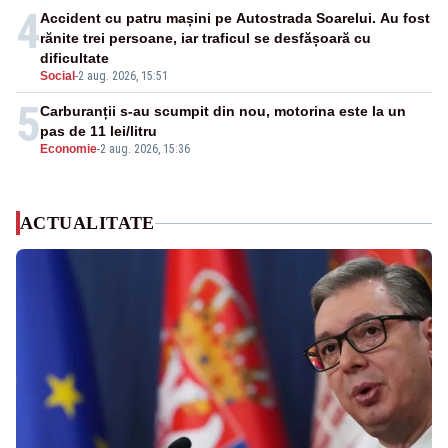
4
Accident cu patru mașini pe Autostrada Soarelui. Au fost
rănite trei persoane, iar traficul se desfășoară cu
dificultate
Social
-
2 aug. 2026, 15:51
5
Carburanții s-au scumpit din nou, motorina este la un
pas de 11 lei/litru
Economie
-
2 aug. 2026, 15:36
ACTUALITATE