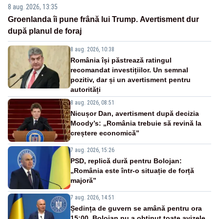
8 aug. 2026, 13:35
Groenlanda îi pune frână lui Trump. Avertisment dur
după planul de foraj
8 aug. 2026, 10:38
România își păstrează ratingul
recomandat investițiilor. Un semnal
pozitiv, dar și un avertisment pentru
autorități
8 aug. 2026, 08:51
Nicușor Dan, avertisment după decizia
Moody’s: „România trebuie să revină la
creștere economică”
7 aug. 2026, 15:26
PSD, replică dură pentru Bolojan:
„România este într-o situație de forță
majoră”
7 aug. 2026, 14:51
Ședința de guvern se amână pentru ora
15:00. Bolojan nu a obținut toate avizele