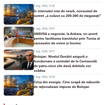
7 aug. 2026, 13:02
În intervalul orar de seară, consumul de
curent „a scăzut cu 200-300 de megawați”
7 aug. 2026, 10:57
ANSVSA a negociat, la Ankara, un acord
pentru facilitarea tranzitului prin Turcia al
carcaselor de ovine și bovine
7 aug. 2026, 10:51
Bolojan: Nivelul Dunării asigură o
funcționare a centralei de la Cernavodă
de patru-cinci zile dacă debitele vor
scădea
7 aug. 2026, 10:43
Criza din energie. Cine scapă de măsurile
de raționalizare impuse de Bolojan