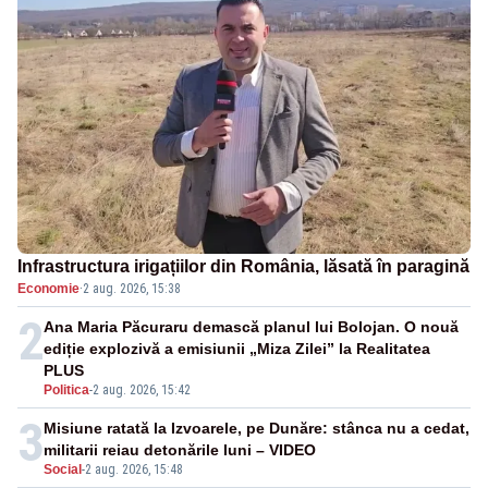
Infrastructura irigațiilor din România, lăsată în paragină
Economie
·
2 aug. 2026, 15:38
2
Ana Maria Păcuraru demască planul lui Bolojan. O nouă
ediție explozivă a emisiunii „Miza Zilei” la Realitatea
PLUS
Politica
-
2 aug. 2026, 15:42
3
Misiune ratată la Izvoarele, pe Dunăre: stânca nu a cedat,
militarii reiau detonările luni – VIDEO
Social
-
2 aug. 2026, 15:48