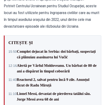
Potrivit Centrului Ucrainean pentru Studiul Ocupației, aceste
locuri au fost utilizate pentru îngroparea civililor care au murit
în timpul asediului orașului din 2022, unul dintre cele mai
devastatoare episoade ale războiului din Ucraina.
CITEȘTE ȘI
Complot dejucat în Serbia: doi bărbați, suspectați
15:50
că plănuiau asasinarea lui Vučić
Alertă pe Vârful Moldoveanu. Un bărbat de 80 de
12:16
ani a dispărut în timpul coborârii
Reactorul 2, salvat pentru încă 9 zile. Anunțul
11:40
făcut de Radu Miruță
Lionel Messi, devastat de pierderea tatălui său.
11:10
Jorge Messi avea 68 de ani