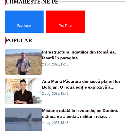
URMĂREȘTE-NE PE
Facebook
YouTube
POPULAR
Infrastructura irigațiilor din România,
lăsată în paragină
2 aug. 2026, 15:38
Ana Maria Păcuraru demască planul lui
Bolojan. O nouă ediție explozivă a
emisiunii „Miza Zilei” la Realitatea PLUS
2 aug. 2026, 15:42
Misiune ratată la Izvoarele, pe Dunăre:
stânca nu a cedat, militarii reiau
detonările luni – VIDEO
2 aug. 2026, 15:48