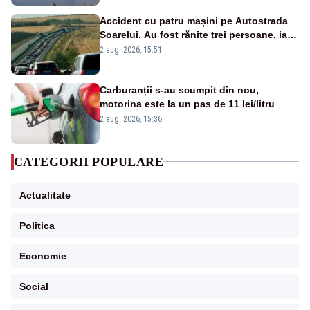
Accident cu patru mașini pe Autostrada
Soarelui. Au fost rănite trei persoane, iar
traficul se desfășoară cu dificultate
2 aug. 2026, 15:51
Carburanții s-au scumpit din nou,
motorina este la un pas de 11 lei/litru
2 aug. 2026, 15:36
CATEGORII POPULARE
Actualitate
Politica
Economie
Social