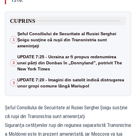
CUPRINS
Şeful Consiliului de Securitate al Rusiei Serghei
Şoigu susţine că ruşii din Transnistria sunt
1
ameninţaţi
UPDATE 7:25 - Ucraina ar fi propus redenumirea
unei părți din Donbas în „Donnyland”, potrivit The
2
New York Times
UPDATE 7:20 - Imagini din satelit indică distrugerea
3
unor gropi comune lângă Mariupol
Şeful Consiliului de Securitate al Rusiei Serghei Şoigu susţine
că ruşii din Transnistria sunt ameninţaţi
Siguranţa cetăţenilor ruşi din regiunea separatistă Transnistria
a Moldovei este în prezent ameninţată, iar Moscova va lua